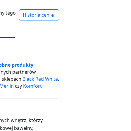
ny tego
Historia cen
obne produkty
nych partnerów
w sklepach
Black Red White
,
Merlin
czy
Komfort
nych wnętrz, którzy
kowej bawełny,