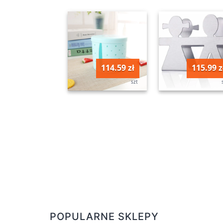
114.59 zł
115.99 z
szt
POPULARNE SKLEPY