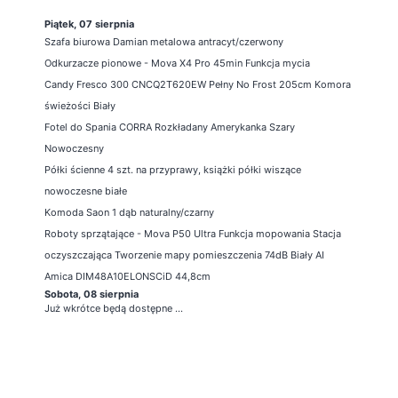
Piątek, 07 sierpnia
Szafa biurowa Damian metalowa antracyt/czerwony
Odkurzacze pionowe - Mova X4 Pro 45min Funkcja mycia
Candy Fresco 300 CNCQ2T620EW Pełny No Frost 205cm Komora
świeżości Biały
Fotel do Spania CORRA Rozkładany Amerykanka Szary
Nowoczesny
Półki ścienne 4 szt. na przyprawy, książki półki wiszące
nowoczesne białe
Komoda Saon 1 dąb naturalny/czarny
Roboty sprzątające - Mova P50 Ultra Funkcja mopowania Stacja
oczyszczająca Tworzenie mapy pomieszczenia 74dB Biały AI
Amica DIM48A10ELONSCiD 44,8cm
Sobota, 08 sierpnia
Już wkrótce będą dostępne ...