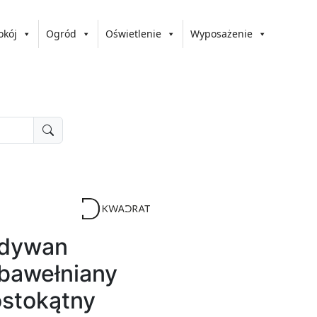
okój
Ogród
Oświetlenie
Wyposażenie
 dywan
bawełniany
ostokątny