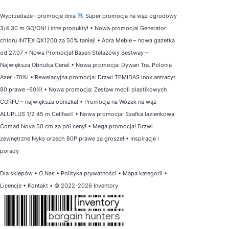
Wyprzedaże i promocje dnia
Super promocja na wąż ogrodowy
3/4 30 m GO/ON! i inne produkty!
•
Nowa promocja! Generator
chloru INTEX QX1200 za 50% taniej!
•
Abra Meble – nowa gazetka
od 27.07
•
Nowa Promocja! Basen Stelażowy Bestway –
Największa Obniżka Cena!
•
Nowa promocja: Dywan Tra. Polonia
Azer -70%!
•
Rewelacyjna promocja: Drzwi TEMIDAS inox antracyt
80 prawe -60%!
•
Nowa promocja: Zestaw mebli plastikowych
CORFU – największa obniżka!
•
Promocja na Wózek na wąż
ALUPLUS 1/2 45 m Cellfast!
•
Nowa promocja: Szafka łazienkowa
Comad Nova 50 cm za pół ceny!
•
Mega promocja! Drzwi
zewnętrzne Nyks orzech 80P prawe za grosze!
•
Inspiracje i
porady
Dla sklepów
•
O Nas
•
Polityka prywatności
•
Mapa kategorii
•
Licencje
•
Kontakt
• © 2022-2026 Inventory