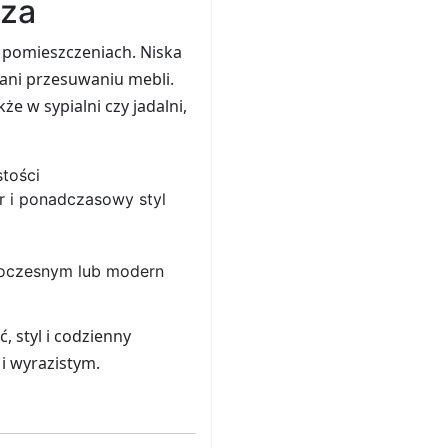
rza
pomieszczeniach. Niska
 ani przesuwaniu mebli.
że w sypialni czy jadalni,
stości
 i ponadczasowy styl
woczesnym lub modern
, styl i codzienny
 i wyrazistym.