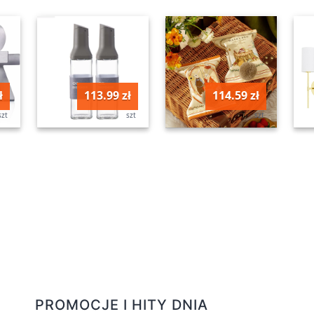
ł
113.99 zł
114.59 zł
szt
szt
szt
PROMOCJE I HITY DNIA