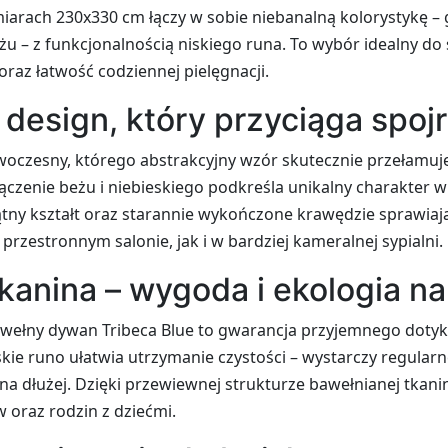
arach 230x330 cm łączy w sobie niebanalną kolorystykę – 
żu – z funkcjonalnością niskiego runa. To wybór idealny do s
yl oraz łatwość codziennej pielęgnacji.
esign, który przyciąga spoj
woczesny, którego abstrakcyjny wzór skutecznie przełamu
ączenie beżu i niebieskiego podkreśla unikalny charakter 
kątny kształt oraz starannie wykończone krawędzie sprawiaj
przestronnym salonie, jak i w bardziej kameralnej sypialni.
kanina – wygoda i ekologia na
wełny dywan Tribeca Blue to gwarancja przyjemnego doty
skie runo ułatwia utrzymanie czystości – wystarczy regular
na dłużej. Dzięki przewiewnej strukturze bawełnianej tkani
 oraz rodzin z dziećmi.