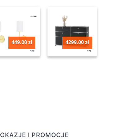
449.00 zł
4299.00 zł
szt
szt
OKAZJE I PROMOCJE