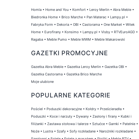
Homla
•
Home and You
•
Komfort
•
Leroy Merlin
•
Abra Meble
•
Biedronka Home
•
Brico Marche
•
Pan Materac
•
Lampy.pl
•
Fabryka Form
•
Dekoria
•
OBI
•
Castorama
•
One Market
•
Witek
Home
•
Eurofirany
•
Konsimo
•
Lampy.pl
•
Visby
•
RTVEuroAGD
•
Ragaba
•
Meble Pumo
•
Meble MWM
•
Meble Makarowski
GAZETKI PROMOCYJNE
Gazetka Abra Meble
•
Gazetka Leroy Merlin
•
Gazetka OBI
•
Gazetka Castorama
•
Gazetka Brico Marche
Moje ulubione
POPULARNE KATEGORIE
Pościel
•
Poduszki dekoracyjne
•
Kołdry
•
Prześcieradła
•
Poduszki
•
Koce i narzuty
•
Dywany
•
Zasłony i firany
•
Kubki i
filiżanki
•
Zastawa stołowa i talerze
•
Sztućce
•
Garnki
•
Patelnie
•
Noże
•
Lustra
•
Szafy
•
Sofy rozkładane
•
Narożniki rozkładane
•
Szezlongi
•
Fotele
•
Fotele z masażem
•
Stoliki
•
Meble RTV
•