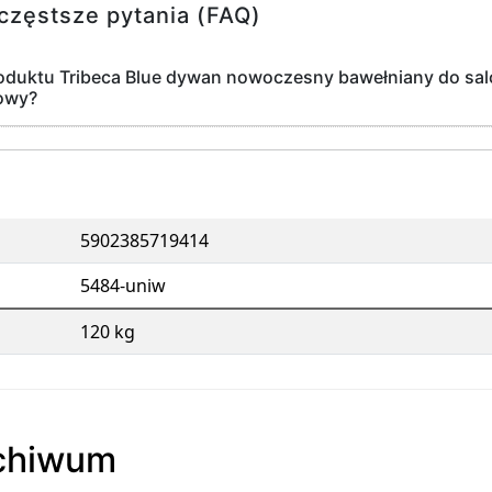
częstsze pytania (FAQ)
roduktu Tribeca Blue dywan nowoczesny bawełniany do sa
owy?
5902385719414
5484-uniw
120 kg
rchiwum