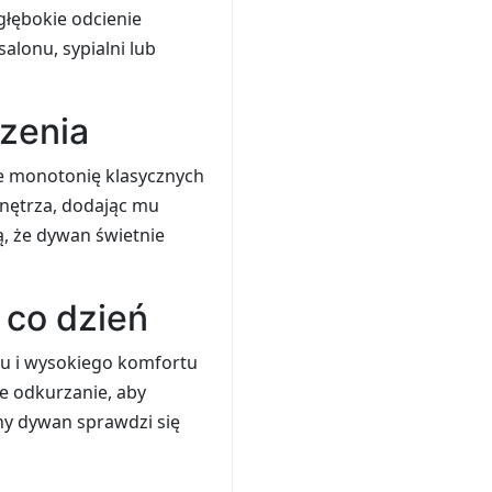
głębokie odcienie
alonu, sypialni lub
rzenia
je monotonię klasycznych
wnętrza, dodając mu
ą, że dywan świetnie
 co dzień
ku i wysokiego komfortu
ne odkurzanie, aby
ny dywan sprawdzi się