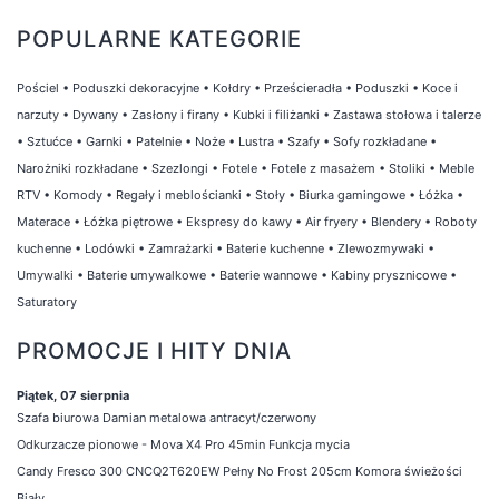
POPULARNE KATEGORIE
Pościel
•
Poduszki dekoracyjne
•
Kołdry
•
Prześcieradła
•
Poduszki
•
Koce i
narzuty
•
Dywany
•
Zasłony i firany
•
Kubki i filiżanki
•
Zastawa stołowa i talerze
•
Sztućce
•
Garnki
•
Patelnie
•
Noże
•
Lustra
•
Szafy
•
Sofy rozkładane
•
Narożniki rozkładane
•
Szezlongi
•
Fotele
•
Fotele z masażem
•
Stoliki
•
Meble
RTV
•
Komody
•
Regały i meblościanki
•
Stoły
•
Biurka gamingowe
•
Łóżka
•
Materace
•
Łóżka piętrowe
•
Ekspresy do kawy
•
Air fryery
•
Blendery
•
Roboty
kuchenne
•
Lodówki
•
Zamrażarki
•
Baterie kuchenne
•
Zlewozmywaki
•
Umywalki
•
Baterie umywalkowe
•
Baterie wannowe
•
Kabiny prysznicowe
•
Saturatory
PROMOCJE I HITY DNIA
Piątek, 07 sierpnia
Szafa biurowa Damian metalowa antracyt/czerwony
Odkurzacze pionowe - Mova X4 Pro 45min Funkcja mycia
Candy Fresco 300 CNCQ2T620EW Pełny No Frost 205cm Komora świeżości
Biały