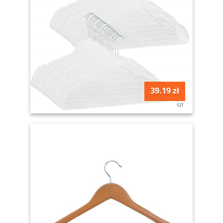
39.19 zł
szt