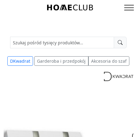
Przejdź
do
Homeclub
treści
DKwadrat
Garderoba i przedpokój
Akcesoria do szaf