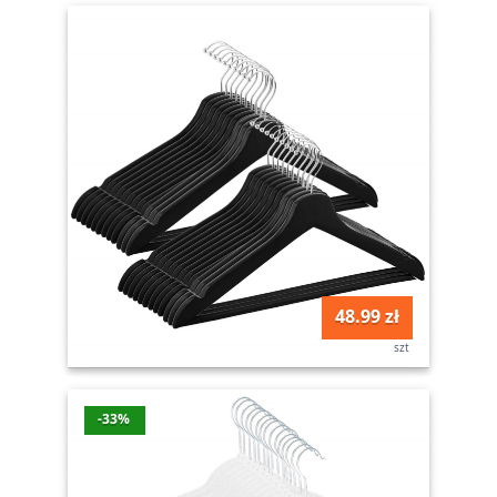
48.99 zł
szt
-33%