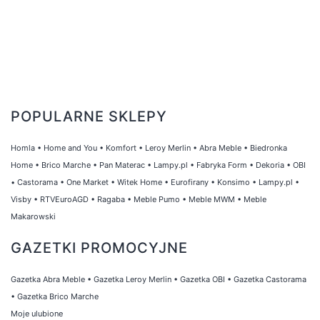
POPULARNE SKLEPY
Homla
•
Home and You
•
Komfort
•
Leroy Merlin
•
Abra Meble
•
Biedronka
Home
•
Brico Marche
•
Pan Materac
•
Lampy.pl
•
Fabryka Form
•
Dekoria
•
OBI
•
Castorama
•
One Market
•
Witek Home
•
Eurofirany
•
Konsimo
•
Lampy.pl
•
Visby
•
RTVEuroAGD
•
Ragaba
•
Meble Pumo
•
Meble MWM
•
Meble
Makarowski
GAZETKI PROMOCYJNE
Gazetka Abra Meble
•
Gazetka Leroy Merlin
•
Gazetka OBI
•
Gazetka Castorama
•
Gazetka Brico Marche
Moje ulubione