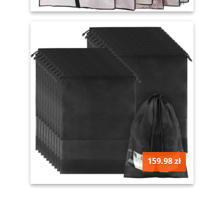
szt
159.98 zł
szt