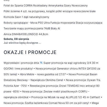
Fotel do Spania CORRA Rozkładany Amerykanka Szary Nowoczesny
Półki ścienne 4 szt. na przyprawy, książki półki wiszące nowoczesne białe
Komoda Saon 1 dąb naturalny/czarny
Roboty sprzątające - Mova P50 Ultra Funkcja mopowania Stacja oczyszczająca
Tworzenie mapy pomieszczenia 74dB Biały AI
Amica DIM48A10ELONSCiD 44,8cm
Sobota, 08 sierpnia
Już wkrótce będą dostępne ...
OKAZJE I PROMOCJE
Wyprzedaże i promocje dnia
Super promocja na wąż ogrodowy 3/4 30 m
GO/ON! i inne produkty!
•
Nowa promocja! Generator chloru INTEX QX1200 za
50% taniej!
•
Abra Meble – nowa gazetka od 27.07
•
Nowa Promocja! Basen
Stelażowy Bestway – Największa Obniżka Cena!
•
Nowa promocja: Dywan Tra.
Polonia Azer -70%!
•
Rewelacyjna promocja: Drzwi TEMIDAS inox antracyt 80
prawe -60%!
•
Nowa promocja: Zestaw mebli plastikowych CORFU –
największa obniżka!
•
Promocja na Wózek na wąż ALUPLUS 1/2 45 m Cellfast!
•
Nowa promocja: Szafka łazienkowa Comad Nova 50 cm za pół ceny!
•
Mega