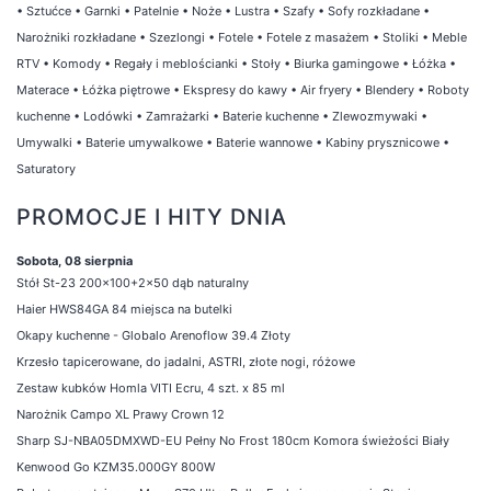
•
Sztućce
•
Garnki
•
Patelnie
•
Noże
•
Lustra
•
Szafy
•
Sofy rozkładane
•
Narożniki rozkładane
•
Szezlongi
•
Fotele
•
Fotele z masażem
•
Stoliki
•
Meble
RTV
•
Komody
•
Regały i meblościanki
•
Stoły
•
Biurka gamingowe
•
Łóżka
•
Materace
•
Łóżka piętrowe
•
Ekspresy do kawy
•
Air fryery
•
Blendery
•
Roboty
kuchenne
•
Lodówki
•
Zamrażarki
•
Baterie kuchenne
•
Zlewozmywaki
•
Umywalki
•
Baterie umywalkowe
•
Baterie wannowe
•
Kabiny prysznicowe
•
Saturatory
PROMOCJE I HITY DNIA
Sobota, 08 sierpnia
Stół St-23 200x100+2x50 dąb naturalny
Haier HWS84GA 84 miejsca na butelki
Okapy kuchenne - Globalo Arenoflow 39.4 Złoty
Krzesło tapicerowane, do jadalni, ASTRI, złote nogi, różowe
Zestaw kubków Homla VITI Ecru, 4 szt. x 85 ml
Narożnik Campo XL Prawy Crown 12
Sharp SJ-NBA05DMXWD-EU Pełny No Frost 180cm Komora świeżości Biały
Kenwood Go KZM35.000GY 800W