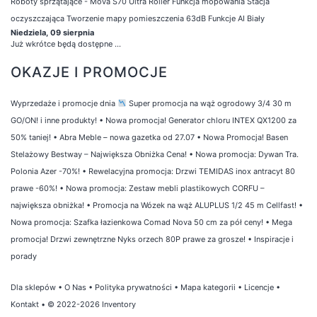
Roboty sprzątające - Mova S70 Ultra Roller Funkcja mopowania Stacja
oczyszczająca Tworzenie mapy pomieszczenia 63dB Funkcje AI Biały
Niedziela, 09 sierpnia
Już wkrótce będą dostępne ...
OKAZJE I PROMOCJE
Wyprzedaże i promocje dnia
Super promocja na wąż ogrodowy 3/4 30 m
GO/ON! i inne produkty!
•
Nowa promocja! Generator chloru INTEX QX1200 za
50% taniej!
•
Abra Meble – nowa gazetka od 27.07
•
Nowa Promocja! Basen
Stelażowy Bestway – Największa Obniżka Cena!
•
Nowa promocja: Dywan Tra.
Polonia Azer -70%!
•
Rewelacyjna promocja: Drzwi TEMIDAS inox antracyt 80
prawe -60%!
•
Nowa promocja: Zestaw mebli plastikowych CORFU –
największa obniżka!
•
Promocja na Wózek na wąż ALUPLUS 1/2 45 m Cellfast!
•
Nowa promocja: Szafka łazienkowa Comad Nova 50 cm za pół ceny!
•
Mega
promocja! Drzwi zewnętrzne Nyks orzech 80P prawe za grosze!
•
Inspiracje i
porady
Dla sklepów
•
O Nas
•
Polityka prywatności
•
Mapa kategorii
•
Licencje
•
Kontakt
• © 2022-2026 Inventory