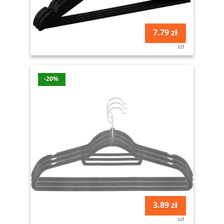
7.79 zł
szt
-20%
3.89 zł
szt