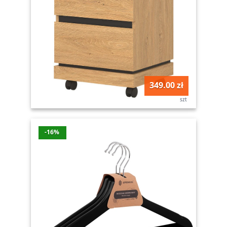
349.00 zł
szt
-16%