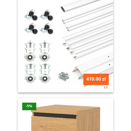
410.00 zł
szt
-5%