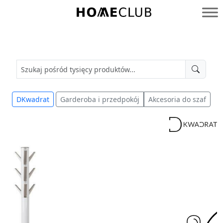
Przejdź
do
Homeclub
treści
DKwadrat
Garderoba i przedpokój
Akcesoria do szaf