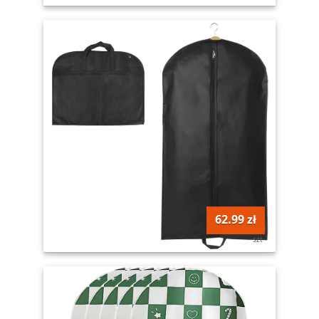
62.99 zł
szt