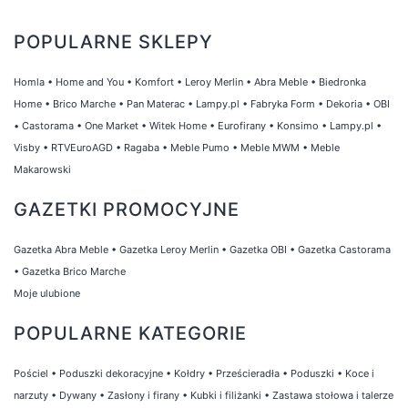
POPULARNE SKLEPY
Homla
•
Home and You
•
Komfort
•
Leroy Merlin
•
Abra Meble
•
Biedronka
Home
•
Brico Marche
•
Pan Materac
•
Lampy.pl
•
Fabryka Form
•
Dekoria
•
OBI
•
Castorama
•
One Market
•
Witek Home
•
Eurofirany
•
Konsimo
•
Lampy.pl
•
Visby
•
RTVEuroAGD
•
Ragaba
•
Meble Pumo
•
Meble MWM
•
Meble
Makarowski
GAZETKI PROMOCYJNE
Gazetka Abra Meble
•
Gazetka Leroy Merlin
•
Gazetka OBI
•
Gazetka Castorama
•
Gazetka Brico Marche
Moje ulubione
POPULARNE KATEGORIE
Pościel
•
Poduszki dekoracyjne
•
Kołdry
•
Prześcieradła
•
Poduszki
•
Koce i
narzuty
•
Dywany
•
Zasłony i firany
•
Kubki i filiżanki
•
Zastawa stołowa i talerze