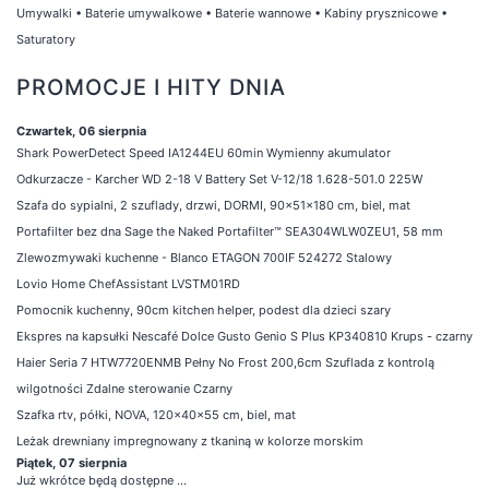
Umywalki
•
Baterie umywalkowe
•
Baterie wannowe
•
Kabiny prysznicowe
•
Saturatory
PROMOCJE I HITY DNIA
Czwartek, 06 sierpnia
Shark PowerDetect Speed IA1244EU 60min Wymienny akumulator
Odkurzacze - Karcher WD 2-18 V Battery Set V-12/18 1.628-501.0 225W
Szafa do sypialni, 2 szuflady, drzwi, DORMI, 90x51x180 cm, biel, mat
Portafilter bez dna Sage the Naked Portafilter™ SEA304WLW0ZEU1, 58 mm
Zlewozmywaki kuchenne - Blanco ETAGON 700IF 524272 Stalowy
Lovio Home ChefAssistant LVSTM01RD
Pomocnik kuchenny, 90cm kitchen helper, podest dla dzieci szary
Ekspres na kapsułki Nescafé Dolce Gusto Genio S Plus KP340810 Krups - czarny
Haier Seria 7 HTW7720ENMB Pełny No Frost 200,6cm Szuflada z kontrolą
wilgotności Zdalne sterowanie Czarny
Szafka rtv, półki, NOVA, 120x40x55 cm, biel, mat
Leżak drewniany impregnowany z tkaniną w kolorze morskim
Piątek, 07 sierpnia
Już wkrótce będą dostępne ...