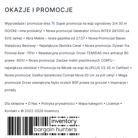
OKAZJE I PROMOCJE
Wyprzedaże i promocje dnia
Super promocja na wąż ogrodowy 3/4 30 m
GO/ON! i inne produkty!
•
Nowa promocja! Generator chloru INTEX QX1200 za
50% taniej!
•
Abra Meble – nowa gazetka od 27.07
•
Nowa Promocja! Basen
Stelażowy Bestway – Największa Obniżka Cena!
•
Nowa promocja: Dywan Tra.
Polonia Azer -70%!
•
Rewelacyjna promocja: Drzwi TEMIDAS inox antracyt 80
prawe -60%!
•
Nowa promocja: Zestaw mebli plastikowych CORFU –
największa obniżka!
•
Promocja na Wózek na wąż ALUPLUS 1/2 45 m Cellfast!
•
Nowa promocja: Szafka łazienkowa Comad Nova 50 cm za pół ceny!
•
Mega
promocja! Drzwi zewnętrzne Nyks orzech 80P prawe za grosze!
•
Inspiracje i
porady
Dla sklepów
•
O Nas
•
Polityka prywatności
•
Mapa kategorii
•
Licencje
•
Kontakt
• © 2022-2026 Inventory