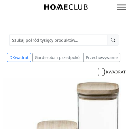
Przejdź
do
Homeclub
treści
DKwadrat
Garderoba i przedpokój
Przechowywanie