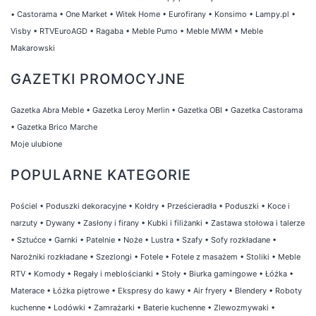
•
Castorama
•
One Market
•
Witek Home
•
Eurofirany
•
Konsimo
•
Lampy.pl
•
Visby
•
RTVEuroAGD
•
Ragaba
•
Meble Pumo
•
Meble MWM
•
Meble
Makarowski
GAZETKI PROMOCYJNE
Gazetka Abra Meble
•
Gazetka Leroy Merlin
•
Gazetka OBI
•
Gazetka Castorama
•
Gazetka Brico Marche
Moje ulubione
POPULARNE KATEGORIE
Pościel
•
Poduszki dekoracyjne
•
Kołdry
•
Prześcieradła
•
Poduszki
•
Koce i
narzuty
•
Dywany
•
Zasłony i firany
•
Kubki i filiżanki
•
Zastawa stołowa i talerze
•
Sztućce
•
Garnki
•
Patelnie
•
Noże
•
Lustra
•
Szafy
•
Sofy rozkładane
•
Narożniki rozkładane
•
Szezlongi
•
Fotele
•
Fotele z masażem
•
Stoliki
•
Meble
RTV
•
Komody
•
Regały i meblościanki
•
Stoły
•
Biurka gamingowe
•
Łóżka
•
Materace
•
Łóżka piętrowe
•
Ekspresy do kawy
•
Air fryery
•
Blendery
•
Roboty
kuchenne
•
Lodówki
•
Zamrażarki
•
Baterie kuchenne
•
Zlewozmywaki
•