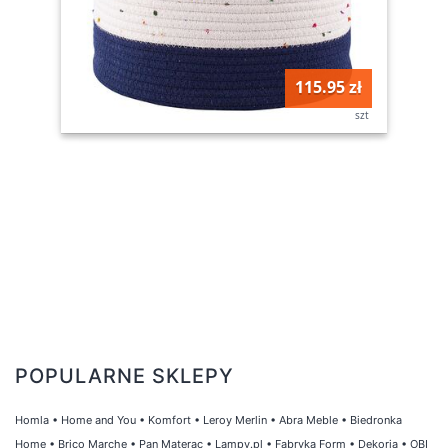
115.95 zł
szt
POPULARNE SKLEPY
Homla
•
Home and You
•
Komfort
•
Leroy Merlin
•
Abra Meble
•
Biedronka
Home
•
Brico Marche
•
Pan Materac
•
Lampy.pl
•
Fabryka Form
•
Dekoria
•
OBI