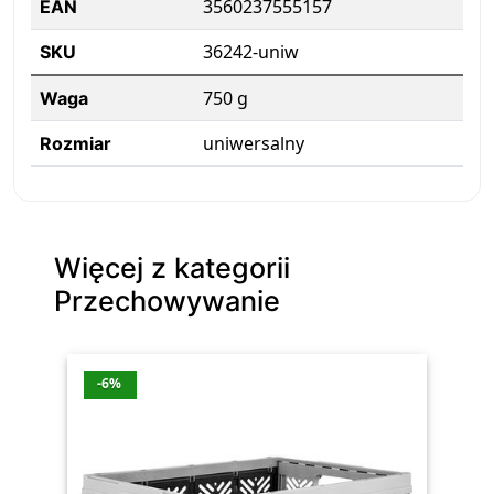
3560237555157
EAN
36242-uniw
SKU
750 g
Waga
uniwersalny
Rozmiar
Więcej z kategorii
Przechowywanie
-6%