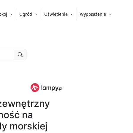
okój
Ogród
Oświetlenie
Wyposażenie
 zewnętrzny
rność na
dy morskiej