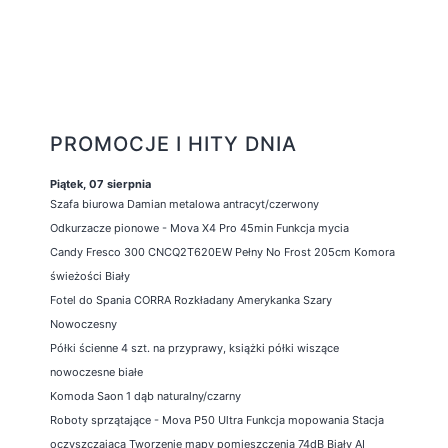
PROMOCJE I HITY DNIA
Piątek, 07 sierpnia
Szafa biurowa Damian metalowa antracyt/czerwony
Odkurzacze pionowe - Mova X4 Pro 45min Funkcja mycia
Candy Fresco 300 CNCQ2T620EW Pełny No Frost 205cm Komora
świeżości Biały
Fotel do Spania CORRA Rozkładany Amerykanka Szary
Nowoczesny
Półki ścienne 4 szt. na przyprawy, książki półki wiszące
nowoczesne białe
Komoda Saon 1 dąb naturalny/czarny
Roboty sprzątające - Mova P50 Ultra Funkcja mopowania Stacja
oczyszczająca Tworzenie mapy pomieszczenia 74dB Biały AI