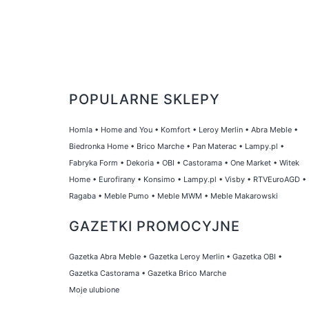
POPULARNE SKLEPY
Homla
•
Home and You
•
Komfort
•
Leroy Merlin
•
Abra Meble
•
Biedronka Home
•
Brico Marche
•
Pan Materac
•
Lampy.pl
•
Fabryka Form
•
Dekoria
•
OBI
•
Castorama
•
One Market
•
Witek
Home
•
Eurofirany
•
Konsimo
•
Lampy.pl
•
Visby
•
RTVEuroAGD
•
Ragaba
•
Meble Pumo
•
Meble MWM
•
Meble Makarowski
GAZETKI PROMOCYJNE
Gazetka Abra Meble
•
Gazetka Leroy Merlin
•
Gazetka OBI
•
Gazetka Castorama
•
Gazetka Brico Marche
Moje ulubione