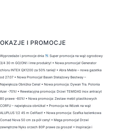
OKAZJE I PROMOCJE
Wyprzedaże i promocje dnia
Super promocja na wąż ogrodowy
3/4 30 m GO/ON! i inne produkty!
•
Nowa promocja! Generator
chloru INTEX QX1200 za 50% taniej!
•
Abra Meble – nowa gazetka
od 27.07
•
Nowa Promocja! Basen Stelażowy Bestway –
Największa Obniżka Cena!
•
Nowa promocja: Dywan Tra. Polonia
Azer -70%!
•
Rewelacyjna promocja: Drzwi TEMIDAS inox antracyt
80 prawe -60%!
•
Nowa promocja: Zestaw mebli plastikowych
CORFU – największa obniżka!
•
Promocja na Wózek na wąż
ALUPLUS 1/2 45 m Cellfast!
•
Nowa promocja: Szafka łazienkowa
Comad Nova 50 cm za pół ceny!
•
Mega promocja! Drzwi
zewnętrzne Nyks orzech 80P prawe za grosze!
•
Inspiracje i