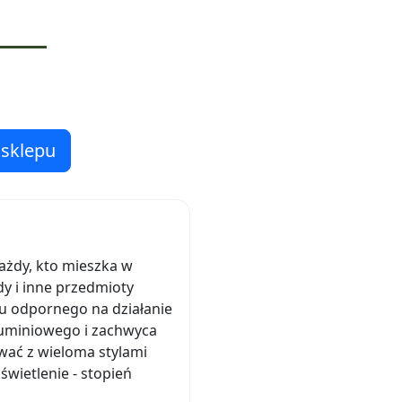
 sklepu
ażdy, kto mieszka w
y i inne przedmioty
ału odpornego na działanie
luminiowego i zachwyca
wać z wieloma stylami
świetlenie - stopień