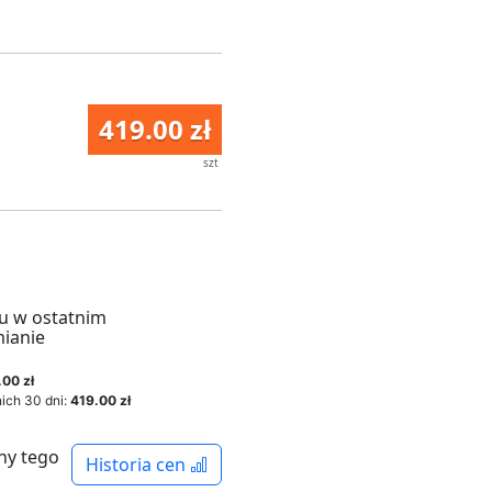
419.00 zł
szt
u w ostatnim
mianie
.00 zł
ich 30 dni:
419.00 zł
ny tego
Historia cen