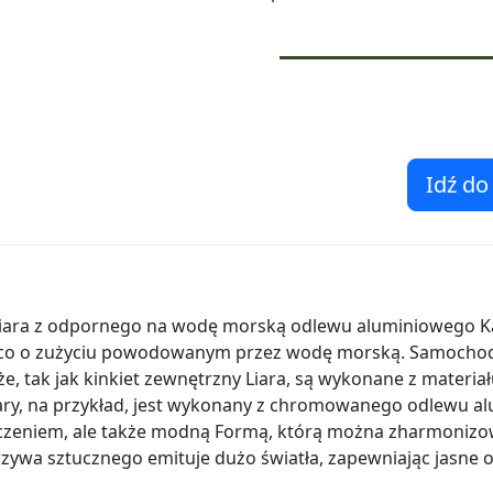
Idź do
 Liara z odpornego na wodę morską odlewu aluminiowego K
ieco o zużyciu powodowanym przez wodę morską. Samochod
 że, tak jak kinkiet zewnętrzny Liara, są wykonane z materi
ary, na przykład, jest wykonany z chromowanego odlewu a
czeniem, ale także modną Formą, którą można zharmonizo
orzywa sztucznego emituje dużo światła, zapewniając jasne o