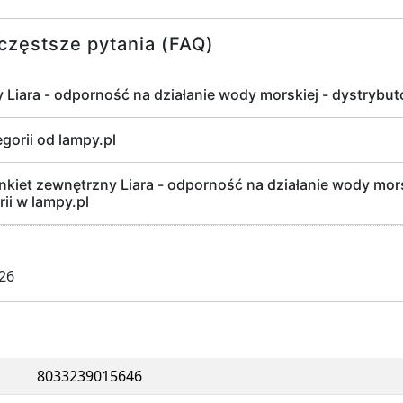
częstsze pytania (FAQ)
y Liara - odporność na działanie wody morskiej - dystrybut
egorii od lampy.pl
kiet zewnętrzny Liara - odporność na działanie wody mors
ii w lampy.pl
026
8033239015646