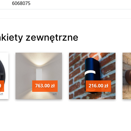
6068075
inkiety zewnętrzne
ł
763.00 zł
216.00 zł
szt
szt
szt