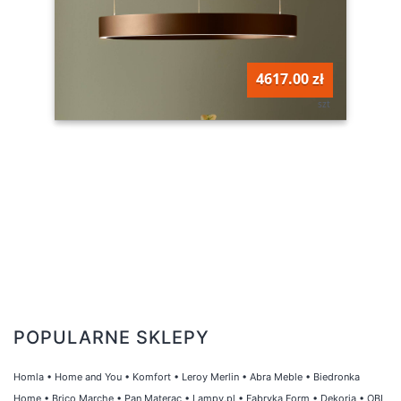
4617.00 zł
szt
POPULARNE SKLEPY
Homla
•
Home and You
•
Komfort
•
Leroy Merlin
•
Abra Meble
•
Biedronka
Home
•
Brico Marche
•
Pan Materac
•
Lampy.pl
•
Fabryka Form
•
Dekoria
•
OBI