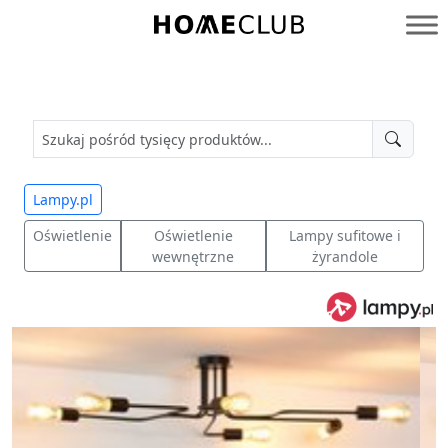
Przejdź
do
Homeclub
treści
Lampy.pl
Oświetlenie
Oświetlenie
Lampy sufitowe i
wewnętrzne
żyrandole