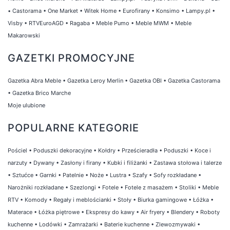
•
Castorama
•
One Market
•
Witek Home
•
Eurofirany
•
Konsimo
•
Lampy.pl
•
Visby
•
RTVEuroAGD
•
Ragaba
•
Meble Pumo
•
Meble MWM
•
Meble
Makarowski
GAZETKI PROMOCYJNE
Gazetka Abra Meble
•
Gazetka Leroy Merlin
•
Gazetka OBI
•
Gazetka Castorama
•
Gazetka Brico Marche
Moje ulubione
POPULARNE KATEGORIE
Pościel
•
Poduszki dekoracyjne
•
Kołdry
•
Prześcieradła
•
Poduszki
•
Koce i
narzuty
•
Dywany
•
Zasłony i firany
•
Kubki i filiżanki
•
Zastawa stołowa i talerze
•
Sztućce
•
Garnki
•
Patelnie
•
Noże
•
Lustra
•
Szafy
•
Sofy rozkładane
•
Narożniki rozkładane
•
Szezlongi
•
Fotele
•
Fotele z masażem
•
Stoliki
•
Meble
RTV
•
Komody
•
Regały i meblościanki
•
Stoły
•
Biurka gamingowe
•
Łóżka
•
Materace
•
Łóżka piętrowe
•
Ekspresy do kawy
•
Air fryery
•
Blendery
•
Roboty
kuchenne
•
Lodówki
•
Zamrażarki
•
Baterie kuchenne
•
Zlewozmywaki
•