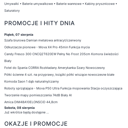
Umywalki
•
Baterie umywalkowe
•
Baterie wannowe
•
Kabiny prysznicowe
•
Saturatory
PROMOCJE I HITY DNIA
Piątek, 07 sierpnia
Szafa biurowa Damian metalowa antracyt/czerwony
Odkurzacze pionowe - Mova X4 Pro 45min Funkcja mycia
Candy Fresco 300 CNCQ2T620EW Pełny No Frost 205cm Komora świeżości
Biały
Fotel do Spania CORRA Rozkładany Amerykanka Szary Nowoczesny
Półki ścienne 4 szt. na przyprawy, książki półki wiszące nowoczesne białe
Komoda Saon 1 dąb naturalny/czarny
Roboty sprzątające - Mova P50 Ultra Funkcja mopowania Stacja oczyszczająca
Tworzenie mapy pomieszczenia 74dB Biały AI
Amica DIM48A10ELONSCiD 44,8cm
Sobota, 08 sierpnia
Już wkrótce będą dostępne ...
OKAZJE I PROMOCJE