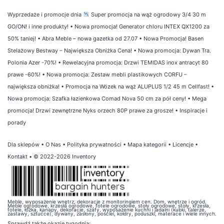
Wyprzedaże i promocje dnia
Super promocja na wąż ogrodowy 3/4 30 m
GO/ON! i inne produkty!
•
Nowa promocja! Generator chloru INTEX QX1200 za
50% taniej!
•
Abra Meble – nowa gazetka od 27.07
•
Nowa Promocja! Basen
Stelażowy Bestway – Największa Obniżka Cena!
•
Nowa promocja: Dywan Tra.
Polonia Azer -70%!
•
Rewelacyjna promocja: Drzwi TEMIDAS inox antracyt 80
prawe -60%!
•
Nowa promocja: Zestaw mebli plastikowych CORFU –
największa obniżka!
•
Promocja na Wózek na wąż ALUPLUS 1/2 45 m Cellfast!
•
Nowa promocja: Szafka łazienkowa Comad Nova 50 cm za pół ceny!
•
Mega
promocja! Drzwi zewnętrzne Nyks orzech 80P prawe za grosze!
•
Inspiracje i
porady
Dla sklepów
•
O Nas
•
Polityka prywatności
•
Mapa kategorii
•
Licencje
•
Kontakt
• © 2022-2026 Inventory
Meble, wyposażenie wnętrz, dekoracje z monitoringiem cen. Dom, wnętrze i ogród.
Meble ogrodowe, krzesła ogrodowe, fotele ogrodowe, stoły ogrodowe, stoły, krzesła,
fotele, łóżka, kanapy, dekoracje, szafy, wyposażenie kuchni i jadalni (kubki, talerze,
zastawy, sztućce), dywany, zasłony, pościel, kołdry, poduszki, materace i wiele innych.
Sprawdź także
okazje tygodnia
: