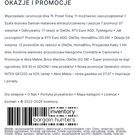
OKAZJE I PROMOCJE
Wyprzedaże i promocje dnia
Przed Tobą: 11 możliwości zaoszczędzenia!
•
Szafa biurowa Damian metalowa antracyt/czerwony i jeszcze 7 promocji 07
sierpnia!
•
Odkrywamy: 11 okazji w OleOle, RTV Euro AGD, Tyletegotu
•
Jak
oszczędzić? Promocje w RTV Euro AGD, OleOle, Home&You (05.08)
•
Okazje 04
sierpnia. 12 powodów do radości w OleOle, Home&You, Przyjaciele Kawy
•
Hit
dnia: Kolumna wannowo-prysznicowa Hansgrohe Crometta w Castorama
•
Promocje w Abra Meble, Brico Marche, OleOle (02.08)
•
Super promocja na wąż
ogrodowy 3/4 30 m GO/ON! i inne produkty!
•
Nowa promocja! Generator chloru
INTEX QX1200 za 50% taniej!
•
Abra Meble – nowa gazetka od 27.07
•
Inspiracje
i porady
Dla sklepów
•
O Nas
•
Polityka prywatności
•
Mapa kategorii
•
Licencje
•
Kontakt
• © 2022-2026 Inventory
Meble, wyposażenie wnętrz, dekoracje z monitoringiem cen. Dom, wnętrze i ogród.
Meble ogrodowe, krzesła ogrodowe, fotele ogrodowe, stoły ogrodowe, stoły, krzesła,
fotele, łóżka, kanapy, dekoracje, szafy, wyposażenie kuchni i jadalni (kubki, talerze,