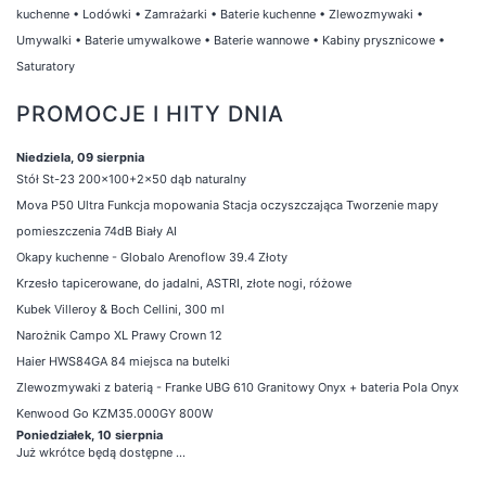
kuchenne
•
Lodówki
•
Zamrażarki
•
Baterie kuchenne
•
Zlewozmywaki
•
Umywalki
•
Baterie umywalkowe
•
Baterie wannowe
•
Kabiny prysznicowe
•
Saturatory
PROMOCJE I HITY DNIA
Niedziela, 09 sierpnia
Stół St-23 200x100+2x50 dąb naturalny
Mova P50 Ultra Funkcja mopowania Stacja oczyszczająca Tworzenie mapy
pomieszczenia 74dB Biały AI
Okapy kuchenne - Globalo Arenoflow 39.4 Złoty
Krzesło tapicerowane, do jadalni, ASTRI, złote nogi, różowe
Kubek Villeroy & Boch Cellini, 300 ml
Narożnik Campo XL Prawy Crown 12
Haier HWS84GA 84 miejsca na butelki
Zlewozmywaki z baterią - Franke UBG 610 Granitowy Onyx + bateria Pola Onyx
Kenwood Go KZM35.000GY 800W
Poniedziałek, 10 sierpnia
Już wkrótce będą dostępne ...