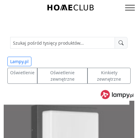
Przejdź
do
Homeclub
treści
Lampy.pl
Oświetlenie
Oświetlenie
Kinkiety
zewnętrzne
zewnętrzne