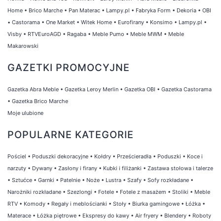
Home
•
Brico Marche
•
Pan Materac
•
Lampy.pl
•
Fabryka Form
•
Dekoria
•
OBI
•
Castorama
•
One Market
•
Witek Home
•
Eurofirany
•
Konsimo
•
Lampy.pl
•
Visby
•
RTVEuroAGD
•
Ragaba
•
Meble Pumo
•
Meble MWM
•
Meble
Makarowski
GAZETKI PROMOCYJNE
Gazetka Abra Meble
•
Gazetka Leroy Merlin
•
Gazetka OBI
•
Gazetka Castorama
•
Gazetka Brico Marche
Moje ulubione
POPULARNE KATEGORIE
Pościel
•
Poduszki dekoracyjne
•
Kołdry
•
Prześcieradła
•
Poduszki
•
Koce i
narzuty
•
Dywany
•
Zasłony i firany
•
Kubki i filiżanki
•
Zastawa stołowa i talerze
•
Sztućce
•
Garnki
•
Patelnie
•
Noże
•
Lustra
•
Szafy
•
Sofy rozkładane
•
Narożniki rozkładane
•
Szezlongi
•
Fotele
•
Fotele z masażem
•
Stoliki
•
Meble
RTV
•
Komody
•
Regały i meblościanki
•
Stoły
•
Biurka gamingowe
•
Łóżka
•
Materace
•
Łóżka piętrowe
•
Ekspresy do kawy
•
Air fryery
•
Blendery
•
Roboty