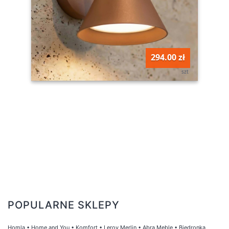
294.00 zł
szt
POPULARNE SKLEPY
Homla
•
Home and You
•
Komfort
•
Leroy Merlin
•
Abra Meble
•
Biedronka