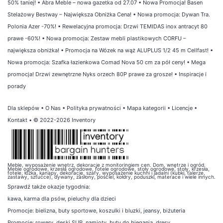
50% taniej!
•
Abra Meble – nowa gazetka od 27.07
•
Nowa Promocja! Basen
Stelażowy Bestway – Największa Obniżka Cena!
•
Nowa promocja: Dywan Tra.
Polonia Azer -70%!
•
Rewelacyjna promocja: Drzwi TEMIDAS inox antracyt 80
prawe -60%!
•
Nowa promocja: Zestaw mebli plastikowych CORFU –
największa obniżka!
•
Promocja na Wózek na wąż ALUPLUS 1/2 45 m Cellfast!
•
Nowa promocja: Szafka łazienkowa Comad Nova 50 cm za pół ceny!
•
Mega
promocja! Drzwi zewnętrzne Nyks orzech 80P prawe za grosze!
•
Inspiracje i
porady
Dla sklepów
•
O Nas
•
Polityka prywatności
•
Mapa kategorii
•
Licencje
•
Kontakt
• © 2022-2026 Inventory
Meble, wyposażenie wnętrz, dekoracje z monitoringiem cen. Dom, wnętrze i ogród.
Meble ogrodowe, krzesła ogrodowe, fotele ogrodowe, stoły ogrodowe, stoły, krzesła,
fotele, łóżka, kanapy, dekoracje, szafy, wyposażenie kuchni i jadalni (kubki, talerze,
zastawy, sztućce), dywany, zasłony, pościel, kołdry, poduszki, materace i wiele innych.
Sprawdź także
okazje tygodnia
:
kawa
,
karma dla psów
,
pieluchy dla dzieci
Promocje:
bielizna
,
buty sportowe
,
koszulki i bluzki
,
jeansy
,
biżuteria
Promocje:
rowery
,
deski SUP
,
namioty
,
buty do biegania
,
dresy