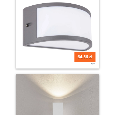
64.56 zł
szt