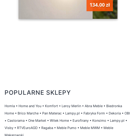
134.00 zł
szt
POPULARNE SKLEPY
Homla
•
Home and You
•
Komfort
•
Leroy Merlin
•
Abra Meble
•
Biedronka
Home
•
Brico Marche
•
Pan Materac
•
Lampy.pl
•
Fabryka Form
•
Dekoria
•
OBI
•
Castorama
•
One Market
•
Witek Home
•
Eurofirany
•
Konsimo
•
Lampy.pl
•
Visby
•
RTVEuroAGD
•
Ragaba
•
Meble Pumo
•
Meble MWM
•
Meble
Makarowski