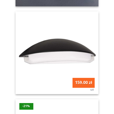
szt
159.00 zł
szt
-21%