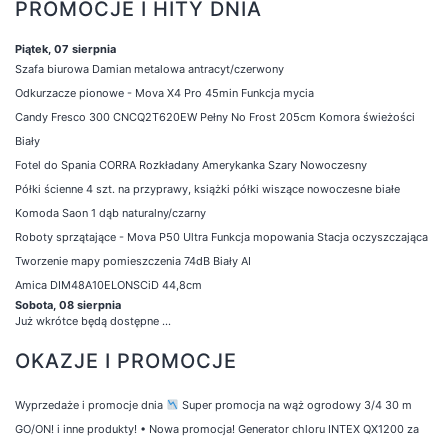
PROMOCJE I HITY DNIA
Piątek, 07 sierpnia
Szafa biurowa Damian metalowa antracyt/czerwony
Odkurzacze pionowe - Mova X4 Pro 45min Funkcja mycia
Candy Fresco 300 CNCQ2T620EW Pełny No Frost 205cm Komora świeżości
Biały
Fotel do Spania CORRA Rozkładany Amerykanka Szary Nowoczesny
Półki ścienne 4 szt. na przyprawy, książki półki wiszące nowoczesne białe
Komoda Saon 1 dąb naturalny/czarny
Roboty sprzątające - Mova P50 Ultra Funkcja mopowania Stacja oczyszczająca
Tworzenie mapy pomieszczenia 74dB Biały AI
Amica DIM48A10ELONSCiD 44,8cm
Sobota, 08 sierpnia
Już wkrótce będą dostępne ...
OKAZJE I PROMOCJE
Wyprzedaże i promocje dnia
Super promocja na wąż ogrodowy 3/4 30 m
GO/ON! i inne produkty!
•
Nowa promocja! Generator chloru INTEX QX1200 za