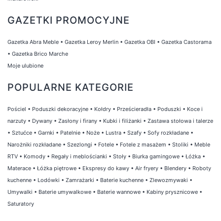
GAZETKI PROMOCYJNE
Gazetka Abra Meble
•
Gazetka Leroy Merlin
•
Gazetka OBI
•
Gazetka Castorama
•
Gazetka Brico Marche
Moje ulubione
POPULARNE KATEGORIE
Pościel
•
Poduszki dekoracyjne
•
Kołdry
•
Prześcieradła
•
Poduszki
•
Koce i
narzuty
•
Dywany
•
Zasłony i firany
•
Kubki i filiżanki
•
Zastawa stołowa i talerze
•
Sztućce
•
Garnki
•
Patelnie
•
Noże
•
Lustra
•
Szafy
•
Sofy rozkładane
•
Narożniki rozkładane
•
Szezlongi
•
Fotele
•
Fotele z masażem
•
Stoliki
•
Meble
RTV
•
Komody
•
Regały i meblościanki
•
Stoły
•
Biurka gamingowe
•
Łóżka
•
Materace
•
Łóżka piętrowe
•
Ekspresy do kawy
•
Air fryery
•
Blendery
•
Roboty
kuchenne
•
Lodówki
•
Zamrażarki
•
Baterie kuchenne
•
Zlewozmywaki
•
Umywalki
•
Baterie umywalkowe
•
Baterie wannowe
•
Kabiny prysznicowe
•
Saturatory