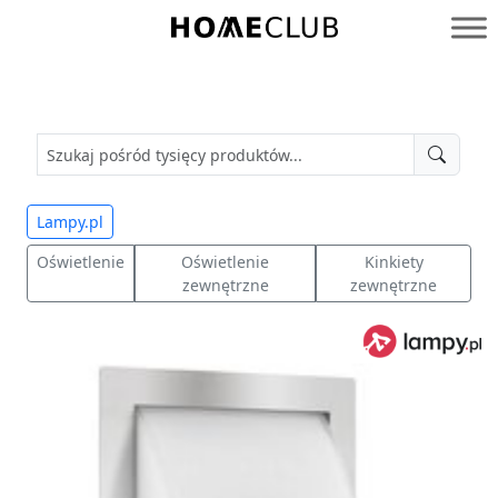
Przejdź
do
Homeclub
treści
Lampy.pl
Oświetlenie
Oświetlenie
Kinkiety
zewnętrzne
zewnętrzne