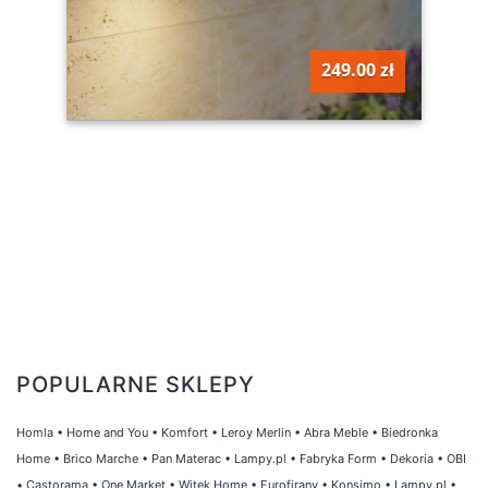
249.00 zł
szt
POPULARNE SKLEPY
Homla
•
Home and You
•
Komfort
•
Leroy Merlin
•
Abra Meble
•
Biedronka
Home
•
Brico Marche
•
Pan Materac
•
Lampy.pl
•
Fabryka Form
•
Dekoria
•
OBI
•
Castorama
•
One Market
•
Witek Home
•
Eurofirany
•
Konsimo
•
Lampy.pl
•