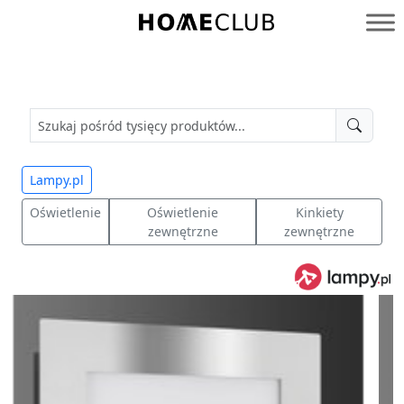
Przejdź
do
Homeclub
treści
Lampy.pl
Oświetlenie
Oświetlenie
Kinkiety
zewnętrzne
zewnętrzne