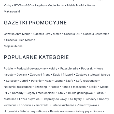
Visby
•
RTVEuroAGD
•
Ragaba
•
Meble Pumo
•
Meble MWM
•
Meble
Makarowski
GAZETKI PROMOCYJNE
Gazetka Abra Meble
•
Gazetka Leroy Merlin
•
Gazetka OBI
•
Gazetka Castorama
•
Gazetka Brico Marche
Moje ulubione
POPULARNE KATEGORIE
Pościel
•
Poduszki dekoracyjne
•
Kołdry
•
Prześcieradła
•
Poduszki
•
Koce i
narzuty
•
Dywany
•
Zasłony i firany
•
Kubki i filiżanki
•
Zastawa stołowa i talerze
•
Sztućce
•
Garnki
•
Patelnie
•
Noże
•
Lustra
•
Szafy
•
Sofy rozkładane
•
Narożniki rozkładane
•
Szezlongi
•
Fotele
•
Fotele z masażem
•
Stoliki
•
Meble
RTV
•
Komody
•
Regały i meblościanki
•
Stoły
•
Biurka gamingowe
•
Łóżka
•
Materace
•
Łóżka piętrowe
•
Ekspresy do kawy
•
Air fryery
•
Blendery
•
Roboty
kuchenne
•
Lodówki
•
Zamrażarki
•
Baterie kuchenne
•
Zlewozmywaki
•
Umywalki
•
Baterie umywalkowe
•
Baterie wannowe
•
Kabiny prysznicowe
•