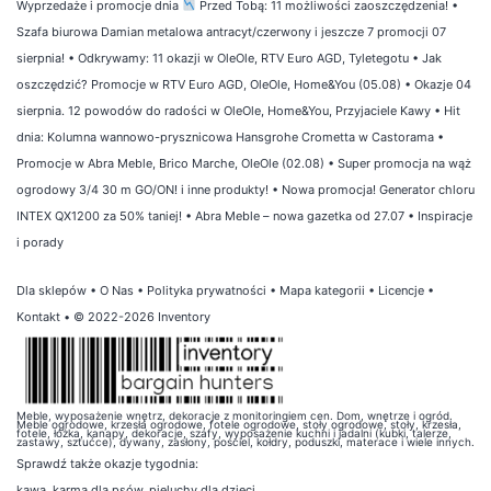
Wyprzedaże i promocje dnia
Przed Tobą: 11 możliwości zaoszczędzenia!
•
Szafa biurowa Damian metalowa antracyt/czerwony i jeszcze 7 promocji 07
sierpnia!
•
Odkrywamy: 11 okazji w OleOle, RTV Euro AGD, Tyletegotu
•
Jak
oszczędzić? Promocje w RTV Euro AGD, OleOle, Home&You (05.08)
•
Okazje 04
sierpnia. 12 powodów do radości w OleOle, Home&You, Przyjaciele Kawy
•
Hit
dnia: Kolumna wannowo-prysznicowa Hansgrohe Crometta w Castorama
•
Promocje w Abra Meble, Brico Marche, OleOle (02.08)
•
Super promocja na wąż
ogrodowy 3/4 30 m GO/ON! i inne produkty!
•
Nowa promocja! Generator chloru
INTEX QX1200 za 50% taniej!
•
Abra Meble – nowa gazetka od 27.07
•
Inspiracje
i porady
Dla sklepów
•
O Nas
•
Polityka prywatności
•
Mapa kategorii
•
Licencje
•
Kontakt
• © 2022-2026 Inventory
Meble, wyposażenie wnętrz, dekoracje z monitoringiem cen. Dom, wnętrze i ogród.
Meble ogrodowe, krzesła ogrodowe, fotele ogrodowe, stoły ogrodowe, stoły, krzesła,
fotele, łóżka, kanapy, dekoracje, szafy, wyposażenie kuchni i jadalni (kubki, talerze,
zastawy, sztućce), dywany, zasłony, pościel, kołdry, poduszki, materace i wiele innych.
Sprawdź także
okazje tygodnia
:
kawa
,
karma dla psów
,
pieluchy dla dzieci