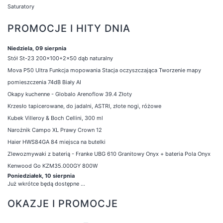
Saturatory
PROMOCJE I HITY DNIA
Niedziela, 09 sierpnia
Stół St-23 200x100+2x50 dąb naturalny
Mova P50 Ultra Funkcja mopowania Stacja oczyszczająca Tworzenie mapy
pomieszczenia 74dB Biały AI
Okapy kuchenne - Globalo Arenoflow 39.4 Złoty
Krzesło tapicerowane, do jadalni, ASTRI, złote nogi, różowe
Kubek Villeroy & Boch Cellini, 300 ml
Narożnik Campo XL Prawy Crown 12
Haier HWS84GA 84 miejsca na butelki
Zlewozmywaki z baterią - Franke UBG 610 Granitowy Onyx + bateria Pola Onyx
Kenwood Go KZM35.000GY 800W
Poniedziałek, 10 sierpnia
Już wkrótce będą dostępne ...
OKAZJE I PROMOCJE