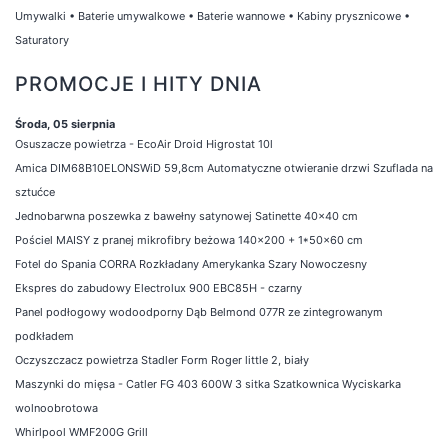
Umywalki
•
Baterie umywalkowe
•
Baterie wannowe
•
Kabiny prysznicowe
•
Saturatory
PROMOCJE I HITY DNIA
Środa, 05 sierpnia
Osuszacze powietrza - EcoAir Droid Higrostat 10l
Amica DIM68B10ELONSWiD 59,8cm Automatyczne otwieranie drzwi Szuflada na
sztućce
Jednobarwna poszewka z bawełny satynowej Satinette 40x40 cm
Pościel MAISY z pranej mikrofibry beżowa 140x200 + 1*50x60 cm
Fotel do Spania CORRA Rozkładany Amerykanka Szary Nowoczesny
Ekspres do zabudowy Electrolux 900 EBC85H - czarny
Panel podłogowy wodoodporny Dąb Belmond 077R ze zintegrowanym
podkładem
Oczyszczacz powietrza Stadler Form Roger little 2, biały
Maszynki do mięsa - Catler FG 403 600W 3 sitka Szatkownica Wyciskarka
wolnoobrotowa
Whirlpool WMF200G Grill