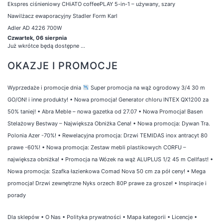
Ekspres ciśnieniowy CHiATO coffeePLAY 5-in-1 – używany, szary
Nawilżacz ewaporacyjny Stadler Form Karl
Adler AD 4226 700W
Czwartek, 06 sierpnia
Już wkrótce będą dostępne ...
OKAZJE I PROMOCJE
Wyprzedaże i promocje dnia
Super promocja na wąż ogrodowy 3/4 30 m
GO/ON! i inne produkty!
•
Nowa promocja! Generator chloru INTEX QX1200 za
50% taniej!
•
Abra Meble – nowa gazetka od 27.07
•
Nowa Promocja! Basen
Stelażowy Bestway – Największa Obniżka Cena!
•
Nowa promocja: Dywan Tra.
Polonia Azer -70%!
•
Rewelacyjna promocja: Drzwi TEMIDAS inox antracyt 80
prawe -60%!
•
Nowa promocja: Zestaw mebli plastikowych CORFU –
największa obniżka!
•
Promocja na Wózek na wąż ALUPLUS 1/2 45 m Cellfast!
•
Nowa promocja: Szafka łazienkowa Comad Nova 50 cm za pół ceny!
•
Mega
promocja! Drzwi zewnętrzne Nyks orzech 80P prawe za grosze!
•
Inspiracje i
porady
Dla sklepów
•
O Nas
•
Polityka prywatności
•
Mapa kategorii
•
Licencje
•