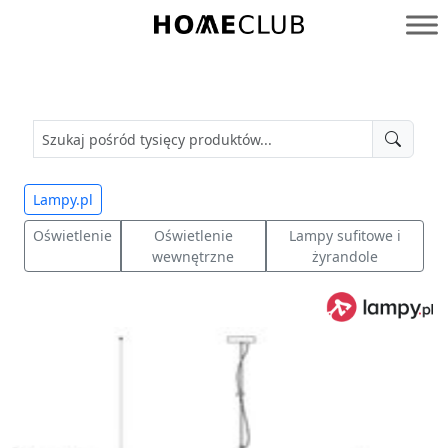
Przejdź
do
Homeclub
treści
Lampy.pl
Oświetlenie
Oświetlenie
Lampy sufitowe i
wewnętrzne
żyrandole