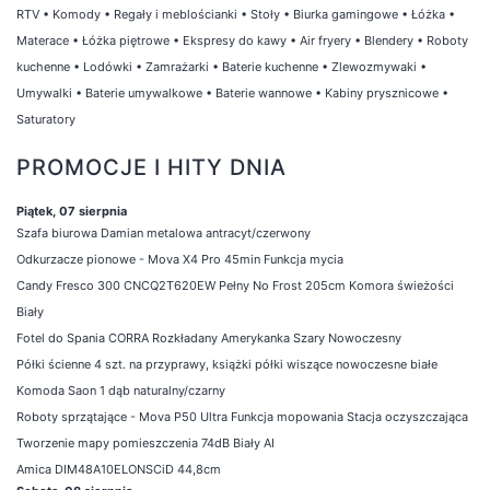
RTV
•
Komody
•
Regały i meblościanki
•
Stoły
•
Biurka gamingowe
•
Łóżka
•
Materace
•
Łóżka piętrowe
•
Ekspresy do kawy
•
Air fryery
•
Blendery
•
Roboty
kuchenne
•
Lodówki
•
Zamrażarki
•
Baterie kuchenne
•
Zlewozmywaki
•
Umywalki
•
Baterie umywalkowe
•
Baterie wannowe
•
Kabiny prysznicowe
•
Saturatory
PROMOCJE I HITY DNIA
Piątek, 07 sierpnia
Szafa biurowa Damian metalowa antracyt/czerwony
Odkurzacze pionowe - Mova X4 Pro 45min Funkcja mycia
Candy Fresco 300 CNCQ2T620EW Pełny No Frost 205cm Komora świeżości
Biały
Fotel do Spania CORRA Rozkładany Amerykanka Szary Nowoczesny
Półki ścienne 4 szt. na przyprawy, książki półki wiszące nowoczesne białe
Komoda Saon 1 dąb naturalny/czarny
Roboty sprzątające - Mova P50 Ultra Funkcja mopowania Stacja oczyszczająca
Tworzenie mapy pomieszczenia 74dB Biały AI
Amica DIM48A10ELONSCiD 44,8cm