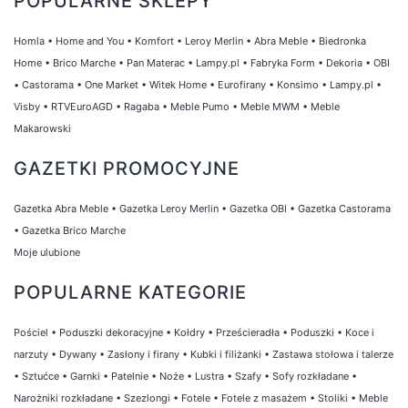
POPULARNE SKLEPY
Homla
•
Home and You
•
Komfort
•
Leroy Merlin
•
Abra Meble
•
Biedronka
Home
•
Brico Marche
•
Pan Materac
•
Lampy.pl
•
Fabryka Form
•
Dekoria
•
OBI
•
Castorama
•
One Market
•
Witek Home
•
Eurofirany
•
Konsimo
•
Lampy.pl
•
Visby
•
RTVEuroAGD
•
Ragaba
•
Meble Pumo
•
Meble MWM
•
Meble
Makarowski
GAZETKI PROMOCYJNE
Gazetka Abra Meble
•
Gazetka Leroy Merlin
•
Gazetka OBI
•
Gazetka Castorama
•
Gazetka Brico Marche
Moje ulubione
POPULARNE KATEGORIE
Pościel
•
Poduszki dekoracyjne
•
Kołdry
•
Prześcieradła
•
Poduszki
•
Koce i
narzuty
•
Dywany
•
Zasłony i firany
•
Kubki i filiżanki
•
Zastawa stołowa i talerze
•
Sztućce
•
Garnki
•
Patelnie
•
Noże
•
Lustra
•
Szafy
•
Sofy rozkładane
•
Narożniki rozkładane
•
Szezlongi
•
Fotele
•
Fotele z masażem
•
Stoliki
•
Meble