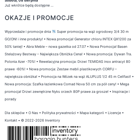
Sobota, 08 sierpnia
Już wkrótce będą dostępne ...
OKAZJE I PROMOCJE
Wyprzedaże i promocje dnia
Super promocja na wąż ogrodowy 3/4 30 m
GO/ON! i inne produkty!
•
Nowa promocja! Generator chloru INTEX QX1200 za
50% taniej!
•
Abra Meble – nowa gazetka od 27.07
•
Nowa Promocja! Basen
Stelażowy Bestway – Największa Obniżka Cena!
•
Nowa promocja: Dywan Tra.
Polonia Azer -70%!
•
Rewelacyjna promocja: Drzwi TEMIDAS inox antracyt 80
prawe -60%!
•
Nowa promocja: Zestaw mebli plastikowych CORFU –
największa obniżka!
•
Promocja na Wózek na wąż ALUPLUS 1/2 45 m Cellfast!
•
Nowa promocja: Szafka łazienkowa Comad Nova 50 cm za pół ceny!
•
Mega
promocja! Drzwi zewnętrzne Nyks orzech 80P prawe za grosze!
•
Inspiracje i
porady
Dla sklepów
•
O Nas
•
Polityka prywatności
•
Mapa kategorii
•
Licencje
•
Kontakt
• © 2022-2026 Inventory