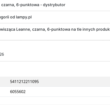
 czarna, 6-punktowa - dystrybutor
egorii od lampy.pl
sząca Leanne, czarna, 6-punktowa na tle innych produkt
026
5411212211095
6055602