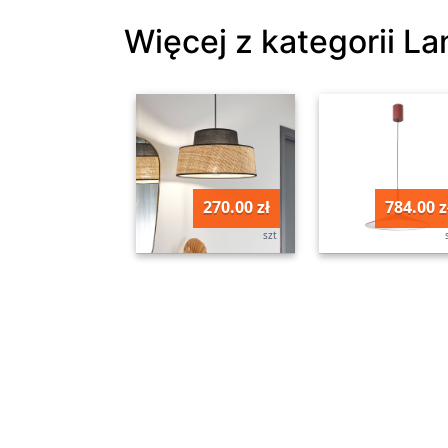
Więcej z kategorii La
270.00 zł
784.00 z
szt