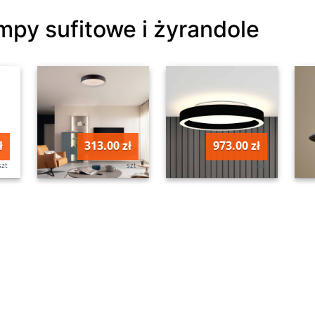
mpy sufitowe i żyrandole
ł
313.00 zł
973.00 zł
szt
szt
szt