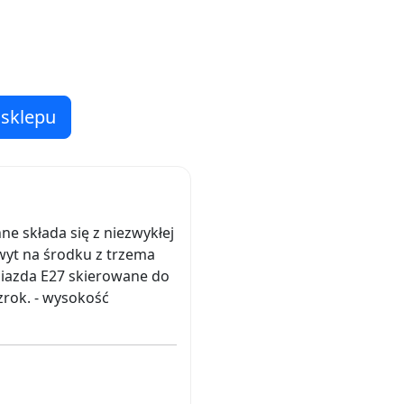
 sklepu
e składa się z niezwykłej
wyt na środku z trzema
iazda E27 skierowane do
zrok. - wysokość