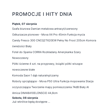
PROMOCJE I HITY DNIA
Piątek, 07 sierpnia
Szafa biurowa Damian metalowa antracyt/czerwony
Odkurzacze pionowe - Mova X4 Pro 45min Funkcja mycia
Candy Fresco 300 CNCQ2T620EW Pełny No Frost 205cm Komora
świeżości Biały
Fotel do Spania CORRA Rozkładany Amerykanka Szary
Nowoczesny
Półki ścienne 4 szt. na przyprawy, książki półki wiszące
nowoczesne białe
Komoda Saon 1 dąb naturalny/czarny
Roboty sprzątające - Mova P50 Ultra Funkcja mopowania Stacja
oczyszczająca Tworzenie mapy pomieszczenia 74dB Biały AI
Amica DIM48A10ELONSCiD 44,8cm
Sobota, 08 sierpnia
Już wkrótce będą dostępne ...