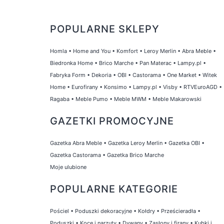
POPULARNE SKLEPY
Homla
•
Home and You
•
Komfort
•
Leroy Merlin
•
Abra Meble
•
Biedronka Home
•
Brico Marche
•
Pan Materac
•
Lampy.pl
•
Fabryka Form
•
Dekoria
•
OBI
•
Castorama
•
One Market
•
Witek
Home
•
Eurofirany
•
Konsimo
•
Lampy.pl
•
Visby
•
RTVEuroAGD
•
Ragaba
•
Meble Pumo
•
Meble MWM
•
Meble Makarowski
GAZETKI PROMOCYJNE
Gazetka Abra Meble
•
Gazetka Leroy Merlin
•
Gazetka OBI
•
Gazetka Castorama
•
Gazetka Brico Marche
Moje ulubione
POPULARNE KATEGORIE
Pościel
•
Poduszki dekoracyjne
•
Kołdry
•
Prześcieradła
•
Poduszki
•
Koce i narzuty
•
Dywany
•
Zasłony i firany
•
Kubki i