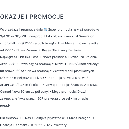
OKAZJE I PROMOCJE
Wyprzedaże i promocje dnia
Super promocja na wąż ogrodowy
3/4 30 m GO/ON! i inne produkty!
•
Nowa promocja! Generator
chloru INTEX QX1200 za 50% taniej!
•
Abra Meble – nowa gazetka
od 27.07
•
Nowa Promocja! Basen Stelażowy Bestway –
Największa Obniżka Cena!
•
Nowa promocja: Dywan Tra. Polonia
Azer -70%!
•
Rewelacyjna promocja: Drzwi TEMIDAS inox antracyt
80 prawe -60%!
•
Nowa promocja: Zestaw mebli plastikowych
CORFU – największa obniżka!
•
Promocja na Wózek na wąż
ALUPLUS 1/2 45 m Cellfast!
•
Nowa promocja: Szafka łazienkowa
Comad Nova 50 cm za pół ceny!
•
Mega promocja! Drzwi
zewnętrzne Nyks orzech 80P prawe za grosze!
•
Inspiracje i
porady
Dla sklepów
•
O Nas
•
Polityka prywatności
•
Mapa kategorii
•
Licencje
•
Kontakt
• © 2022-2026 Inventory