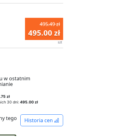
495.49 zł
495.00 zł
szt
u w ostatnim
mianie
.75 zł
ich 30 dni:
495.00 zł
ny tego
Historia cen