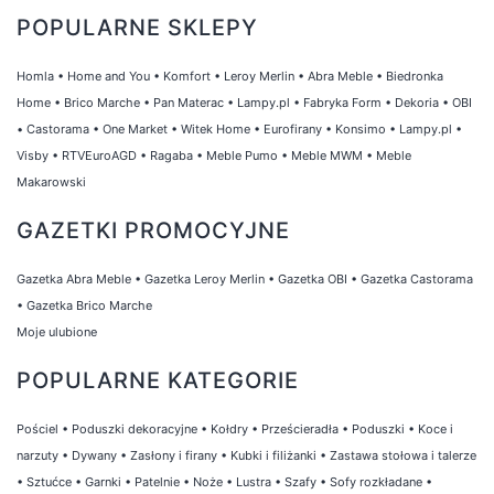
POPULARNE SKLEPY
Homla
•
Home and You
•
Komfort
•
Leroy Merlin
•
Abra Meble
•
Biedronka
Home
•
Brico Marche
•
Pan Materac
•
Lampy.pl
•
Fabryka Form
•
Dekoria
•
OBI
•
Castorama
•
One Market
•
Witek Home
•
Eurofirany
•
Konsimo
•
Lampy.pl
•
Visby
•
RTVEuroAGD
•
Ragaba
•
Meble Pumo
•
Meble MWM
•
Meble
Makarowski
GAZETKI PROMOCYJNE
Gazetka Abra Meble
•
Gazetka Leroy Merlin
•
Gazetka OBI
•
Gazetka Castorama
•
Gazetka Brico Marche
Moje ulubione
POPULARNE KATEGORIE
Pościel
•
Poduszki dekoracyjne
•
Kołdry
•
Prześcieradła
•
Poduszki
•
Koce i
narzuty
•
Dywany
•
Zasłony i firany
•
Kubki i filiżanki
•
Zastawa stołowa i talerze
•
Sztućce
•
Garnki
•
Patelnie
•
Noże
•
Lustra
•
Szafy
•
Sofy rozkładane
•