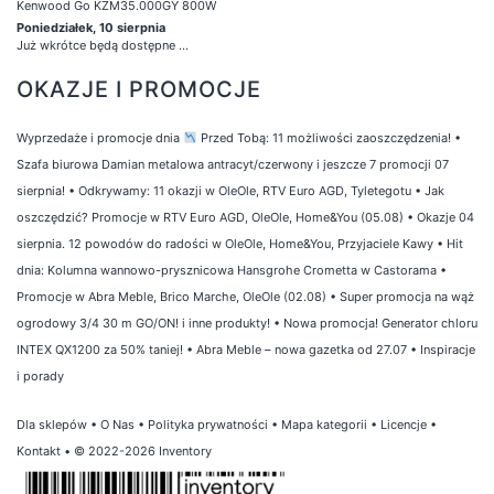
Kenwood Go KZM35.000GY 800W
Poniedziałek, 10 sierpnia
Już wkrótce będą dostępne ...
OKAZJE I PROMOCJE
Wyprzedaże i promocje dnia
Przed Tobą: 11 możliwości zaoszczędzenia!
•
Szafa biurowa Damian metalowa antracyt/czerwony i jeszcze 7 promocji 07
sierpnia!
•
Odkrywamy: 11 okazji w OleOle, RTV Euro AGD, Tyletegotu
•
Jak
oszczędzić? Promocje w RTV Euro AGD, OleOle, Home&You (05.08)
•
Okazje 04
sierpnia. 12 powodów do radości w OleOle, Home&You, Przyjaciele Kawy
•
Hit
dnia: Kolumna wannowo-prysznicowa Hansgrohe Crometta w Castorama
•
Promocje w Abra Meble, Brico Marche, OleOle (02.08)
•
Super promocja na wąż
ogrodowy 3/4 30 m GO/ON! i inne produkty!
•
Nowa promocja! Generator chloru
INTEX QX1200 za 50% taniej!
•
Abra Meble – nowa gazetka od 27.07
•
Inspiracje
i porady
Dla sklepów
•
O Nas
•
Polityka prywatności
•
Mapa kategorii
•
Licencje
•
Kontakt
• © 2022-2026 Inventory