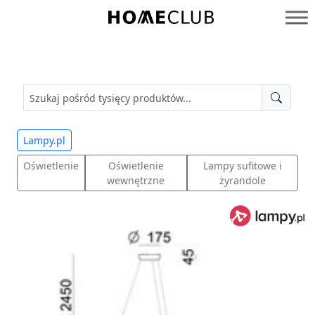
Przejdź
do
Homeclub
treści
Lampy.pl
Oświetlenie
Oświetlenie
Lampy sufitowe i
wewnętrzne
żyrandole