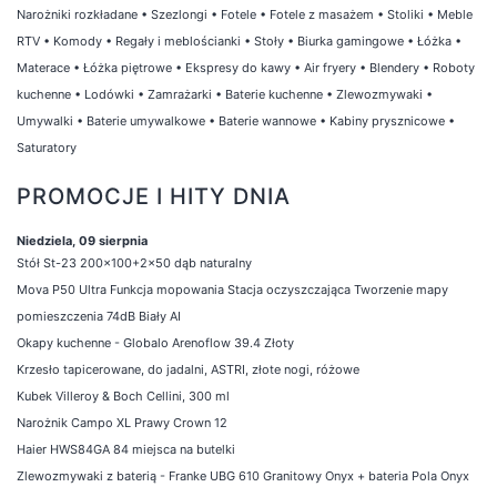
Narożniki rozkładane
•
Szezlongi
•
Fotele
•
Fotele z masażem
•
Stoliki
•
Meble
RTV
•
Komody
•
Regały i meblościanki
•
Stoły
•
Biurka gamingowe
•
Łóżka
•
Materace
•
Łóżka piętrowe
•
Ekspresy do kawy
•
Air fryery
•
Blendery
•
Roboty
kuchenne
•
Lodówki
•
Zamrażarki
•
Baterie kuchenne
•
Zlewozmywaki
•
Umywalki
•
Baterie umywalkowe
•
Baterie wannowe
•
Kabiny prysznicowe
•
Saturatory
PROMOCJE I HITY DNIA
Niedziela, 09 sierpnia
Stół St-23 200x100+2x50 dąb naturalny
Mova P50 Ultra Funkcja mopowania Stacja oczyszczająca Tworzenie mapy
pomieszczenia 74dB Biały AI
Okapy kuchenne - Globalo Arenoflow 39.4 Złoty
Krzesło tapicerowane, do jadalni, ASTRI, złote nogi, różowe
Kubek Villeroy & Boch Cellini, 300 ml
Narożnik Campo XL Prawy Crown 12
Haier HWS84GA 84 miejsca na butelki
Zlewozmywaki z baterią - Franke UBG 610 Granitowy Onyx + bateria Pola Onyx