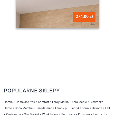
274.00 zł
szt
POPULARNE SKLEPY
Homla
•
Home and You
•
Komfort
•
Leroy Merlin
•
Abra Meble
•
Biedronka
Home
•
Brico Marche
•
Pan Materac
•
Lampy.pl
•
Fabryka Form
•
Dekoria
•
OBI
•
Castorama
•
One Market
•
Witek Home
•
Eurofirany
•
Konsimo
•
Lampy.pl
•