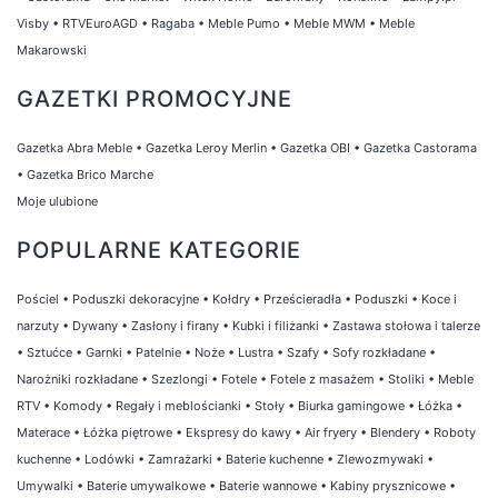
Visby
•
RTVEuroAGD
•
Ragaba
•
Meble Pumo
•
Meble MWM
•
Meble
Makarowski
GAZETKI PROMOCYJNE
Gazetka Abra Meble
•
Gazetka Leroy Merlin
•
Gazetka OBI
•
Gazetka Castorama
•
Gazetka Brico Marche
Moje ulubione
POPULARNE KATEGORIE
Pościel
•
Poduszki dekoracyjne
•
Kołdry
•
Prześcieradła
•
Poduszki
•
Koce i
narzuty
•
Dywany
•
Zasłony i firany
•
Kubki i filiżanki
•
Zastawa stołowa i talerze
•
Sztućce
•
Garnki
•
Patelnie
•
Noże
•
Lustra
•
Szafy
•
Sofy rozkładane
•
Narożniki rozkładane
•
Szezlongi
•
Fotele
•
Fotele z masażem
•
Stoliki
•
Meble
RTV
•
Komody
•
Regały i meblościanki
•
Stoły
•
Biurka gamingowe
•
Łóżka
•
Materace
•
Łóżka piętrowe
•
Ekspresy do kawy
•
Air fryery
•
Blendery
•
Roboty
kuchenne
•
Lodówki
•
Zamrażarki
•
Baterie kuchenne
•
Zlewozmywaki
•
Umywalki
•
Baterie umywalkowe
•
Baterie wannowe
•
Kabiny prysznicowe
•