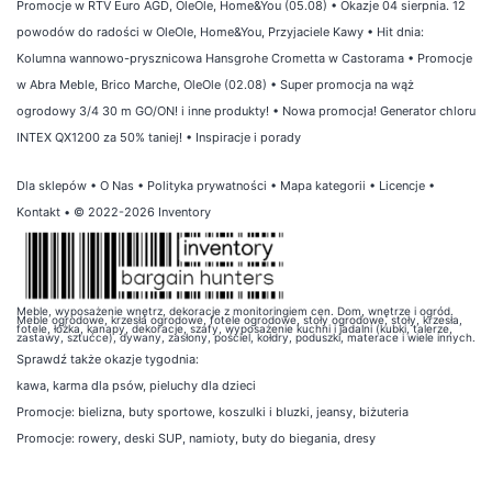
Promocje w RTV Euro AGD, OleOle, Home&You (05.08)
•
Okazje 04 sierpnia. 12
powodów do radości w OleOle, Home&You, Przyjaciele Kawy
•
Hit dnia:
Kolumna wannowo-prysznicowa Hansgrohe Crometta w Castorama
•
Promocje
w Abra Meble, Brico Marche, OleOle (02.08)
•
Super promocja na wąż
ogrodowy 3/4 30 m GO/ON! i inne produkty!
•
Nowa promocja! Generator chloru
INTEX QX1200 za 50% taniej!
•
Inspiracje i porady
Dla sklepów
•
O Nas
•
Polityka prywatności
•
Mapa kategorii
•
Licencje
•
Kontakt
• © 2022-2026 Inventory
Meble, wyposażenie wnętrz, dekoracje z monitoringiem cen. Dom, wnętrze i ogród.
Meble ogrodowe, krzesła ogrodowe, fotele ogrodowe, stoły ogrodowe, stoły, krzesła,
fotele, łóżka, kanapy, dekoracje, szafy, wyposażenie kuchni i jadalni (kubki, talerze,
zastawy, sztućce), dywany, zasłony, pościel, kołdry, poduszki, materace i wiele innych.
Sprawdź także
okazje tygodnia
:
kawa
,
karma dla psów
,
pieluchy dla dzieci
Promocje:
bielizna
,
buty sportowe
,
koszulki i bluzki
,
jeansy
,
biżuteria
Promocje:
rowery
,
deski SUP
,
namioty
,
buty do biegania
,
dresy