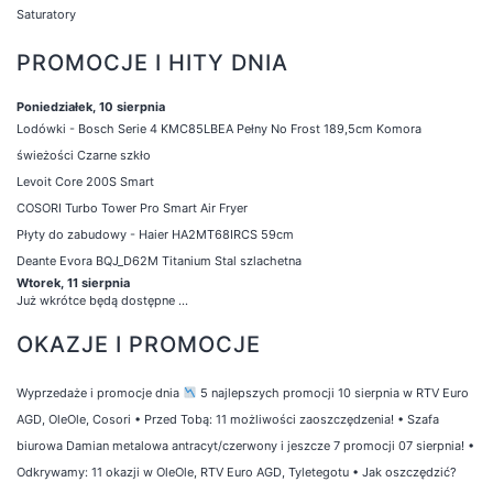
Saturatory
PROMOCJE I HITY DNIA
Poniedziałek, 10 sierpnia
Lodówki - Bosch Serie 4 KMC85LBEA Pełny No Frost 189,5cm Komora
świeżości Czarne szkło
Levoit Core 200S Smart
COSORI Turbo Tower Pro Smart Air Fryer
Płyty do zabudowy - Haier HA2MT68IRCS 59cm
Deante Evora BQJ_D62M Titanium Stal szlachetna
Wtorek, 11 sierpnia
Już wkrótce będą dostępne ...
OKAZJE I PROMOCJE
Wyprzedaże i promocje dnia
5 najlepszych promocji 10 sierpnia w RTV Euro
AGD, OleOle, Cosori
•
Przed Tobą: 11 możliwości zaoszczędzenia!
•
Szafa
biurowa Damian metalowa antracyt/czerwony i jeszcze 7 promocji 07 sierpnia!
•
Odkrywamy: 11 okazji w OleOle, RTV Euro AGD, Tyletegotu
•
Jak oszczędzić?