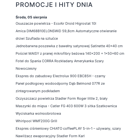
PROMOCJE I HITY DNIA
Środa, 05 sierpnia
Osuszacze powietrza - EcoAir Droid Higrostat 10l
Amica DIM68B10ELONSWiD 59,8cm Automatyczne otwieranie
drzwi Szuflada na sztućce
Jednobarwna poszewka z bawełny satynowej Satinette 40x40 cm
Pościel MAISY z pranej mikrofibry beżowa 140x200 + 1*50x60 cm
Fotel do Spania CORRA Rozkładany Amerykanka Szary
Nowoczesny
Ekspres do zabudowy Electrolux 900 EBC85H - czarny
Panel podłogowy wodoodporny Dąb Belmond 077R ze
zintegrowanym podkładem
Oczyszczacz powietrza Stadler Form Roger little 2, biały
Maszynki do mięsa - Catler FG 403 600W 3 sitka Szatkownica
Wyciskarka wolnoobrotowa
Whirlpool WMF200G Grill
Ekspres ciśnieniowy CHiATO coffeePLAY 5-in-1 – używany, szary
Nawilżacz ewaporacyjny Stadler Form Karl