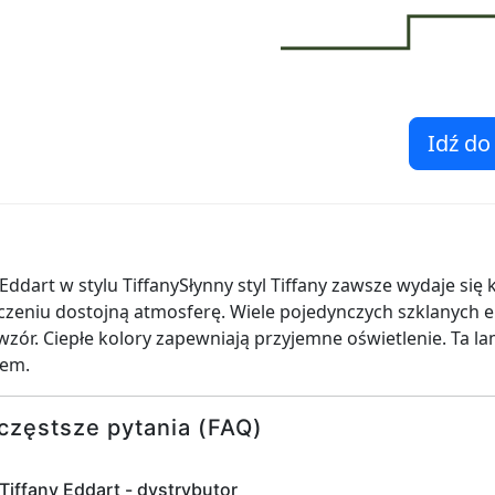
Idź do
ddart w stylu TiffanySłynny styl Tiffany zawsze wydaje się
eniu dostojną atmosferę. Wiele pojedynczych szklanych e
wzór. Ciepłe kolory zapewniają przyjemne oświetlenie. Ta l
łem.
częstsze pytania (FAQ)
Tiffany Eddart - dystrybutor