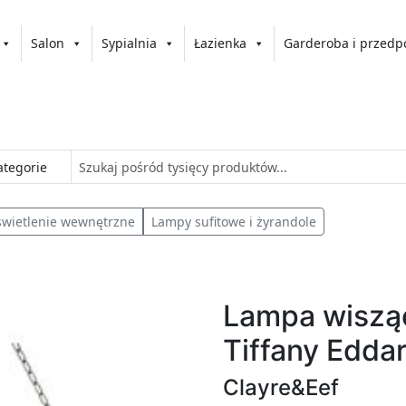
Salon
Sypialnia
Łazienka
Garderoba i przedp
wietlenie wewnętrzne
Lampy sufitowe i żyrandole
Lampa wisząc
Tiffany Eddar
Clayre&Eef