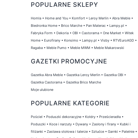
POPULARNE SKLEPY
Homla
•
Home and You
•
Komfort
•
Leroy Merlin
•
Abra Meble
•
Biedronka Home
•
Brico Marche
•
Pan Materac
•
Lampy.pl
•
Fabryka Form
•
Dekoria
•
OBI
•
Castorama
•
One Market
•
Witek
Home
•
Eurofirany
•
Konsimo
•
Lampy.pl
•
Visby
•
RTVEuroAGD
•
Ragaba
•
Meble Pumo
•
Meble MWM
•
Meble Makarowski
GAZETKI PROMOCYJNE
Gazetka Abra Meble
•
Gazetka Leroy Merlin
•
Gazetka OBI
•
Gazetka Castorama
•
Gazetka Brico Marche
Moje ulubione
POPULARNE KATEGORIE
Pościel
•
Poduszki dekoracyjne
•
Kołdry
•
Prześcieradła
•
Poduszki
•
Koce i narzuty
•
Dywany
•
Zasłony i firany
•
Kubki i
filiżanki
•
Zastawa stołowa i talerze
•
Sztućce
•
Garnki
•
Patelnie
•