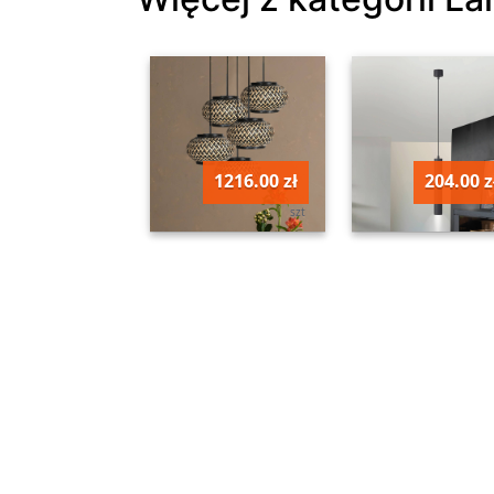
1216.00 zł
204.00 z
szt