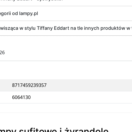
egorii od lampy.pl
sząca w stylu Tiffany Eddart na tle innych produktów w te
026
8717459239357
6064130
mpy sufitowe i żyrandole