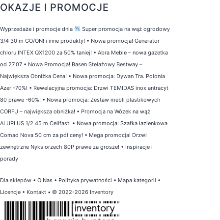
OKAZJE I PROMOCJE
Wyprzedaże i promocje dnia
Super promocja na wąż ogrodowy
3/4 30 m GO/ON! i inne produkty!
•
Nowa promocja! Generator
chloru INTEX QX1200 za 50% taniej!
•
Abra Meble – nowa gazetka
od 27.07
•
Nowa Promocja! Basen Stelażowy Bestway –
Największa Obniżka Cena!
•
Nowa promocja: Dywan Tra. Polonia
Azer -70%!
•
Rewelacyjna promocja: Drzwi TEMIDAS inox antracyt
80 prawe -60%!
•
Nowa promocja: Zestaw mebli plastikowych
CORFU – największa obniżka!
•
Promocja na Wózek na wąż
ALUPLUS 1/2 45 m Cellfast!
•
Nowa promocja: Szafka łazienkowa
Comad Nova 50 cm za pół ceny!
•
Mega promocja! Drzwi
zewnętrzne Nyks orzech 80P prawe za grosze!
•
Inspiracje i
porady
Dla sklepów
•
O Nas
•
Polityka prywatności
•
Mapa kategorii
•
Licencje
•
Kontakt
• © 2022-2026 Inventory