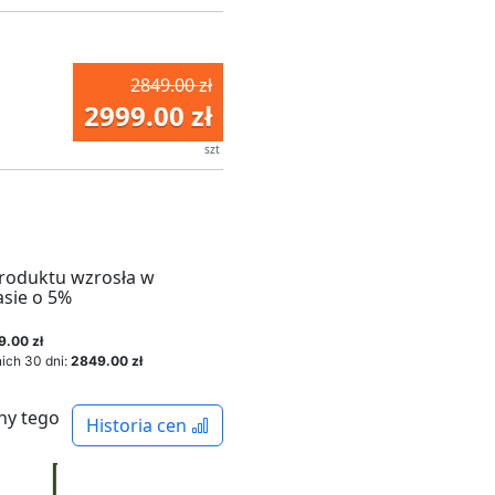
2849.00 zł
2999.00 zł
szt
roduktu wzrosła w
asie o 5%
9.00 zł
ich 30 dni:
2849.00 zł
ny tego
Historia cen