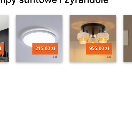
ł
215.00 zł
955.00 zł
szt
szt
szt