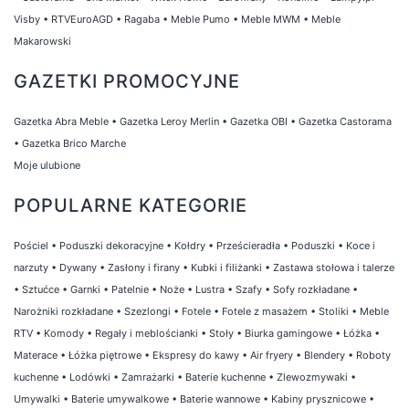
Visby
•
RTVEuroAGD
•
Ragaba
•
Meble Pumo
•
Meble MWM
•
Meble
Makarowski
GAZETKI PROMOCYJNE
Gazetka Abra Meble
•
Gazetka Leroy Merlin
•
Gazetka OBI
•
Gazetka Castorama
•
Gazetka Brico Marche
Moje ulubione
POPULARNE KATEGORIE
Pościel
•
Poduszki dekoracyjne
•
Kołdry
•
Prześcieradła
•
Poduszki
•
Koce i
narzuty
•
Dywany
•
Zasłony i firany
•
Kubki i filiżanki
•
Zastawa stołowa i talerze
•
Sztućce
•
Garnki
•
Patelnie
•
Noże
•
Lustra
•
Szafy
•
Sofy rozkładane
•
Narożniki rozkładane
•
Szezlongi
•
Fotele
•
Fotele z masażem
•
Stoliki
•
Meble
RTV
•
Komody
•
Regały i meblościanki
•
Stoły
•
Biurka gamingowe
•
Łóżka
•
Materace
•
Łóżka piętrowe
•
Ekspresy do kawy
•
Air fryery
•
Blendery
•
Roboty
kuchenne
•
Lodówki
•
Zamrażarki
•
Baterie kuchenne
•
Zlewozmywaki
•
Umywalki
•
Baterie umywalkowe
•
Baterie wannowe
•
Kabiny prysznicowe
•