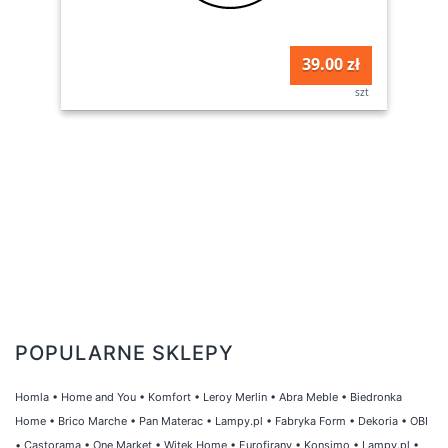
39.00 zł
szt
POPULARNE SKLEPY
Homla
•
Home and You
•
Komfort
•
Leroy Merlin
•
Abra Meble
•
Biedronka
Home
•
Brico Marche
•
Pan Materac
•
Lampy.pl
•
Fabryka Form
•
Dekoria
•
OBI
•
Castorama
•
One Market
•
Witek Home
•
Eurofirany
•
Konsimo
•
Lampy.pl
•