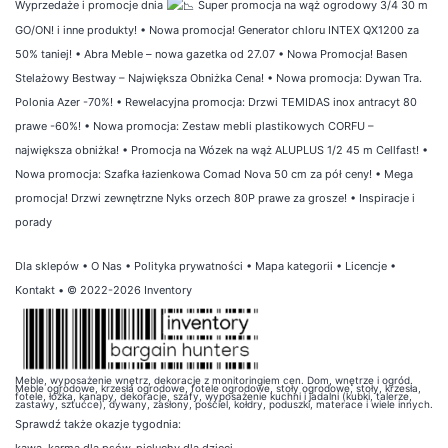
Wyprzedaże i promocje dnia
Super promocja na wąż ogrodowy 3/4 30 m
GO/ON! i inne produkty!
•
Nowa promocja! Generator chloru INTEX QX1200 za
50% taniej!
•
Abra Meble – nowa gazetka od 27.07
•
Nowa Promocja! Basen
Stelażowy Bestway – Największa Obniżka Cena!
•
Nowa promocja: Dywan Tra.
Polonia Azer -70%!
•
Rewelacyjna promocja: Drzwi TEMIDAS inox antracyt 80
prawe -60%!
•
Nowa promocja: Zestaw mebli plastikowych CORFU –
największa obniżka!
•
Promocja na Wózek na wąż ALUPLUS 1/2 45 m Cellfast!
•
Nowa promocja: Szafka łazienkowa Comad Nova 50 cm za pół ceny!
•
Mega
promocja! Drzwi zewnętrzne Nyks orzech 80P prawe za grosze!
•
Inspiracje i
porady
Dla sklepów
•
O Nas
•
Polityka prywatności
•
Mapa kategorii
•
Licencje
•
Kontakt
• © 2022-2026 Inventory
Meble, wyposażenie wnętrz, dekoracje z monitoringiem cen. Dom, wnętrze i ogród.
Meble ogrodowe, krzesła ogrodowe, fotele ogrodowe, stoły ogrodowe, stoły, krzesła,
fotele, łóżka, kanapy, dekoracje, szafy, wyposażenie kuchni i jadalni (kubki, talerze,
zastawy, sztućce), dywany, zasłony, pościel, kołdry, poduszki, materace i wiele innych.
Sprawdź także
okazje tygodnia
: