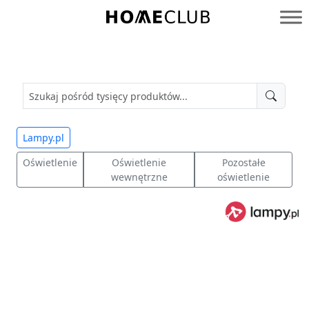
Przejdź
do
Homeclub
treści
Lampy.pl
Oświetlenie
Oświetlenie
Pozostałe
wewnętrzne
oświetlenie