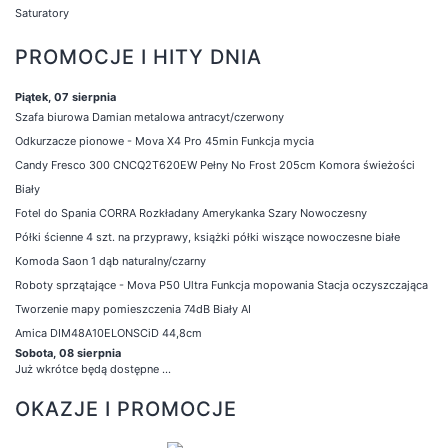
Saturatory
PROMOCJE I HITY DNIA
Piątek, 07 sierpnia
Szafa biurowa Damian metalowa antracyt/czerwony
Odkurzacze pionowe - Mova X4 Pro 45min Funkcja mycia
Candy Fresco 300 CNCQ2T620EW Pełny No Frost 205cm Komora świeżości
Biały
Fotel do Spania CORRA Rozkładany Amerykanka Szary Nowoczesny
Półki ścienne 4 szt. na przyprawy, książki półki wiszące nowoczesne białe
Komoda Saon 1 dąb naturalny/czarny
Roboty sprzątające - Mova P50 Ultra Funkcja mopowania Stacja oczyszczająca
Tworzenie mapy pomieszczenia 74dB Biały AI
Amica DIM48A10ELONSCiD 44,8cm
Sobota, 08 sierpnia
Już wkrótce będą dostępne ...
OKAZJE I PROMOCJE