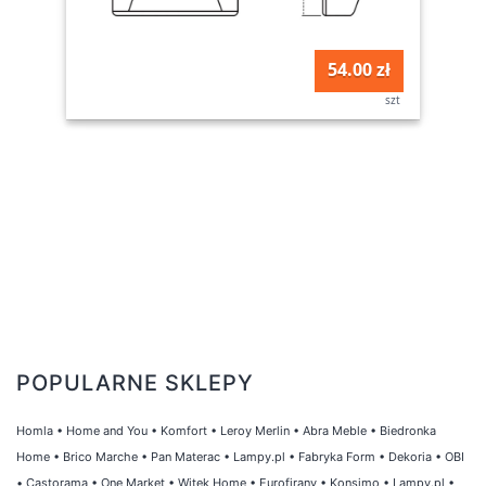
54.00 zł
szt
POPULARNE SKLEPY
Homla
•
Home and You
•
Komfort
•
Leroy Merlin
•
Abra Meble
•
Biedronka
Home
•
Brico Marche
•
Pan Materac
•
Lampy.pl
•
Fabryka Form
•
Dekoria
•
OBI
•
Castorama
•
One Market
•
Witek Home
•
Eurofirany
•
Konsimo
•
Lampy.pl
•