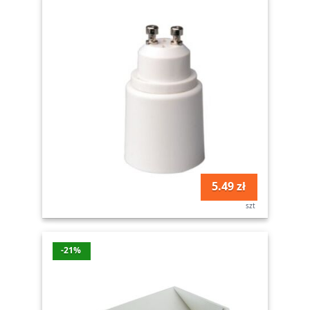
5.49 zł
szt
-21%