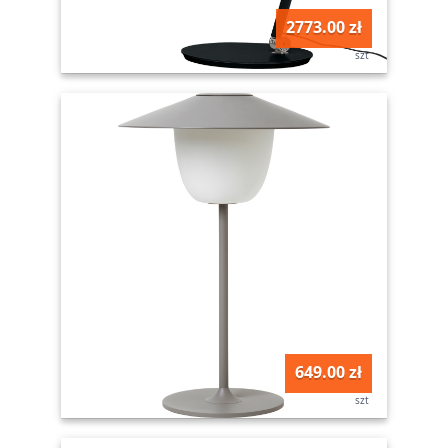
2773.00 zł
szt
649.00 zł
szt