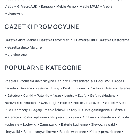
Visby
•
RTVEuroAGD
•
Ragaba
•
Meble Pumo
•
Meble MWM
•
Meble
Makarowski
GAZETKI PROMOCYJNE
Gazetka Abra Meble
•
Gazetka Leroy Merlin
•
Gazetka OBI
•
Gazetka Castorama
•
Gazetka Brico Marche
Moje ulubione
POPULARNE KATEGORIE
Pościel
•
Poduszki dekoracyjne
•
Kołdry
•
Prześcieradła
•
Poduszki
•
Koce i
narzuty
•
Dywany
•
Zasłony i firany
•
Kubki i filiżanki
•
Zastawa stołowa i talerze
•
Sztućce
•
Garnki
•
Patelnie
•
Noże
•
Lustra
•
Szafy
•
Sofy rozkładane
•
Narożniki rozkładane
•
Szezlongi
•
Fotele
•
Fotele z masażem
•
Stoliki
•
Meble
RTV
•
Komody
•
Regały i meblościanki
•
Stoły
•
Biurka gamingowe
•
Łóżka
•
Materace
•
Łóżka piętrowe
•
Ekspresy do kawy
•
Air fryery
•
Blendery
•
Roboty
kuchenne
•
Lodówki
•
Zamrażarki
•
Baterie kuchenne
•
Zlewozmywaki
•
Umywalki
•
Baterie umywalkowe
•
Baterie wannowe
•
Kabiny prysznicowe
•