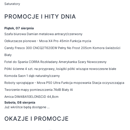
Saturatory
PROMOCJE I HITY DNIA
Piątek, 07 sierpnia
Szafa biurowa Damian metalowa antracyt/czerwony
Odkurzacze pionowe - Mova X4 Pro 45min Funkcja mycia
Candy Fresco 300 CNCQ2T620EW Pełny No Frost 205cm Komora świeżości
Biały
Fotel do Spania CORRA Rozkładany Amerykanka Szary Nowoczesny
Półki ścienne 4 szt. na przyprawy, książki półki wiszące nowoczesne białe
Komoda Saon 1 dąb naturalny/czarny
Roboty sprzątające - Mova P50 Ultra Funkcja mopowania Stacja oczyszczająca
Tworzenie mapy pomieszczenia 74dB Biały AI
Amica DIM48A10ELONSCiD 44,8cm
Sobota, 08 sierpnia
Już wkrótce będą dostępne ...
OKAZJE I PROMOCJE