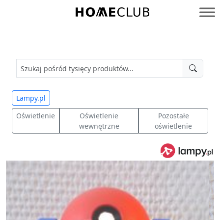
Przejdź
do
Homeclub
treści
Lampy.pl
Oświetlenie
Oświetlenie
Pozostałe
wewnętrzne
oświetlenie