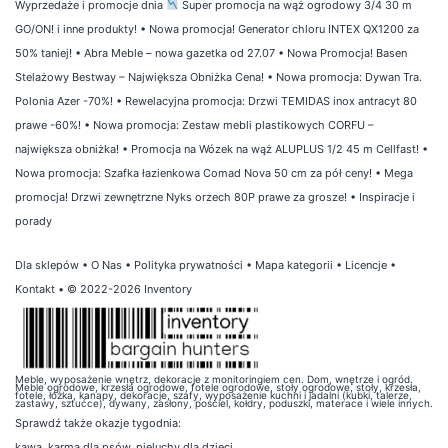
Wyprzedaże i promocje dnia
Super promocja na wąż ogrodowy 3/4 30 m
GO/ON! i inne produkty!
•
Nowa promocja! Generator chloru INTEX QX1200 za
50% taniej!
•
Abra Meble – nowa gazetka od 27.07
•
Nowa Promocja! Basen
Stelażowy Bestway – Największa Obniżka Cena!
•
Nowa promocja: Dywan Tra.
Polonia Azer -70%!
•
Rewelacyjna promocja: Drzwi TEMIDAS inox antracyt 80
prawe -60%!
•
Nowa promocja: Zestaw mebli plastikowych CORFU –
największa obniżka!
•
Promocja na Wózek na wąż ALUPLUS 1/2 45 m Cellfast!
•
Nowa promocja: Szafka łazienkowa Comad Nova 50 cm za pół ceny!
•
Mega
promocja! Drzwi zewnętrzne Nyks orzech 80P prawe za grosze!
•
Inspiracje i
porady
Dla sklepów
•
O Nas
•
Polityka prywatności
•
Mapa kategorii
•
Licencje
•
Kontakt
• © 2022-2026 Inventory
Meble, wyposażenie wnętrz, dekoracje z monitoringiem cen. Dom, wnętrze i ogród.
Meble ogrodowe, krzesła ogrodowe, fotele ogrodowe, stoły ogrodowe, stoły, krzesła,
fotele, łóżka, kanapy, dekoracje, szafy, wyposażenie kuchni i jadalni (kubki, talerze,
zastawy, sztućce), dywany, zasłony, pościel, kołdry, poduszki, materace i wiele innych.
Sprawdź także
okazje tygodnia
:
kawa
,
karma dla psów
,
pieluchy dla dzieci