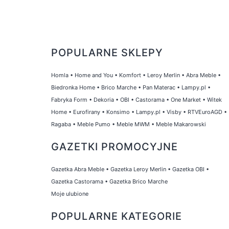
POPULARNE SKLEPY
Homla
•
Home and You
•
Komfort
•
Leroy Merlin
•
Abra Meble
•
Biedronka Home
•
Brico Marche
•
Pan Materac
•
Lampy.pl
•
Fabryka Form
•
Dekoria
•
OBI
•
Castorama
•
One Market
•
Witek
Home
•
Eurofirany
•
Konsimo
•
Lampy.pl
•
Visby
•
RTVEuroAGD
•
Ragaba
•
Meble Pumo
•
Meble MWM
•
Meble Makarowski
GAZETKI PROMOCYJNE
Gazetka Abra Meble
•
Gazetka Leroy Merlin
•
Gazetka OBI
•
Gazetka Castorama
•
Gazetka Brico Marche
Moje ulubione
POPULARNE KATEGORIE