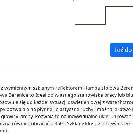
Idź do
 z wymiennym szklanym reflektorem - lampa stołowa Beren
wa Berenice to Ideal do własnego stanowiska pracy lub biu
tosowuje się do każdej sytuacji oświetleniowej z wszechstron
 pozwalają na płynne i elastyczne ruchy i można je łatw
głowicy lampy. Pozwala to na indywidualne ukierunkowani
ożna również obracać o 360°. Szklany klosz z odbłyśnikie
ignu.