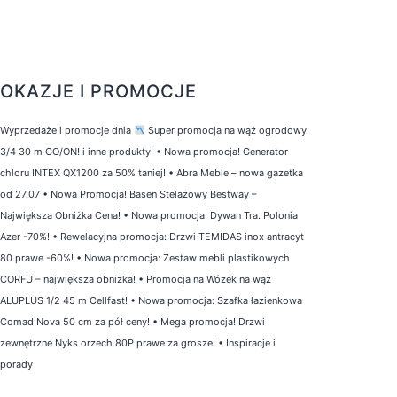
OKAZJE I PROMOCJE
Wyprzedaże i promocje dnia
Super promocja na wąż ogrodowy
3/4 30 m GO/ON! i inne produkty!
•
Nowa promocja! Generator
chloru INTEX QX1200 za 50% taniej!
•
Abra Meble – nowa gazetka
od 27.07
•
Nowa Promocja! Basen Stelażowy Bestway –
Największa Obniżka Cena!
•
Nowa promocja: Dywan Tra. Polonia
Azer -70%!
•
Rewelacyjna promocja: Drzwi TEMIDAS inox antracyt
80 prawe -60%!
•
Nowa promocja: Zestaw mebli plastikowych
CORFU – największa obniżka!
•
Promocja na Wózek na wąż
ALUPLUS 1/2 45 m Cellfast!
•
Nowa promocja: Szafka łazienkowa
Comad Nova 50 cm za pół ceny!
•
Mega promocja! Drzwi
zewnętrzne Nyks orzech 80P prawe za grosze!
•
Inspiracje i
porady