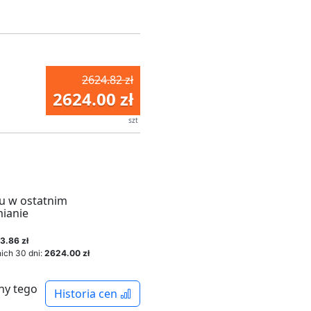
2624.82 zł
2624.00 zł
szt
u w ostatnim
mianie
3.86 zł
ich 30 dni:
2624.00 zł
ny tego
Historia cen