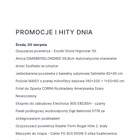
PROMOCJE I HITY DNIA
Środa, 05 sierpnia
Osuszacze powietrza - EcoAir Droid Higrostat 10l
Amica DIM68B10ELONSWiD 59,8cm Automatyczne otwieranie
drzwi Szuflada na sztućce
Jednobarwna poszewka z bawełny satynowej Satinette 40x40 cm
Pościel MAISY z pranej mikrofibry beżowa 140x200 + 1*50x60 cm
Fotel do Spania CORRA Rozkładany Amerykanka Szary
Nowoczesny
Ekspres do zabudowy Electrolux 900 EBC85H - czarny
Panel podłogowy wodoodporny Dąb Belmond 077R ze
zintegrowanym podkładem
Oczyszczacz powietrza Stadler Form Roger little 2, biały
Maszynki do mięsa - Catler FG 403 600W 3 sitka Szatkownica