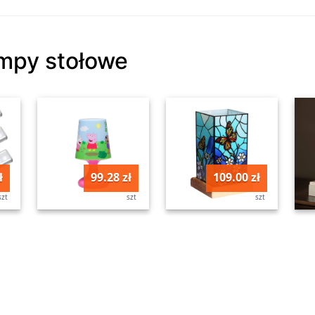
ampy stołowe
ł
99.28 zł
109.00 zł
szt
szt
szt