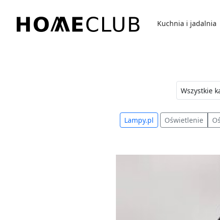
Przejdź
do
Kuchnia i jadalnia
treści
Homeclub
Lampy.pl
Oświetlenie
Oś