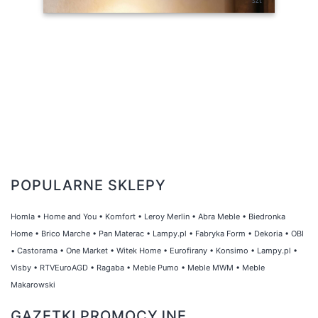
POPULARNE SKLEPY
Homla
•
Home and You
•
Komfort
•
Leroy Merlin
•
Abra Meble
•
Biedronka
Home
•
Brico Marche
•
Pan Materac
•
Lampy.pl
•
Fabryka Form
•
Dekoria
•
OBI
•
Castorama
•
One Market
•
Witek Home
•
Eurofirany
•
Konsimo
•
Lampy.pl
•
Visby
•
RTVEuroAGD
•
Ragaba
•
Meble Pumo
•
Meble MWM
•
Meble
Makarowski
GAZETKI PROMOCYJNE