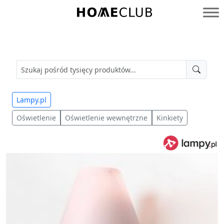
Przejdź
do
Homeclub
treści
Lampy.pl
Oświetlenie
Oświetlenie wewnętrzne
Kinkiety