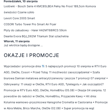
Poniedziałek, 10 sierpnia
Lodówki - Bosch Serie 4 KMC85LBEA Pełny No Frost 189,5cm Komora
świeżości Czarne szkło
Levoit Core 200S Smart
COSORI Turbo Tower Pro Smart Air Fryer
Płyty do zabudowy - Haier HA2MT68IRCS 59cm
Deante Evora BQJ_D62M Titanium Stal szlachetna
Wtorek, 11 sierpnia
Już wkrótce będą dostępne ...
OKAZJE I PROMOCJE
Wyprzedaże i promocje dnia
5 najlepszych promocji 10 sierpnia w RTV Euro
AGD, OleOle, Cosori
•
Przed Tobą: 11 możliwości zaoszczędzenia!
•
Szafa
biurowa Damian metalowa antracyt/czerwony i jeszcze 7 promocji 07 sierpnia!
•
Odkrywamy: 11 okazji w OleOle, RTV Euro AGD, Tyletegotu
•
Jak oszczędzić?
Promocje w RTV Euro AGD, OleOle, Home&You (05.08)
•
Okazje 04 sierpnia. 12
powodów do radości w OleOle, Home&You, Przyjaciele Kawy
•
Hit dnia:
Kolumna wannowo-prysznicowa Hansgrohe Crometta w Castorama
•
Promocje
w Abra Meble, Brico Marche, OleOle (02.08)
•
Super promocja na wąż