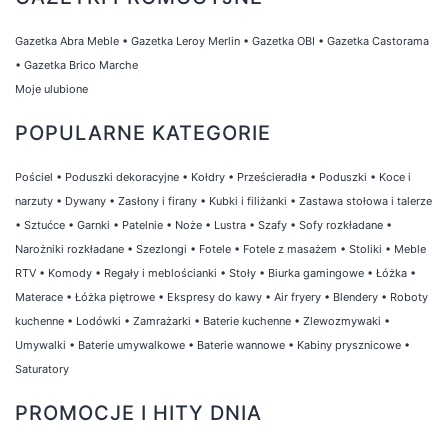
Gazetka Abra Meble
•
Gazetka Leroy Merlin
•
Gazetka OBI
•
Gazetka Castorama
•
Gazetka Brico Marche
Moje ulubione
POPULARNE KATEGORIE
Pościel
•
Poduszki dekoracyjne
•
Kołdry
•
Prześcieradła
•
Poduszki
•
Koce i
narzuty
•
Dywany
•
Zasłony i firany
•
Kubki i filiżanki
•
Zastawa stołowa i talerze
•
Sztućce
•
Garnki
•
Patelnie
•
Noże
•
Lustra
•
Szafy
•
Sofy rozkładane
•
Narożniki rozkładane
•
Szezlongi
•
Fotele
•
Fotele z masażem
•
Stoliki
•
Meble
RTV
•
Komody
•
Regały i meblościanki
•
Stoły
•
Biurka gamingowe
•
Łóżka
•
Materace
•
Łóżka piętrowe
•
Ekspresy do kawy
•
Air fryery
•
Blendery
•
Roboty
kuchenne
•
Lodówki
•
Zamrażarki
•
Baterie kuchenne
•
Zlewozmywaki
•
Umywalki
•
Baterie umywalkowe
•
Baterie wannowe
•
Kabiny prysznicowe
•
Saturatory
PROMOCJE I HITY DNIA