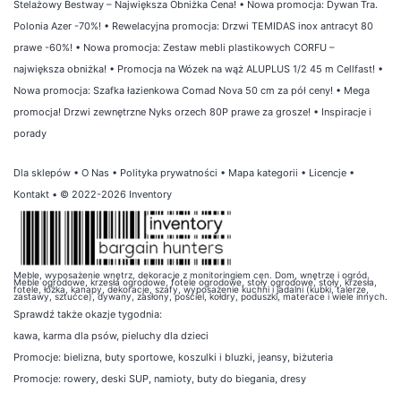
Stelażowy Bestway – Największa Obniżka Cena!
•
Nowa promocja: Dywan Tra.
Polonia Azer -70%!
•
Rewelacyjna promocja: Drzwi TEMIDAS inox antracyt 80
prawe -60%!
•
Nowa promocja: Zestaw mebli plastikowych CORFU –
największa obniżka!
•
Promocja na Wózek na wąż ALUPLUS 1/2 45 m Cellfast!
•
Nowa promocja: Szafka łazienkowa Comad Nova 50 cm za pół ceny!
•
Mega
promocja! Drzwi zewnętrzne Nyks orzech 80P prawe za grosze!
•
Inspiracje i
porady
Dla sklepów
•
O Nas
•
Polityka prywatności
•
Mapa kategorii
•
Licencje
•
Kontakt
• © 2022-2026 Inventory
Meble, wyposażenie wnętrz, dekoracje z monitoringiem cen. Dom, wnętrze i ogród.
Meble ogrodowe, krzesła ogrodowe, fotele ogrodowe, stoły ogrodowe, stoły, krzesła,
fotele, łóżka, kanapy, dekoracje, szafy, wyposażenie kuchni i jadalni (kubki, talerze,
zastawy, sztućce), dywany, zasłony, pościel, kołdry, poduszki, materace i wiele innych.
Sprawdź także
okazje tygodnia
:
kawa
,
karma dla psów
,
pieluchy dla dzieci
Promocje:
bielizna
,
buty sportowe
,
koszulki i bluzki
,
jeansy
,
biżuteria
Promocje:
rowery
,
deski SUP
,
namioty
,
buty do biegania
,
dresy