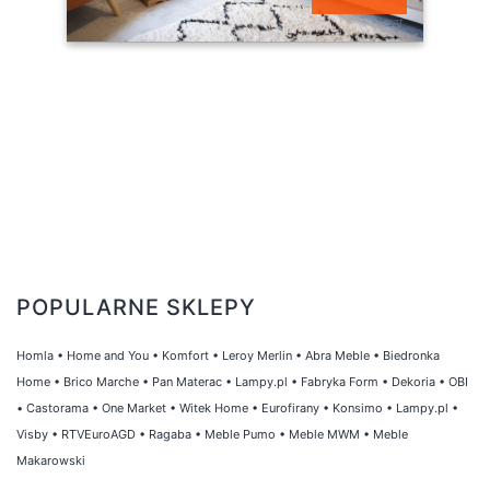
szt
POPULARNE SKLEPY
Homla
•
Home and You
•
Komfort
•
Leroy Merlin
•
Abra Meble
•
Biedronka
Home
•
Brico Marche
•
Pan Materac
•
Lampy.pl
•
Fabryka Form
•
Dekoria
•
OBI
•
Castorama
•
One Market
•
Witek Home
•
Eurofirany
•
Konsimo
•
Lampy.pl
•
Visby
•
RTVEuroAGD
•
Ragaba
•
Meble Pumo
•
Meble MWM
•
Meble
Makarowski