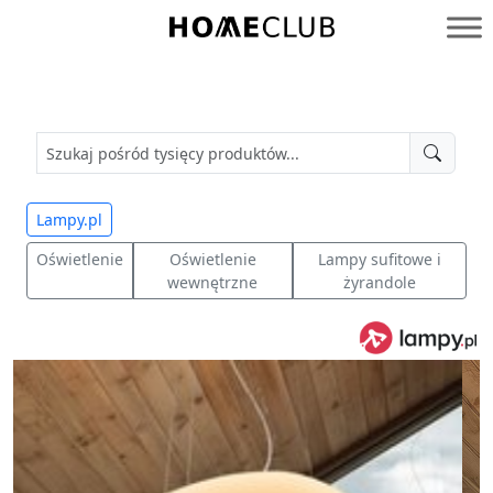
Przejdź
do
Homeclub
treści
Lampy.pl
Oświetlenie
Oświetlenie
Lampy sufitowe i
wewnętrzne
żyrandole