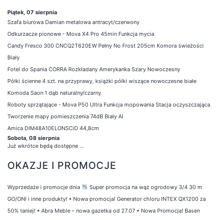
Piątek, 07 sierpnia
Szafa biurowa Damian metalowa antracyt/czerwony
Odkurzacze pionowe - Mova X4 Pro 45min Funkcja mycia
Candy Fresco 300 CNCQ2T620EW Pełny No Frost 205cm Komora świeżości
Biały
Fotel do Spania CORRA Rozkładany Amerykanka Szary Nowoczesny
Półki ścienne 4 szt. na przyprawy, książki półki wiszące nowoczesne białe
Komoda Saon 1 dąb naturalny/czarny
Roboty sprzątające - Mova P50 Ultra Funkcja mopowania Stacja oczyszczająca
Tworzenie mapy pomieszczenia 74dB Biały AI
Amica DIM48A10ELONSCiD 44,8cm
Sobota, 08 sierpnia
Już wkrótce będą dostępne ...
OKAZJE I PROMOCJE
Wyprzedaże i promocje dnia
Super promocja na wąż ogrodowy 3/4 30 m
GO/ON! i inne produkty!
•
Nowa promocja! Generator chloru INTEX QX1200 za
50% taniej!
•
Abra Meble – nowa gazetka od 27.07
•
Nowa Promocja! Basen