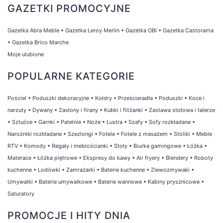
GAZETKI PROMOCYJNE
Gazetka Abra Meble
•
Gazetka Leroy Merlin
•
Gazetka OBI
•
Gazetka Castorama
•
Gazetka Brico Marche
Moje ulubione
POPULARNE KATEGORIE
Pościel
•
Poduszki dekoracyjne
•
Kołdry
•
Prześcieradła
•
Poduszki
•
Koce i
narzuty
•
Dywany
•
Zasłony i firany
•
Kubki i filiżanki
•
Zastawa stołowa i talerze
•
Sztućce
•
Garnki
•
Patelnie
•
Noże
•
Lustra
•
Szafy
•
Sofy rozkładane
•
Narożniki rozkładane
•
Szezlongi
•
Fotele
•
Fotele z masażem
•
Stoliki
•
Meble
RTV
•
Komody
•
Regały i meblościanki
•
Stoły
•
Biurka gamingowe
•
Łóżka
•
Materace
•
Łóżka piętrowe
•
Ekspresy do kawy
•
Air fryery
•
Blendery
•
Roboty
kuchenne
•
Lodówki
•
Zamrażarki
•
Baterie kuchenne
•
Zlewozmywaki
•
Umywalki
•
Baterie umywalkowe
•
Baterie wannowe
•
Kabiny prysznicowe
•
Saturatory
PROMOCJE I HITY DNIA