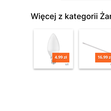
Więcej z kategorii Ża
4.99 zł
16.99 z
szt