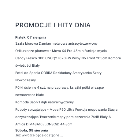
PROMOCJE I HITY DNIA
Piątek, 07 sierpnia
Szafa biurowa Damian metalowa antracyt/czerwony
Odkurzacze pionowe - Mova X4 Pro 45min Funkcja mycia
Candy Fresco 300 CNCQ2T620EW Pełny No Frost 205cm Komora
świeżości Biały
Fotel do Spania CORRA Rozkładany Amerykanka Szary
Nowoczesny
Półki ścienne 4 szt. na przyprawy, książki półki wiszące
nowoczesne białe
Komoda Saon 1 dąb naturalny/czarny
Roboty sprzątające - Mova P50 Ultra Funkcja mopowania Stacja
oczyszczająca Tworzenie mapy pomieszczenia 74dB Biały AI
Amica DIM48A10ELONSCiD 44,8cm
Sobota, 08 sierpnia
Już wkrótce będą dostępne ...