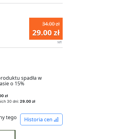
34.00 zł
29.00 zł
szt
produktu spadła w
asie o 15%
00 zł
ich 30 dni:
29.00 zł
ny tego
Historia cen