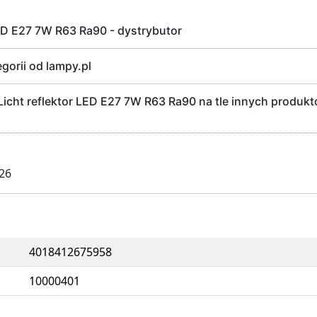
LED E27 7W R63 Ra90 - dystrybutor
egorii od lampy.pl
icht reflektor LED E27 7W R63 Ra90 na tle innych produktó
026
4018412675958
10000401