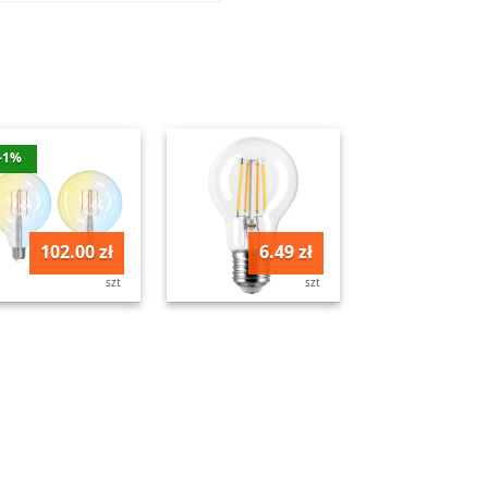
-1%
102.00 zł
6.49 zł
szt
szt