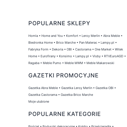
POPULARNE SKLEPY
Homla
•
Home and You
•
Komfort
•
Leroy Merlin
•
Abra Meble
•
Biedronka Home
•
Brico Marche
•
Pan Materac
•
Lampy.pl
•
Fabryka Form
•
Dekoria
•
OBI
•
Castorama
•
One Market
•
Witek
Home
•
Eurofirany
•
Konsimo
•
Lampy.pl
•
Visby
•
RTVEuroAGD
•
Ragaba
•
Meble Pumo
•
Meble MWM
•
Meble Makarowski
GAZETKI PROMOCYJNE
Gazetka Abra Meble
•
Gazetka Leroy Merlin
•
Gazetka OBI
•
Gazetka Castorama
•
Gazetka Brico Marche
Moje ulubione
POPULARNE KATEGORIE
Pościel
•
Poduszki dekoracyjne
•
Kołdry
•
Prześcieradła
•