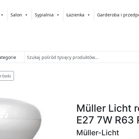
Salon
Sypialnia
Łazienka
Garderoba i przedp
rówki
Müller Licht 
E27 7W R63 
Müller-Licht