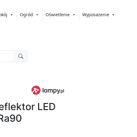
okój
Ogród
Oświetlenie
Wyposażenie
reflektor LED
Ra90