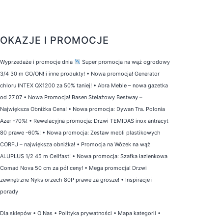
OKAZJE I PROMOCJE
Wyprzedaże i promocje dnia
Super promocja na wąż ogrodowy
3/4 30 m GO/ON! i inne produkty!
•
Nowa promocja! Generator
chloru INTEX QX1200 za 50% taniej!
•
Abra Meble – nowa gazetka
od 27.07
•
Nowa Promocja! Basen Stelażowy Bestway –
Największa Obniżka Cena!
•
Nowa promocja: Dywan Tra. Polonia
Azer -70%!
•
Rewelacyjna promocja: Drzwi TEMIDAS inox antracyt
80 prawe -60%!
•
Nowa promocja: Zestaw mebli plastikowych
CORFU – największa obniżka!
•
Promocja na Wózek na wąż
ALUPLUS 1/2 45 m Cellfast!
•
Nowa promocja: Szafka łazienkowa
Comad Nova 50 cm za pół ceny!
•
Mega promocja! Drzwi
zewnętrzne Nyks orzech 80P prawe za grosze!
•
Inspiracje i
porady
Dla sklepów
•
O Nas
•
Polityka prywatności
•
Mapa kategorii
•