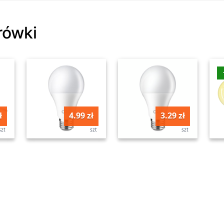
rówki
ł
4.99 zł
3.29 zł
szt
szt
szt