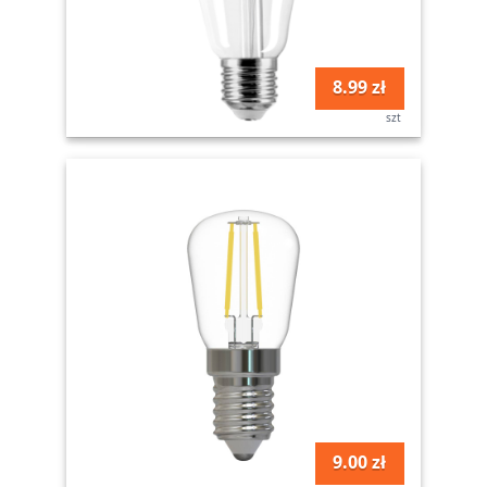
8.99 zł
szt
9.00 zł