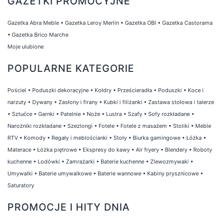
GAZETKI PROMOCYJNE
Gazetka Abra Meble
•
Gazetka Leroy Merlin
•
Gazetka OBI
•
Gazetka Castorama
•
Gazetka Brico Marche
Moje ulubione
POPULARNE KATEGORIE
Pościel
•
Poduszki dekoracyjne
•
Kołdry
•
Prześcieradła
•
Poduszki
•
Koce i
narzuty
•
Dywany
•
Zasłony i firany
•
Kubki i filiżanki
•
Zastawa stołowa i talerze
•
Sztućce
•
Garnki
•
Patelnie
•
Noże
•
Lustra
•
Szafy
•
Sofy rozkładane
•
Narożniki rozkładane
•
Szezlongi
•
Fotele
•
Fotele z masażem
•
Stoliki
•
Meble
RTV
•
Komody
•
Regały i meblościanki
•
Stoły
•
Biurka gamingowe
•
Łóżka
•
Materace
•
Łóżka piętrowe
•
Ekspresy do kawy
•
Air fryery
•
Blendery
•
Roboty
kuchenne
•
Lodówki
•
Zamrażarki
•
Baterie kuchenne
•
Zlewozmywaki
•
Umywalki
•
Baterie umywalkowe
•
Baterie wannowe
•
Kabiny prysznicowe
•
Saturatory
PROMOCJE I HITY DNIA