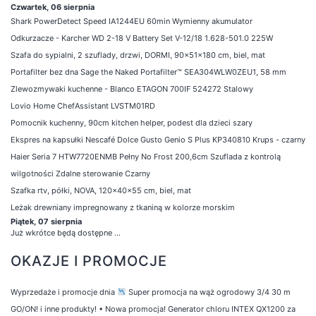
Czwartek, 06 sierpnia
Shark PowerDetect Speed IA1244EU 60min Wymienny akumulator
Odkurzacze - Karcher WD 2-18 V Battery Set V-12/18 1.628-501.0 225W
Szafa do sypialni, 2 szuflady, drzwi, DORMI, 90x51x180 cm, biel, mat
Portafilter bez dna Sage the Naked Portafilter™ SEA304WLW0ZEU1, 58 mm
Zlewozmywaki kuchenne - Blanco ETAGON 700IF 524272 Stalowy
Lovio Home ChefAssistant LVSTM01RD
Pomocnik kuchenny, 90cm kitchen helper, podest dla dzieci szary
Ekspres na kapsułki Nescafé Dolce Gusto Genio S Plus KP340810 Krups - czarny
Haier Seria 7 HTW7720ENMB Pełny No Frost 200,6cm Szuflada z kontrolą
wilgotności Zdalne sterowanie Czarny
Szafka rtv, półki, NOVA, 120x40x55 cm, biel, mat
Leżak drewniany impregnowany z tkaniną w kolorze morskim
Piątek, 07 sierpnia
Już wkrótce będą dostępne ...
OKAZJE I PROMOCJE
Wyprzedaże i promocje dnia
Super promocja na wąż ogrodowy 3/4 30 m
GO/ON! i inne produkty!
•
Nowa promocja! Generator chloru INTEX QX1200 za