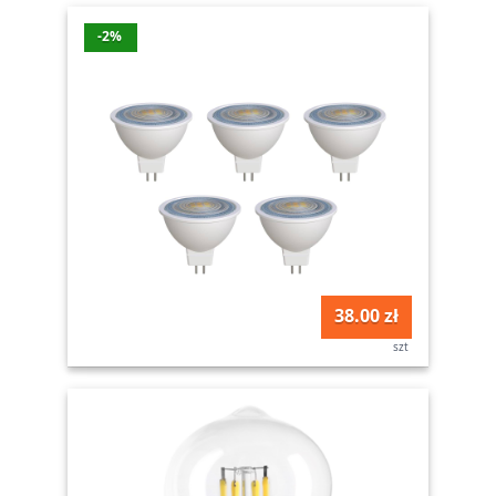
-2%
38.00 zł
szt