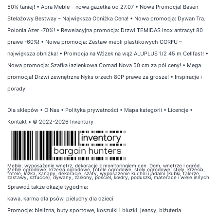
50% taniej!
•
Abra Meble – nowa gazetka od 27.07
•
Nowa Promocja! Basen
Stelażowy Bestway – Największa Obniżka Cena!
•
Nowa promocja: Dywan Tra.
Polonia Azer -70%!
•
Rewelacyjna promocja: Drzwi TEMIDAS inox antracyt 80
prawe -60%!
•
Nowa promocja: Zestaw mebli plastikowych CORFU –
największa obniżka!
•
Promocja na Wózek na wąż ALUPLUS 1/2 45 m Cellfast!
•
Nowa promocja: Szafka łazienkowa Comad Nova 50 cm za pół ceny!
•
Mega
promocja! Drzwi zewnętrzne Nyks orzech 80P prawe za grosze!
•
Inspiracje i
porady
Dla sklepów
•
O Nas
•
Polityka prywatności
•
Mapa kategorii
•
Licencje
•
Kontakt
• © 2022-2026 Inventory
Meble, wyposażenie wnętrz, dekoracje z monitoringiem cen. Dom, wnętrze i ogród.
Meble ogrodowe, krzesła ogrodowe, fotele ogrodowe, stoły ogrodowe, stoły, krzesła,
fotele, łóżka, kanapy, dekoracje, szafy, wyposażenie kuchni i jadalni (kubki, talerze,
zastawy, sztućce), dywany, zasłony, pościel, kołdry, poduszki, materace i wiele innych.
Sprawdź także
okazje tygodnia
:
kawa
,
karma dla psów
,
pieluchy dla dzieci
Promocje:
bielizna
,
buty sportowe
,
koszulki i bluzki
,
jeansy
,
biżuteria