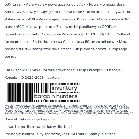
50% taniej!
•
Abra Meble – nowa gazetka od 27.07
•
Nowa Promocja! Basen
Stelażowy Bestway – Największa Obniżka Cena!
•
Nowa promocja: Dywan Tra.
Polonia Azer -70%!
•
Rewelacyjna promocja: Drzwi TEMIDAS inox antracyt 80
prawe -60%!
•
Nowa promocja: Zestaw mebli plastikowych CORFU –
największa obniżka!
•
Promocja na Wózek na wąż ALUPLUS 1/2 45 m Cellfast!
•
Nowa promocja: Szafka łazienkowa Comad Nova 50 cm za pół ceny!
•
Mega
promocja! Drzwi zewnętrzne Nyks orzech 80P prawe za grosze!
•
Inspiracje i
porady
Dla sklepów
•
O Nas
•
Polityka prywatności
•
Mapa kategorii
•
Licencje
•
Kontakt
• © 2022-2026 Inventory
Meble, wyposażenie wnętrz, dekoracje z monitoringiem cen. Dom, wnętrze i ogród.
Meble ogrodowe, krzesła ogrodowe, fotele ogrodowe, stoły ogrodowe, stoły, krzesła,
fotele, łóżka, kanapy, dekoracje, szafy, wyposażenie kuchni i jadalni (kubki, talerze,
zastawy, sztućce), dywany, zasłony, pościel, kołdry, poduszki, materace i wiele innych.
Sprawdź także
okazje tygodnia
:
kawa
,
karma dla psów
,
pieluchy dla dzieci
Promocje:
bielizna
,
buty sportowe
,
koszulki i bluzki
,
jeansy
,
biżuteria