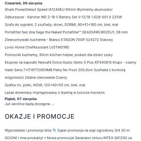
Czwartek, 06 sierpnia
Shark PowerDetect Speed IA1244EU 60min Wymienny akumulator
Odkurzacze - Karcher WD 2-18 V Battery Set V-12/18 1.628-501.0 225W
Szafa do sypialni, 2 szuflady, drzwi, DORMI, 90x51x180 cm, biel, mat
Portafilter bez dna Sage the Naked Portafilter™ SEA304WLW0ZEU1, 58 mm
Zlewozmywaki kuchenne - Blanco ETAGON 700IF 524272 Stalowy
Lovio Home ChefAssistant LVSTM01RD
Pomocnik kuchenny, 90cm kitchen helper, podest dla dzieci szary
Ekspres na kapsułki Nescafé Dolce Gusto Genio S Plus KP340810 Krups - czarny
Haier Seria 7 HTW7720ENMB Pełny No Frost 200,6cm Szuflada z kontrolą
wilgotności Zdalne sterowanie Czarny
Szafka rtv, półki, NOVA, 120x40x55 cm, biel, mat
Leżak drewniany impregnowany z tkaniną w kolorze morskim
Piątek, 07 sierpnia
Już wkrótce będą dostępne ...
OKAZJE I PROMOCJE
Wyprzedaże i promocje dnia
Super promocja na wąż ogrodowy 3/4 30 m
GO/ON! i inne produkty!
•
Nowa promocja! Generator chloru INTEX QX1200 za