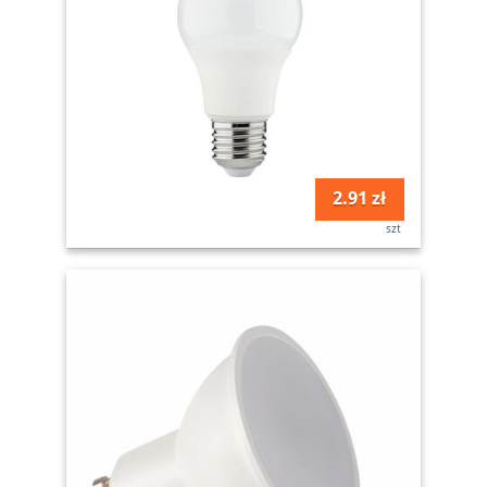
2.91 zł
szt