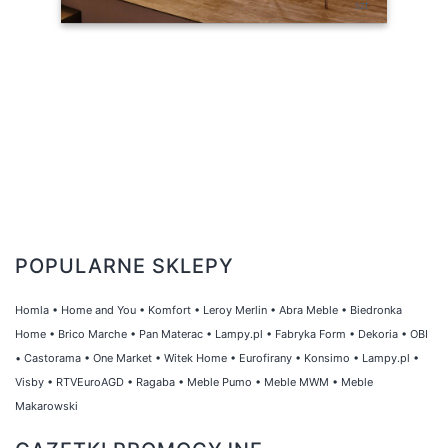
szt
POPULARNE SKLEPY
Homla
•
Home and You
•
Komfort
•
Leroy Merlin
•
Abra Meble
•
Biedronka
Home
•
Brico Marche
•
Pan Materac
•
Lampy.pl
•
Fabryka Form
•
Dekoria
•
OBI
•
Castorama
•
One Market
•
Witek Home
•
Eurofirany
•
Konsimo
•
Lampy.pl
•
Visby
•
RTVEuroAGD
•
Ragaba
•
Meble Pumo
•
Meble MWM
•
Meble
Makarowski