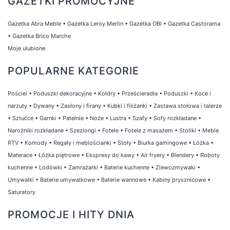
GAZETKI PROMOCYJNE
Gazetka Abra Meble
•
Gazetka Leroy Merlin
•
Gazetka OBI
•
Gazetka Castorama
•
Gazetka Brico Marche
Moje ulubione
POPULARNE KATEGORIE
Pościel
•
Poduszki dekoracyjne
•
Kołdry
•
Prześcieradła
•
Poduszki
•
Koce i
narzuty
•
Dywany
•
Zasłony i firany
•
Kubki i filiżanki
•
Zastawa stołowa i talerze
•
Sztućce
•
Garnki
•
Patelnie
•
Noże
•
Lustra
•
Szafy
•
Sofy rozkładane
•
Narożniki rozkładane
•
Szezlongi
•
Fotele
•
Fotele z masażem
•
Stoliki
•
Meble
RTV
•
Komody
•
Regały i meblościanki
•
Stoły
•
Biurka gamingowe
•
Łóżka
•
Materace
•
Łóżka piętrowe
•
Ekspresy do kawy
•
Air fryery
•
Blendery
•
Roboty
kuchenne
•
Lodówki
•
Zamrażarki
•
Baterie kuchenne
•
Zlewozmywaki
•
Umywalki
•
Baterie umywalkowe
•
Baterie wannowe
•
Kabiny prysznicowe
•
Saturatory
PROMOCJE I HITY DNIA