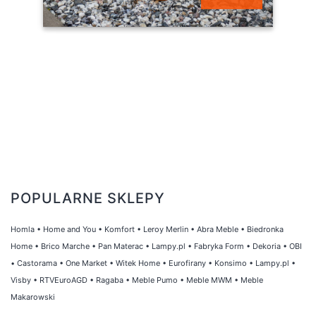
szt
POPULARNE SKLEPY
Homla
•
Home and You
•
Komfort
•
Leroy Merlin
•
Abra Meble
•
Biedronka
Home
•
Brico Marche
•
Pan Materac
•
Lampy.pl
•
Fabryka Form
•
Dekoria
•
OBI
•
Castorama
•
One Market
•
Witek Home
•
Eurofirany
•
Konsimo
•
Lampy.pl
•
Visby
•
RTVEuroAGD
•
Ragaba
•
Meble Pumo
•
Meble MWM
•
Meble
Makarowski