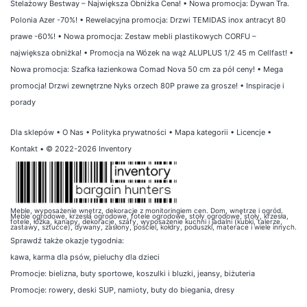
Stelażowy Bestway – Największa Obniżka Cena!
•
Nowa promocja: Dywan Tra.
Polonia Azer -70%!
•
Rewelacyjna promocja: Drzwi TEMIDAS inox antracyt 80
prawe -60%!
•
Nowa promocja: Zestaw mebli plastikowych CORFU –
największa obniżka!
•
Promocja na Wózek na wąż ALUPLUS 1/2 45 m Cellfast!
•
Nowa promocja: Szafka łazienkowa Comad Nova 50 cm za pół ceny!
•
Mega
promocja! Drzwi zewnętrzne Nyks orzech 80P prawe za grosze!
•
Inspiracje i
porady
Dla sklepów
•
O Nas
•
Polityka prywatności
•
Mapa kategorii
•
Licencje
•
Kontakt
• © 2022-2026 Inventory
Meble, wyposażenie wnętrz, dekoracje z monitoringiem cen. Dom, wnętrze i ogród.
Meble ogrodowe, krzesła ogrodowe, fotele ogrodowe, stoły ogrodowe, stoły, krzesła,
fotele, łóżka, kanapy, dekoracje, szafy, wyposażenie kuchni i jadalni (kubki, talerze,
zastawy, sztućce), dywany, zasłony, pościel, kołdry, poduszki, materace i wiele innych.
Sprawdź także
okazje tygodnia
:
kawa
,
karma dla psów
,
pieluchy dla dzieci
Promocje:
bielizna
,
buty sportowe
,
koszulki i bluzki
,
jeansy
,
biżuteria
Promocje:
rowery
,
deski SUP
,
namioty
,
buty do biegania
,
dresy