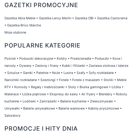
GAZETKI PROMOCYJNE
Gazetka Abra Meble
•
Gazetka Leroy Merlin
•
Gazetka OBI
•
Gazetka Castorama
•
Gazetka Brico Marche
Moje ulubione
POPULARNE KATEGORIE
Pościel
•
Poduszki dekoracyjne
•
Kołdry
•
Prześcieradła
•
Poduszki
•
Koce i
narzuty
•
Dywany
•
Zasłony i firany
•
Kubki i filiżanki
•
Zastawa stołowa i talerze
•
Sztućce
•
Garnki
•
Patelnie
•
Noże
•
Lustra
•
Szafy
•
Sofy rozkładane
•
Narożniki rozkładane
•
Szezlongi
•
Fotele
•
Fotele z masażem
•
Stoliki
•
Meble
RTV
•
Komody
•
Regały i meblościanki
•
Stoły
•
Biurka gamingowe
•
Łóżka
•
Materace
•
Łóżka piętrowe
•
Ekspresy do kawy
•
Air fryery
•
Blendery
•
Roboty
kuchenne
•
Lodówki
•
Zamrażarki
•
Baterie kuchenne
•
Zlewozmywaki
•
Umywalki
•
Baterie umywalkowe
•
Baterie wannowe
•
Kabiny prysznicowe
•
Saturatory
PROMOCJE I HITY DNIA