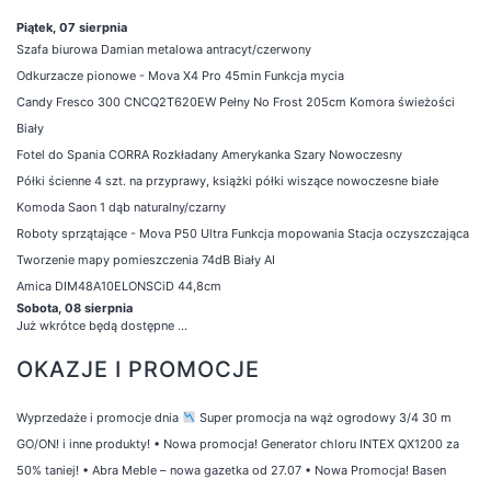
Piątek, 07 sierpnia
Szafa biurowa Damian metalowa antracyt/czerwony
Odkurzacze pionowe - Mova X4 Pro 45min Funkcja mycia
Candy Fresco 300 CNCQ2T620EW Pełny No Frost 205cm Komora świeżości
Biały
Fotel do Spania CORRA Rozkładany Amerykanka Szary Nowoczesny
Półki ścienne 4 szt. na przyprawy, książki półki wiszące nowoczesne białe
Komoda Saon 1 dąb naturalny/czarny
Roboty sprzątające - Mova P50 Ultra Funkcja mopowania Stacja oczyszczająca
Tworzenie mapy pomieszczenia 74dB Biały AI
Amica DIM48A10ELONSCiD 44,8cm
Sobota, 08 sierpnia
Już wkrótce będą dostępne ...
OKAZJE I PROMOCJE
Wyprzedaże i promocje dnia
Super promocja na wąż ogrodowy 3/4 30 m
GO/ON! i inne produkty!
•
Nowa promocja! Generator chloru INTEX QX1200 za
50% taniej!
•
Abra Meble – nowa gazetka od 27.07
•
Nowa Promocja! Basen