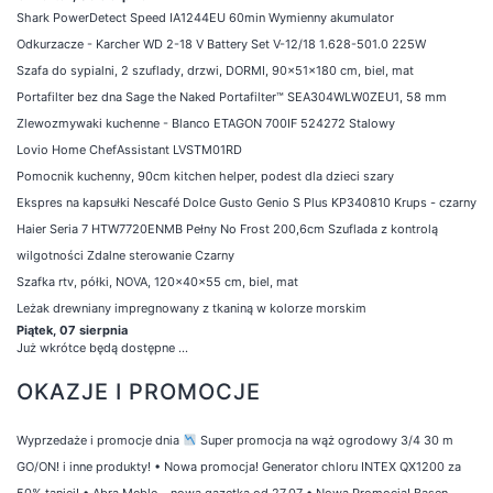
Shark PowerDetect Speed IA1244EU 60min Wymienny akumulator
Odkurzacze - Karcher WD 2-18 V Battery Set V-12/18 1.628-501.0 225W
Szafa do sypialni, 2 szuflady, drzwi, DORMI, 90x51x180 cm, biel, mat
Portafilter bez dna Sage the Naked Portafilter™ SEA304WLW0ZEU1, 58 mm
Zlewozmywaki kuchenne - Blanco ETAGON 700IF 524272 Stalowy
Lovio Home ChefAssistant LVSTM01RD
Pomocnik kuchenny, 90cm kitchen helper, podest dla dzieci szary
Ekspres na kapsułki Nescafé Dolce Gusto Genio S Plus KP340810 Krups - czarny
Haier Seria 7 HTW7720ENMB Pełny No Frost 200,6cm Szuflada z kontrolą
wilgotności Zdalne sterowanie Czarny
Szafka rtv, półki, NOVA, 120x40x55 cm, biel, mat
Leżak drewniany impregnowany z tkaniną w kolorze morskim
Piątek, 07 sierpnia
Już wkrótce będą dostępne ...
OKAZJE I PROMOCJE
Wyprzedaże i promocje dnia
Super promocja na wąż ogrodowy 3/4 30 m
GO/ON! i inne produkty!
•
Nowa promocja! Generator chloru INTEX QX1200 za
50% taniej!
•
Abra Meble – nowa gazetka od 27.07
•
Nowa Promocja! Basen