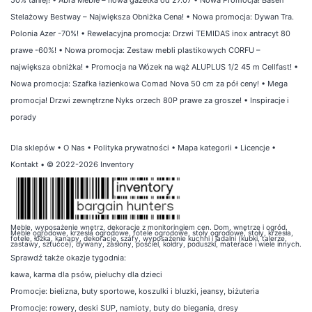
Stelażowy Bestway – Największa Obniżka Cena!
•
Nowa promocja: Dywan Tra.
Polonia Azer -70%!
•
Rewelacyjna promocja: Drzwi TEMIDAS inox antracyt 80
prawe -60%!
•
Nowa promocja: Zestaw mebli plastikowych CORFU –
największa obniżka!
•
Promocja na Wózek na wąż ALUPLUS 1/2 45 m Cellfast!
•
Nowa promocja: Szafka łazienkowa Comad Nova 50 cm za pół ceny!
•
Mega
promocja! Drzwi zewnętrzne Nyks orzech 80P prawe za grosze!
•
Inspiracje i
porady
Dla sklepów
•
O Nas
•
Polityka prywatności
•
Mapa kategorii
•
Licencje
•
Kontakt
• © 2022-2026 Inventory
Meble, wyposażenie wnętrz, dekoracje z monitoringiem cen. Dom, wnętrze i ogród.
Meble ogrodowe, krzesła ogrodowe, fotele ogrodowe, stoły ogrodowe, stoły, krzesła,
fotele, łóżka, kanapy, dekoracje, szafy, wyposażenie kuchni i jadalni (kubki, talerze,
zastawy, sztućce), dywany, zasłony, pościel, kołdry, poduszki, materace i wiele innych.
Sprawdź także
okazje tygodnia
:
kawa
,
karma dla psów
,
pieluchy dla dzieci
Promocje:
bielizna
,
buty sportowe
,
koszulki i bluzki
,
jeansy
,
biżuteria
Promocje:
rowery
,
deski SUP
,
namioty
,
buty do biegania
,
dresy