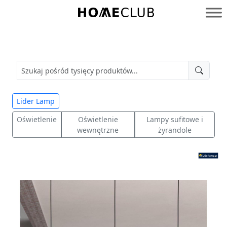
Przejdź
do
Homeclub
treści
Lider Lamp
Oświetlenie
Oświetlenie
Lampy sufitowe i
wewnętrzne
żyrandole