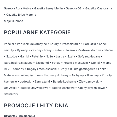
Gazetka Abra Meble
•
Gazetka Leroy Merlin
•
Gazetka OBI
•
Gazetka Castorama
•
Gazetka Brico Marche
Moje ulubione
POPULARNE KATEGORIE
Pościel
•
Poduszki dekoracyjne
•
Kołdry
•
Prześcieradła
•
Poduszki
•
Koce i
narzuty
•
Dywany
•
Zasłony i firany
•
Kubki i filiżanki
•
Zastawa stołowa i talerze
•
Sztućce
•
Garnki
•
Patelnie
•
Noże
•
Lustra
•
Szafy
•
Sofy rozkładane
•
Narożniki rozkładane
•
Szezlongi
•
Fotele
•
Fotele z masażem
•
Stoliki
•
Meble
RTV
•
Komody
•
Regały i meblościanki
•
Stoły
•
Biurka gamingowe
•
Łóżka
•
Materace
•
Łóżka piętrowe
•
Ekspresy do kawy
•
Air fryery
•
Blendery
•
Roboty
kuchenne
•
Lodówki
•
Zamrażarki
•
Baterie kuchenne
•
Zlewozmywaki
•
Umywalki
•
Baterie umywalkowe
•
Baterie wannowe
•
Kabiny prysznicowe
•
Saturatory
PROMOCJE I HITY DNIA
Czwartek, 06 sierpnia