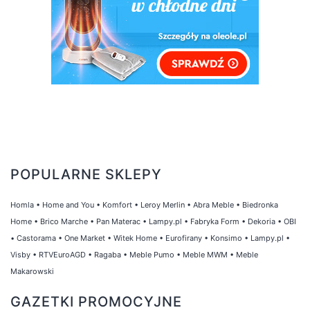
POPULARNE SKLEPY
Homla
•
Home and You
•
Komfort
•
Leroy Merlin
•
Abra Meble
•
Biedronka
Home
•
Brico Marche
•
Pan Materac
•
Lampy.pl
•
Fabryka Form
•
Dekoria
•
OBI
•
Castorama
•
One Market
•
Witek Home
•
Eurofirany
•
Konsimo
•
Lampy.pl
•
Visby
•
RTVEuroAGD
•
Ragaba
•
Meble Pumo
•
Meble MWM
•
Meble
Makarowski
GAZETKI PROMOCYJNE