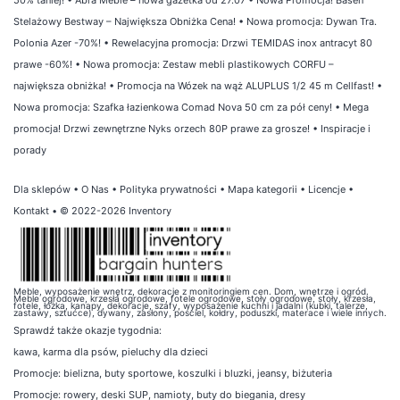
Stelażowy Bestway – Największa Obniżka Cena!
•
Nowa promocja: Dywan Tra.
Polonia Azer -70%!
•
Rewelacyjna promocja: Drzwi TEMIDAS inox antracyt 80
prawe -60%!
•
Nowa promocja: Zestaw mebli plastikowych CORFU –
największa obniżka!
•
Promocja na Wózek na wąż ALUPLUS 1/2 45 m Cellfast!
•
Nowa promocja: Szafka łazienkowa Comad Nova 50 cm za pół ceny!
•
Mega
promocja! Drzwi zewnętrzne Nyks orzech 80P prawe za grosze!
•
Inspiracje i
porady
Dla sklepów
•
O Nas
•
Polityka prywatności
•
Mapa kategorii
•
Licencje
•
Kontakt
• © 2022-2026 Inventory
Meble, wyposażenie wnętrz, dekoracje z monitoringiem cen. Dom, wnętrze i ogród.
Meble ogrodowe, krzesła ogrodowe, fotele ogrodowe, stoły ogrodowe, stoły, krzesła,
fotele, łóżka, kanapy, dekoracje, szafy, wyposażenie kuchni i jadalni (kubki, talerze,
zastawy, sztućce), dywany, zasłony, pościel, kołdry, poduszki, materace i wiele innych.
Sprawdź także
okazje tygodnia
:
kawa
,
karma dla psów
,
pieluchy dla dzieci
Promocje:
bielizna
,
buty sportowe
,
koszulki i bluzki
,
jeansy
,
biżuteria
Promocje:
rowery
,
deski SUP
,
namioty
,
buty do biegania
,
dresy