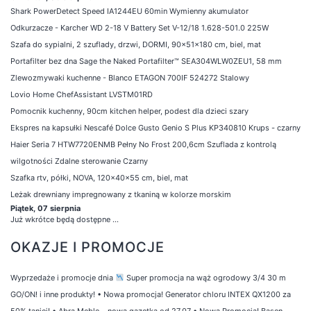
Shark PowerDetect Speed IA1244EU 60min Wymienny akumulator
Odkurzacze - Karcher WD 2-18 V Battery Set V-12/18 1.628-501.0 225W
Szafa do sypialni, 2 szuflady, drzwi, DORMI, 90x51x180 cm, biel, mat
Portafilter bez dna Sage the Naked Portafilter™ SEA304WLW0ZEU1, 58 mm
Zlewozmywaki kuchenne - Blanco ETAGON 700IF 524272 Stalowy
Lovio Home ChefAssistant LVSTM01RD
Pomocnik kuchenny, 90cm kitchen helper, podest dla dzieci szary
Ekspres na kapsułki Nescafé Dolce Gusto Genio S Plus KP340810 Krups - czarny
Haier Seria 7 HTW7720ENMB Pełny No Frost 200,6cm Szuflada z kontrolą
wilgotności Zdalne sterowanie Czarny
Szafka rtv, półki, NOVA, 120x40x55 cm, biel, mat
Leżak drewniany impregnowany z tkaniną w kolorze morskim
Piątek, 07 sierpnia
Już wkrótce będą dostępne ...
OKAZJE I PROMOCJE
Wyprzedaże i promocje dnia
Super promocja na wąż ogrodowy 3/4 30 m
GO/ON! i inne produkty!
•
Nowa promocja! Generator chloru INTEX QX1200 za
50% taniej!
•
Abra Meble – nowa gazetka od 27.07
•
Nowa Promocja! Basen