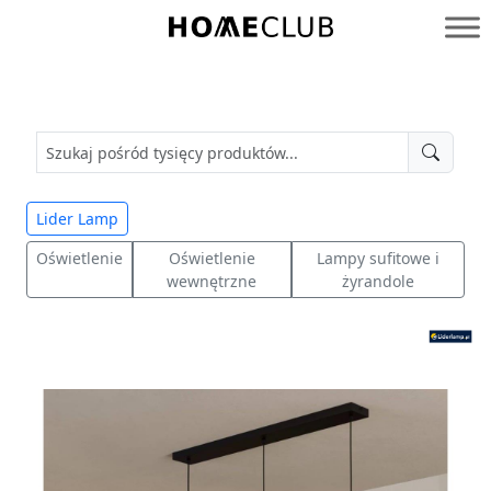
Przejdź
do
Homeclub
treści
Lider Lamp
Oświetlenie
Oświetlenie
Lampy sufitowe i
wewnętrzne
żyrandole