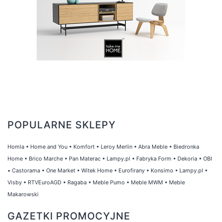
POPULARNE SKLEPY
Homla
•
Home and You
•
Komfort
•
Leroy Merlin
•
Abra Meble
•
Biedronka
Home
•
Brico Marche
•
Pan Materac
•
Lampy.pl
•
Fabryka Form
•
Dekoria
•
OBI
•
Castorama
•
One Market
•
Witek Home
•
Eurofirany
•
Konsimo
•
Lampy.pl
•
Visby
•
RTVEuroAGD
•
Ragaba
•
Meble Pumo
•
Meble MWM
•
Meble
Makarowski
GAZETKI PROMOCYJNE