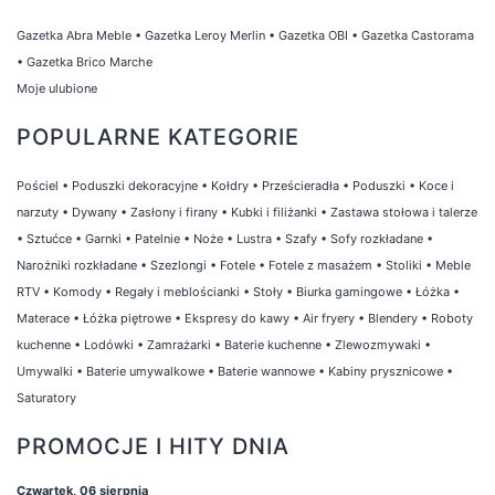
Gazetka Abra Meble
•
Gazetka Leroy Merlin
•
Gazetka OBI
•
Gazetka Castorama
•
Gazetka Brico Marche
Moje ulubione
POPULARNE KATEGORIE
Pościel
•
Poduszki dekoracyjne
•
Kołdry
•
Prześcieradła
•
Poduszki
•
Koce i
narzuty
•
Dywany
•
Zasłony i firany
•
Kubki i filiżanki
•
Zastawa stołowa i talerze
•
Sztućce
•
Garnki
•
Patelnie
•
Noże
•
Lustra
•
Szafy
•
Sofy rozkładane
•
Narożniki rozkładane
•
Szezlongi
•
Fotele
•
Fotele z masażem
•
Stoliki
•
Meble
RTV
•
Komody
•
Regały i meblościanki
•
Stoły
•
Biurka gamingowe
•
Łóżka
•
Materace
•
Łóżka piętrowe
•
Ekspresy do kawy
•
Air fryery
•
Blendery
•
Roboty
kuchenne
•
Lodówki
•
Zamrażarki
•
Baterie kuchenne
•
Zlewozmywaki
•
Umywalki
•
Baterie umywalkowe
•
Baterie wannowe
•
Kabiny prysznicowe
•
Saturatory
PROMOCJE I HITY DNIA
Czwartek, 06 sierpnia