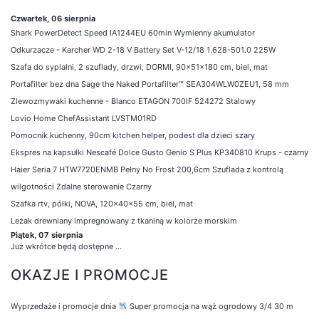
Czwartek, 06 sierpnia
Shark PowerDetect Speed IA1244EU 60min Wymienny akumulator
Odkurzacze - Karcher WD 2-18 V Battery Set V-12/18 1.628-501.0 225W
Szafa do sypialni, 2 szuflady, drzwi, DORMI, 90x51x180 cm, biel, mat
Portafilter bez dna Sage the Naked Portafilter™ SEA304WLW0ZEU1, 58 mm
Zlewozmywaki kuchenne - Blanco ETAGON 700IF 524272 Stalowy
Lovio Home ChefAssistant LVSTM01RD
Pomocnik kuchenny, 90cm kitchen helper, podest dla dzieci szary
Ekspres na kapsułki Nescafé Dolce Gusto Genio S Plus KP340810 Krups - czarny
Haier Seria 7 HTW7720ENMB Pełny No Frost 200,6cm Szuflada z kontrolą
wilgotności Zdalne sterowanie Czarny
Szafka rtv, półki, NOVA, 120x40x55 cm, biel, mat
Leżak drewniany impregnowany z tkaniną w kolorze morskim
Piątek, 07 sierpnia
Już wkrótce będą dostępne ...
OKAZJE I PROMOCJE
Wyprzedaże i promocje dnia
Super promocja na wąż ogrodowy 3/4 30 m