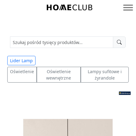
Przejdź
do
Homeclub
treści
Lider Lamp
Oświetlenie
Oświetlenie
Lampy sufitowe i
wewnętrzne
żyrandole