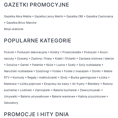
GAZETKI PROMOCYJNE
Gazetka Abra Meble
•
Gazetka Leroy Merlin
•
Gazetka OBI
•
Gazetka Castorama
•
Gazetka Brico Marche
Moje ulubione
POPULARNE KATEGORIE
Pościel
•
Poduszki dekoracyjne
•
Kołdry
•
Prześcieradła
•
Poduszki
•
Koce i
narzuty
•
Dywany
•
Zasłony i firany
•
Kubki i filiżanki
•
Zastawa stołowa i talerze
•
Sztućce
•
Garnki
•
Patelnie
•
Noże
•
Lustra
•
Szafy
•
Sofy rozkładane
•
Narożniki rozkładane
•
Szezlongi
•
Fotele
•
Fotele z masażem
•
Stoliki
•
Meble
RTV
•
Komody
•
Regały i meblościanki
•
Stoły
•
Biurka gamingowe
•
Łóżka
•
Materace
•
Łóżka piętrowe
•
Ekspresy do kawy
•
Air fryery
•
Blendery
•
Roboty
kuchenne
•
Lodówki
•
Zamrażarki
•
Baterie kuchenne
•
Zlewozmywaki
•
Umywalki
•
Baterie umywalkowe
•
Baterie wannowe
•
Kabiny prysznicowe
•
Saturatory
PROMOCJE I HITY DNIA