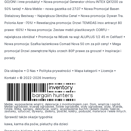
GO/ON! i inne produkty!
•
Nowa promocja! Generator chloru INTEX QX1200 za
50% taniej!
•
Abra Meble – nowa gazetka od 27.07
•
Nowa Promocja! Basen
Stelażowy Bestway – Największa Obniżka Cena!
•
Nowa promocja: Dywan Tra.
Polonia Azer -70%!
•
Rewelacyjna promocja: Drzwi TEMIDAS inox antracyt 80
prawe -60%!
•
Nowa promocja: Zestaw mebli plastikowych CORFU –
największa obniżka!
•
Promocja na Wózek na wąż ALUPLUS 1/2 45 m Cellfast!
•
Nowa promocja: Szafka łazienkowa Comad Nova 50 cm za pół ceny!
•
Mega
promocja! Drzwi zewnętrzne Nyks orzech 80P prawe za grosze!
•
Inspiracje i
porady
Dla sklepów
•
O Nas
•
Polityka prywatności
•
Mapa kategorii
•
Licencje
•
Kontakt
• © 2022-2026 Inventory
Meble, wyposażenie wnętrz, dekoracje z monitoringiem cen. Dom, wnętrze i ogród.
Meble ogrodowe, krzesła ogrodowe, fotele ogrodowe, stoły ogrodowe, stoły, krzesła,
fotele, łóżka, kanapy, dekoracje, szafy, wyposażenie kuchni i jadalni (kubki, talerze,
zastawy, sztućce), dywany, zasłony, pościel, kołdry, poduszki, materace i wiele innych.
Sprawdź także
okazje tygodnia
:
kawa
,
karma dla psów
,
pieluchy dla dzieci