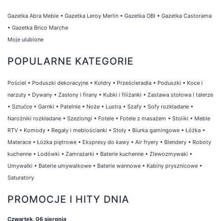
Gazetka Abra Meble
•
Gazetka Leroy Merlin
•
Gazetka OBI
•
Gazetka Castorama
•
Gazetka Brico Marche
Moje ulubione
POPULARNE KATEGORIE
Pościel
•
Poduszki dekoracyjne
•
Kołdry
•
Prześcieradła
•
Poduszki
•
Koce i
narzuty
•
Dywany
•
Zasłony i firany
•
Kubki i filiżanki
•
Zastawa stołowa i talerze
•
Sztućce
•
Garnki
•
Patelnie
•
Noże
•
Lustra
•
Szafy
•
Sofy rozkładane
•
Narożniki rozkładane
•
Szezlongi
•
Fotele
•
Fotele z masażem
•
Stoliki
•
Meble
RTV
•
Komody
•
Regały i meblościanki
•
Stoły
•
Biurka gamingowe
•
Łóżka
•
Materace
•
Łóżka piętrowe
•
Ekspresy do kawy
•
Air fryery
•
Blendery
•
Roboty
kuchenne
•
Lodówki
•
Zamrażarki
•
Baterie kuchenne
•
Zlewozmywaki
•
Umywalki
•
Baterie umywalkowe
•
Baterie wannowe
•
Kabiny prysznicowe
•
Saturatory
PROMOCJE I HITY DNIA
Czwartek, 06 sierpnia