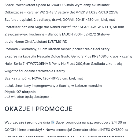
Shark PowerDetect Speed IA1244EU 60min Wymienny akumulator
Odkurzacze - Karcher WD 2-18 V Battery Set V-12/18 1.628-501.0 225W
Szafa do sypialni, 2 szuflady, drzwi, DORMI, 90x51x180 cm, biel, mat
Portafilter bez dna Sage the Naked Portafilter™ SEA304WLW0ZEU1, 58 mm
Zlewozmywaki kuchenne - Blanco ETAGON 700IF 524272 Stalowy
Lovio Home ChefAssistant LVSTM01RD
Pomocnik kuchenny, 90cm kitchen helper, podest dla dzieci szary
Ekspres na kapsułki Nescafé Dolce Gusto Genio S Plus KP340810 Krups - czarny
Haier Seria 7 HTW7720ENMB Pełny No Frost 200,6cm Szuflada z kontrolą
wilgotności Zdalne sterowanie Czarny
Szafka rtv, półki, NOVA, 120x40x55 cm, biel, mat
Leżak drewniany impregnowany z tkaniną w kolorze morskim
Piątek, 07 sierpnia
Już wkrótce będą dostępne ...
OKAZJE I PROMOCJE
Wyprzedaże i promocje dnia
Super promocja na wąż ogrodowy 3/4 30 m
GO/ON! i inne produkty!
•
Nowa promocja! Generator chloru INTEX QX1200 za
50% taniej!
•
Abra Meble – nowa gazetka od 27.07
•
Nowa Promocja! Basen