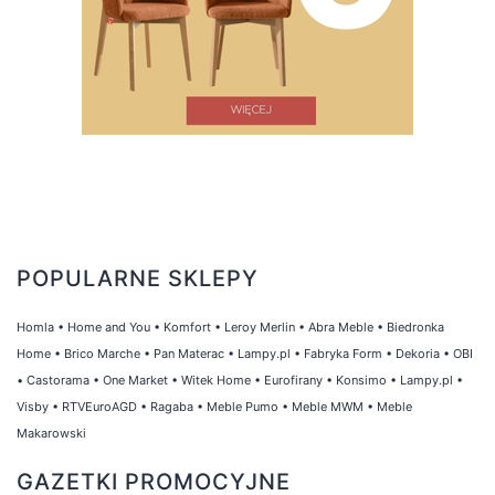
POPULARNE SKLEPY
Homla
•
Home and You
•
Komfort
•
Leroy Merlin
•
Abra Meble
•
Biedronka
Home
•
Brico Marche
•
Pan Materac
•
Lampy.pl
•
Fabryka Form
•
Dekoria
•
OBI
•
Castorama
•
One Market
•
Witek Home
•
Eurofirany
•
Konsimo
•
Lampy.pl
•
Visby
•
RTVEuroAGD
•
Ragaba
•
Meble Pumo
•
Meble MWM
•
Meble
Makarowski
GAZETKI PROMOCYJNE