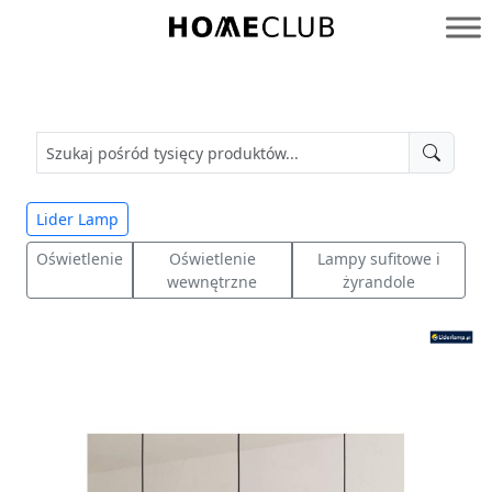
Przejdź
do
Homeclub
treści
Lider Lamp
Oświetlenie
Oświetlenie
Lampy sufitowe i
wewnętrzne
żyrandole