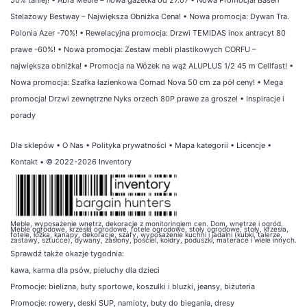
Stelażowy Bestway – Największa Obniżka Cena!
•
Nowa promocja: Dywan Tra.
Polonia Azer -70%!
•
Rewelacyjna promocja: Drzwi TEMIDAS inox antracyt 80
prawe -60%!
•
Nowa promocja: Zestaw mebli plastikowych CORFU –
największa obniżka!
•
Promocja na Wózek na wąż ALUPLUS 1/2 45 m Cellfast!
•
Nowa promocja: Szafka łazienkowa Comad Nova 50 cm za pół ceny!
•
Mega
promocja! Drzwi zewnętrzne Nyks orzech 80P prawe za grosze!
•
Inspiracje i
porady
Dla sklepów
•
O Nas
•
Polityka prywatności
•
Mapa kategorii
•
Licencje
•
Kontakt
• © 2022-2026 Inventory
Meble, wyposażenie wnętrz, dekoracje z monitoringiem cen. Dom, wnętrze i ogród.
Meble ogrodowe, krzesła ogrodowe, fotele ogrodowe, stoły ogrodowe, stoły, krzesła,
fotele, łóżka, kanapy, dekoracje, szafy, wyposażenie kuchni i jadalni (kubki, talerze,
zastawy, sztućce), dywany, zasłony, pościel, kołdry, poduszki, materace i wiele innych.
Sprawdź także
okazje tygodnia
:
kawa
,
karma dla psów
,
pieluchy dla dzieci
Promocje:
bielizna
,
buty sportowe
,
koszulki i bluzki
,
jeansy
,
biżuteria
Promocje:
rowery
,
deski SUP
,
namioty
,
buty do biegania
,
dresy