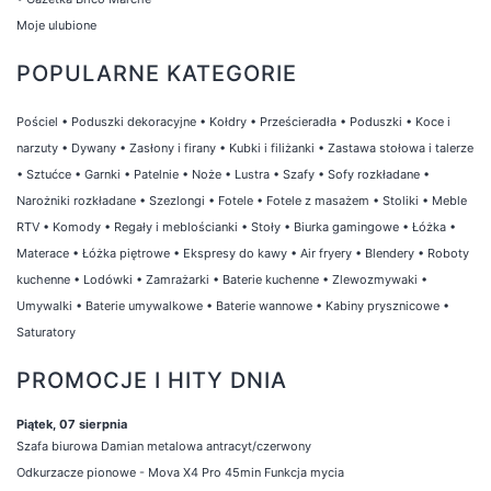
Moje ulubione
POPULARNE KATEGORIE
Pościel
•
Poduszki dekoracyjne
•
Kołdry
•
Prześcieradła
•
Poduszki
•
Koce i
narzuty
•
Dywany
•
Zasłony i firany
•
Kubki i filiżanki
•
Zastawa stołowa i talerze
•
Sztućce
•
Garnki
•
Patelnie
•
Noże
•
Lustra
•
Szafy
•
Sofy rozkładane
•
Narożniki rozkładane
•
Szezlongi
•
Fotele
•
Fotele z masażem
•
Stoliki
•
Meble
RTV
•
Komody
•
Regały i meblościanki
•
Stoły
•
Biurka gamingowe
•
Łóżka
•
Materace
•
Łóżka piętrowe
•
Ekspresy do kawy
•
Air fryery
•
Blendery
•
Roboty
kuchenne
•
Lodówki
•
Zamrażarki
•
Baterie kuchenne
•
Zlewozmywaki
•
Umywalki
•
Baterie umywalkowe
•
Baterie wannowe
•
Kabiny prysznicowe
•
Saturatory
PROMOCJE I HITY DNIA
Piątek, 07 sierpnia
Szafa biurowa Damian metalowa antracyt/czerwony
Odkurzacze pionowe - Mova X4 Pro 45min Funkcja mycia