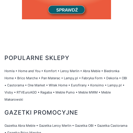
POPULARNE SKLEPY
Homla
•
Home and You
•
Komfort
•
Leroy Merlin
•
Abra Meble
•
Biedronka
Home
•
Brico Marche
•
Pan Materac
•
Lampy.pl
•
Fabryka Form
•
Dekoria
•
OBI
•
Castorama
•
One Market
•
Witek Home
•
Eurofirany
•
Konsimo
•
Lampy.pl
•
Visby
•
RTVEuroAGD
•
Ragaba
•
Meble Pumo
•
Meble MWM
•
Meble
Makarowski
GAZETKI PROMOCYJNE
Gazetka Abra Meble
•
Gazetka Leroy Merlin
•
Gazetka OBI
•
Gazetka Castorama
•
Gazetka Brico Marche