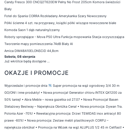
Candy Fresco 300 CNCQ2T620EW Pełny No Frost 205cm Komora świeżości
Biały
Fotel do Spania CORRA Rozkładany Amerykanka Szary Nowoczesny
Półki ścienne 4 szt. na przyprawy, książki półki wiszące nowoczesne białe
Komoda Saon 1 dąb naturalny/czarny
Roboty sprzątające - Mova P50 Ultra Funkcja mopowania Stacja oczyszczająca
Tworzenie mapy pomieszczenia 74dB Biały AI
Amica DIM48A10ELONSCiD 44,8cm
Sobota, 08 sierpnia
Już wkrótce będą dostępne ...
OKAZJE I PROMOCJE
Wyprzedaże i promocje dnia
Super promocja na wąż ogrodowy 3/4 30 m
GO/ON! i inne produkty!
•
Nowa promocja! Generator chloru INTEX QX1200 za
50% taniej!
•
Abra Meble – nowa gazetka od 27.07
•
Nowa Promocja! Basen
Stelażowy Bestway – Największa Obniżka Cena!
•
Nowa promocja: Dywan Tra.
Polonia Azer -70%!
•
Rewelacyjna promocja: Drzwi TEMIDAS inox antracyt 80
prawe -60%!
•
Nowa promocja: Zestaw mebli plastikowych CORFU –
największa obniżka!
•
Promocja na Wózek na wąż ALUPLUS 1/2 45 m Cellfast!
•