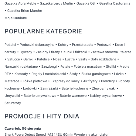
Gazetka Abra Meble
•
Gazetka Leroy Merlin
•
Gazetka OBI
•
Gazetka Castorama
•
Gazetka Brico Marche
Moje ulubione
POPULARNE KATEGORIE
Pościel
•
Poduszki dekoracyjne
•
Kołdry
•
Prześcieradła
•
Poduszki
•
Koce i
narzuty
•
Dywany
•
Zasłony i firany
•
Kubki i filiżanki
•
Zastawa stołowa i talerze
•
Sztućce
•
Garnki
•
Patelnie
•
Noże
•
Lustra
•
Szafy
•
Sofy rozkładane
•
Narożniki rozkładane
•
Szezlongi
•
Fotele
•
Fotele z masażem
•
Stoliki
•
Meble
RTV
•
Komody
•
Regały i meblościanki
•
Stoły
•
Biurka gamingowe
•
Łóżka
•
Materace
•
Łóżka piętrowe
•
Ekspresy do kawy
•
Air fryery
•
Blendery
•
Roboty
kuchenne
•
Lodówki
•
Zamrażarki
•
Baterie kuchenne
•
Zlewozmywaki
•
Umywalki
•
Baterie umywalkowe
•
Baterie wannowe
•
Kabiny prysznicowe
•
Saturatory
PROMOCJE I HITY DNIA
Czwartek, 06 sierpnia
Shark PowerDetect Speed IA1244EU 60min Wymienny akumulator