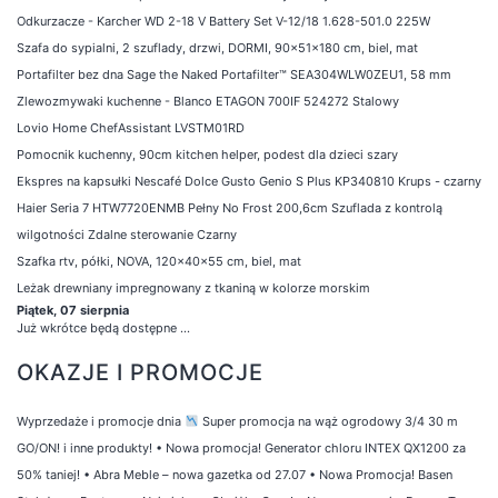
Odkurzacze - Karcher WD 2-18 V Battery Set V-12/18 1.628-501.0 225W
Szafa do sypialni, 2 szuflady, drzwi, DORMI, 90x51x180 cm, biel, mat
Portafilter bez dna Sage the Naked Portafilter™ SEA304WLW0ZEU1, 58 mm
Zlewozmywaki kuchenne - Blanco ETAGON 700IF 524272 Stalowy
Lovio Home ChefAssistant LVSTM01RD
Pomocnik kuchenny, 90cm kitchen helper, podest dla dzieci szary
Ekspres na kapsułki Nescafé Dolce Gusto Genio S Plus KP340810 Krups - czarny
Haier Seria 7 HTW7720ENMB Pełny No Frost 200,6cm Szuflada z kontrolą
wilgotności Zdalne sterowanie Czarny
Szafka rtv, półki, NOVA, 120x40x55 cm, biel, mat
Leżak drewniany impregnowany z tkaniną w kolorze morskim
Piątek, 07 sierpnia
Już wkrótce będą dostępne ...
OKAZJE I PROMOCJE
Wyprzedaże i promocje dnia
Super promocja na wąż ogrodowy 3/4 30 m
GO/ON! i inne produkty!
•
Nowa promocja! Generator chloru INTEX QX1200 za
50% taniej!
•
Abra Meble – nowa gazetka od 27.07
•
Nowa Promocja! Basen