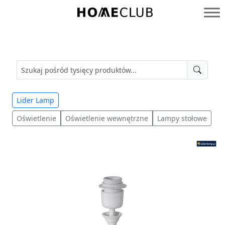
Przejdź
do
Homeclub
treści
Lider Lamp
Oświetlenie
Oświetlenie wewnętrzne
Lampy stołowe