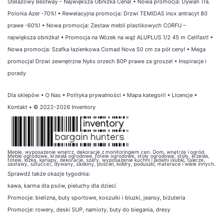
Stelażowy Bestway – Największa Obniżka Cena!
•
Nowa promocja: Dywan Tra.
Polonia Azer -70%!
•
Rewelacyjna promocja: Drzwi TEMIDAS inox antracyt 80
prawe -60%!
•
Nowa promocja: Zestaw mebli plastikowych CORFU –
największa obniżka!
•
Promocja na Wózek na wąż ALUPLUS 1/2 45 m Cellfast!
•
Nowa promocja: Szafka łazienkowa Comad Nova 50 cm za pół ceny!
•
Mega
promocja! Drzwi zewnętrzne Nyks orzech 80P prawe za grosze!
•
Inspiracje i
porady
Dla sklepów
•
O Nas
•
Polityka prywatności
•
Mapa kategorii
•
Licencje
•
Kontakt
• © 2022-2026 Inventory
Meble, wyposażenie wnętrz, dekoracje z monitoringiem cen. Dom, wnętrze i ogród.
Meble ogrodowe, krzesła ogrodowe, fotele ogrodowe, stoły ogrodowe, stoły, krzesła,
fotele, łóżka, kanapy, dekoracje, szafy, wyposażenie kuchni i jadalni (kubki, talerze,
zastawy, sztućce), dywany, zasłony, pościel, kołdry, poduszki, materace i wiele innych.
Sprawdź także
okazje tygodnia
:
kawa
,
karma dla psów
,
pieluchy dla dzieci
Promocje:
bielizna
,
buty sportowe
,
koszulki i bluzki
,
jeansy
,
biżuteria
Promocje:
rowery
,
deski SUP
,
namioty
,
buty do biegania
,
dresy