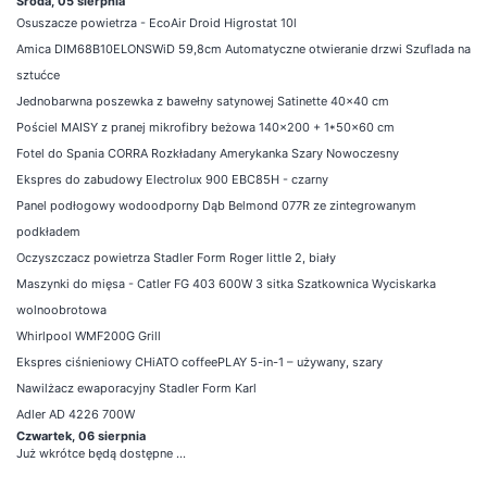
Środa, 05 sierpnia
Osuszacze powietrza - EcoAir Droid Higrostat 10l
Amica DIM68B10ELONSWiD 59,8cm Automatyczne otwieranie drzwi Szuflada na
sztućce
Jednobarwna poszewka z bawełny satynowej Satinette 40x40 cm
Pościel MAISY z pranej mikrofibry beżowa 140x200 + 1*50x60 cm
Fotel do Spania CORRA Rozkładany Amerykanka Szary Nowoczesny
Ekspres do zabudowy Electrolux 900 EBC85H - czarny
Panel podłogowy wodoodporny Dąb Belmond 077R ze zintegrowanym
podkładem
Oczyszczacz powietrza Stadler Form Roger little 2, biały
Maszynki do mięsa - Catler FG 403 600W 3 sitka Szatkownica Wyciskarka
wolnoobrotowa
Whirlpool WMF200G Grill
Ekspres ciśnieniowy CHiATO coffeePLAY 5-in-1 – używany, szary
Nawilżacz ewaporacyjny Stadler Form Karl
Adler AD 4226 700W
Czwartek, 06 sierpnia
Już wkrótce będą dostępne ...