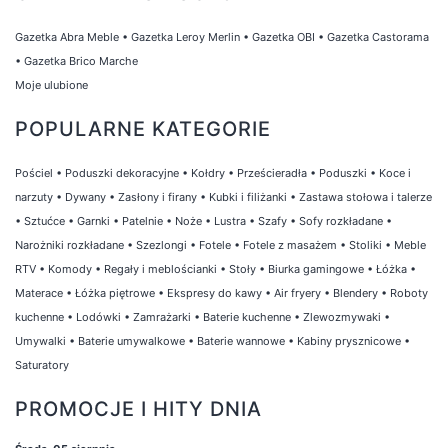
Gazetka Abra Meble
•
Gazetka Leroy Merlin
•
Gazetka OBI
•
Gazetka Castorama
•
Gazetka Brico Marche
Moje ulubione
POPULARNE KATEGORIE
Pościel
•
Poduszki dekoracyjne
•
Kołdry
•
Prześcieradła
•
Poduszki
•
Koce i
narzuty
•
Dywany
•
Zasłony i firany
•
Kubki i filiżanki
•
Zastawa stołowa i talerze
•
Sztućce
•
Garnki
•
Patelnie
•
Noże
•
Lustra
•
Szafy
•
Sofy rozkładane
•
Narożniki rozkładane
•
Szezlongi
•
Fotele
•
Fotele z masażem
•
Stoliki
•
Meble
RTV
•
Komody
•
Regały i meblościanki
•
Stoły
•
Biurka gamingowe
•
Łóżka
•
Materace
•
Łóżka piętrowe
•
Ekspresy do kawy
•
Air fryery
•
Blendery
•
Roboty
kuchenne
•
Lodówki
•
Zamrażarki
•
Baterie kuchenne
•
Zlewozmywaki
•
Umywalki
•
Baterie umywalkowe
•
Baterie wannowe
•
Kabiny prysznicowe
•
Saturatory
PROMOCJE I HITY DNIA