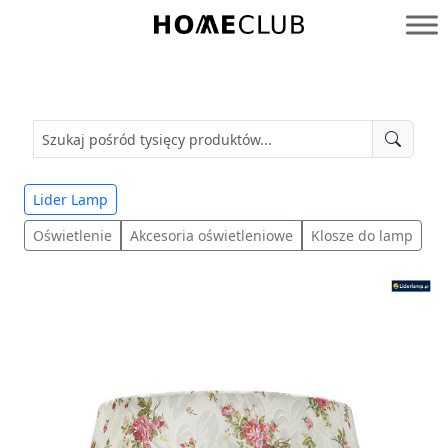
Przejdź
do
Homeclub
treści
Lider Lamp
Oświetlenie
Akcesoria oświetleniowe
Klosze do lamp