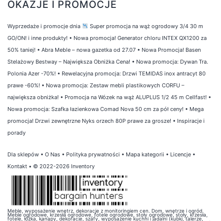
OKAZJE I PROMOCJE
Wyprzedaże i promocje dnia
Super promocja na wąż ogrodowy 3/4 30 m
GO/ON! i inne produkty!
•
Nowa promocja! Generator chloru INTEX QX1200 za
50% taniej!
•
Abra Meble – nowa gazetka od 27.07
•
Nowa Promocja! Basen
Stelażowy Bestway – Największa Obniżka Cena!
•
Nowa promocja: Dywan Tra.
Polonia Azer -70%!
•
Rewelacyjna promocja: Drzwi TEMIDAS inox antracyt 80
prawe -60%!
•
Nowa promocja: Zestaw mebli plastikowych CORFU –
największa obniżka!
•
Promocja na Wózek na wąż ALUPLUS 1/2 45 m Cellfast!
•
Nowa promocja: Szafka łazienkowa Comad Nova 50 cm za pół ceny!
•
Mega
promocja! Drzwi zewnętrzne Nyks orzech 80P prawe za grosze!
•
Inspiracje i
porady
Dla sklepów
•
O Nas
•
Polityka prywatności
•
Mapa kategorii
•
Licencje
•
Kontakt
• © 2022-2026 Inventory
Meble, wyposażenie wnętrz, dekoracje z monitoringiem cen. Dom, wnętrze i ogród.
Meble ogrodowe, krzesła ogrodowe, fotele ogrodowe, stoły ogrodowe, stoły, krzesła,
fotele, łóżka, kanapy, dekoracje, szafy, wyposażenie kuchni i jadalni (kubki, talerze,