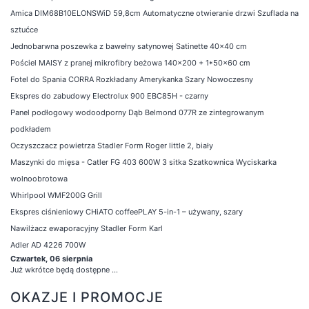
Amica DIM68B10ELONSWiD 59,8cm Automatyczne otwieranie drzwi Szuflada na
sztućce
Jednobarwna poszewka z bawełny satynowej Satinette 40x40 cm
Pościel MAISY z pranej mikrofibry beżowa 140x200 + 1*50x60 cm
Fotel do Spania CORRA Rozkładany Amerykanka Szary Nowoczesny
Ekspres do zabudowy Electrolux 900 EBC85H - czarny
Panel podłogowy wodoodporny Dąb Belmond 077R ze zintegrowanym
podkładem
Oczyszczacz powietrza Stadler Form Roger little 2, biały
Maszynki do mięsa - Catler FG 403 600W 3 sitka Szatkownica Wyciskarka
wolnoobrotowa
Whirlpool WMF200G Grill
Ekspres ciśnieniowy CHiATO coffeePLAY 5-in-1 – używany, szary
Nawilżacz ewaporacyjny Stadler Form Karl
Adler AD 4226 700W
Czwartek, 06 sierpnia
Już wkrótce będą dostępne ...
OKAZJE I PROMOCJE