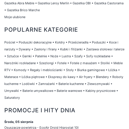
Gazetka Abra Meble
•
Gazetka Leroy Merlin
•
Gazetka OBI
•
Gazetka Castorama
•
Gazetka Brico Marche
Moje ulubione
POPULARNE KATEGORIE
Pościel
•
Poduszki dekoracyjne
•
Kołdry
•
Prześcieradła
•
Poduszki
•
Koce i
narzuty
•
Dywany
•
Zasłony i firany
•
Kubki i filiżanki
•
Zastawa stołowa i talerze
•
Sztućce
•
Garnki
•
Patelnie
•
Noże
•
Lustra
•
Szafy
•
Sofy rozkładane
•
Narożniki rozkładane
•
Szezlongi
•
Fotele
•
Fotele z masażem
•
Stoliki
•
Meble
RTV
•
Komody
•
Regały i meblościanki
•
Stoły
•
Biurka gamingowe
•
Łóżka
•
Materace
•
Łóżka piętrowe
•
Ekspresy do kawy
•
Air fryery
•
Blendery
•
Roboty
kuchenne
•
Lodówki
•
Zamrażarki
•
Baterie kuchenne
•
Zlewozmywaki
•
Umywalki
•
Baterie umywalkowe
•
Baterie wannowe
•
Kabiny prysznicowe
•
Saturatory
PROMOCJE I HITY DNIA
Środa, 05 sierpnia
Osuszacze powietrza - EcoAir Droid Higrostat 10l