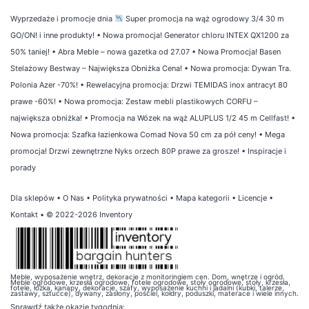
Wyprzedaże i promocje dnia
Super promocja na wąż ogrodowy 3/4 30 m
GO/ON! i inne produkty!
•
Nowa promocja! Generator chloru INTEX QX1200 za
50% taniej!
•
Abra Meble – nowa gazetka od 27.07
•
Nowa Promocja! Basen
Stelażowy Bestway – Największa Obniżka Cena!
•
Nowa promocja: Dywan Tra.
Polonia Azer -70%!
•
Rewelacyjna promocja: Drzwi TEMIDAS inox antracyt 80
prawe -60%!
•
Nowa promocja: Zestaw mebli plastikowych CORFU –
największa obniżka!
•
Promocja na Wózek na wąż ALUPLUS 1/2 45 m Cellfast!
•
Nowa promocja: Szafka łazienkowa Comad Nova 50 cm za pół ceny!
•
Mega
promocja! Drzwi zewnętrzne Nyks orzech 80P prawe za grosze!
•
Inspiracje i
porady
Dla sklepów
•
O Nas
•
Polityka prywatności
•
Mapa kategorii
•
Licencje
•
Kontakt
• © 2022-2026 Inventory
Meble, wyposażenie wnętrz, dekoracje z monitoringiem cen. Dom, wnętrze i ogród.
Meble ogrodowe, krzesła ogrodowe, fotele ogrodowe, stoły ogrodowe, stoły, krzesła,
fotele, łóżka, kanapy, dekoracje, szafy, wyposażenie kuchni i jadalni (kubki, talerze,
zastawy, sztućce), dywany, zasłony, pościel, kołdry, poduszki, materace i wiele innych.
Sprawdź także
okazje tygodnia
: