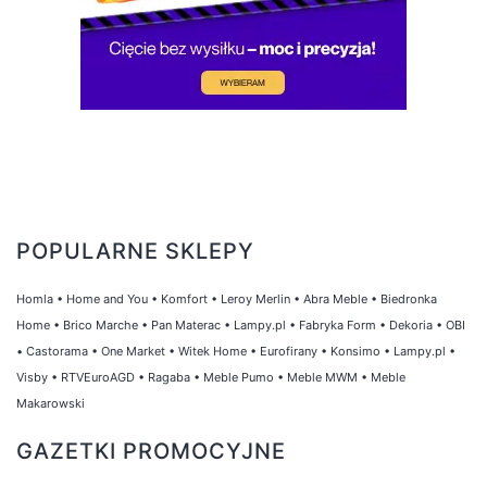
POPULARNE SKLEPY
Homla
•
Home and You
•
Komfort
•
Leroy Merlin
•
Abra Meble
•
Biedronka
Home
•
Brico Marche
•
Pan Materac
•
Lampy.pl
•
Fabryka Form
•
Dekoria
•
OBI
•
Castorama
•
One Market
•
Witek Home
•
Eurofirany
•
Konsimo
•
Lampy.pl
•
Visby
•
RTVEuroAGD
•
Ragaba
•
Meble Pumo
•
Meble MWM
•
Meble
Makarowski
GAZETKI PROMOCYJNE