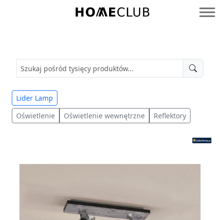
Przejdź
do
Homeclub
treści
Lider Lamp
Oświetlenie
Oświetlenie wewnętrzne
Reflektory