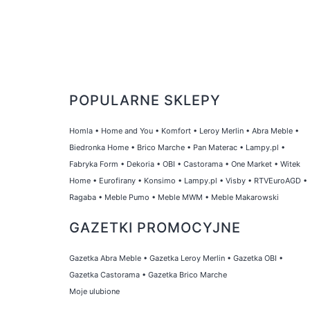
POPULARNE SKLEPY
Homla
•
Home and You
•
Komfort
•
Leroy Merlin
•
Abra Meble
•
Biedronka Home
•
Brico Marche
•
Pan Materac
•
Lampy.pl
•
Fabryka Form
•
Dekoria
•
OBI
•
Castorama
•
One Market
•
Witek
Home
•
Eurofirany
•
Konsimo
•
Lampy.pl
•
Visby
•
RTVEuroAGD
•
Ragaba
•
Meble Pumo
•
Meble MWM
•
Meble Makarowski
GAZETKI PROMOCYJNE
Gazetka Abra Meble
•
Gazetka Leroy Merlin
•
Gazetka OBI
•
Gazetka Castorama
•
Gazetka Brico Marche
Moje ulubione