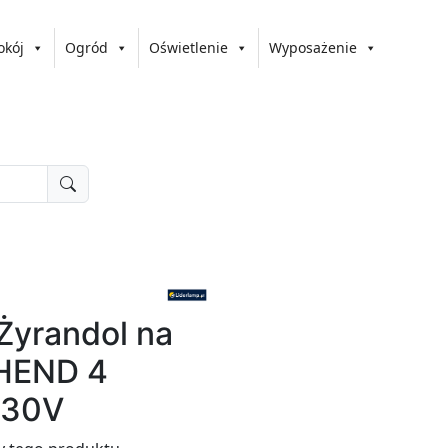
okój
Ogród
Oświetlenie
Wyposażenie
Żyrandol na
HEND 4
230V