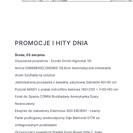
PROMOCJE I HITY DNIA
Środa, 05 sierpnia
Osuszacze powietrza - EcoAir Droid Higrostat 10l
Amica DIM68B10ELONSWiD 59,8cm Automatyczne otwieranie
drzwi Szuflada na sztućce
Jednobarwna poszewka z bawełny satynowej Satinette 40x40 cm
Pościel MAISY z pranej mikrofibry beżowa 140x200 + 1*50x60 cm
Fotel do Spania CORRA Rozkładany Amerykanka Szary
Nowoczesny
Ekspres do zabudowy Electrolux 900 EBC85H - czarny
Panel podłogowy wodoodporny Dąb Belmond 077R ze
zintegrowanym podkładem
Oczyszczacz powietrza Stadler Form Roger little 2, biały