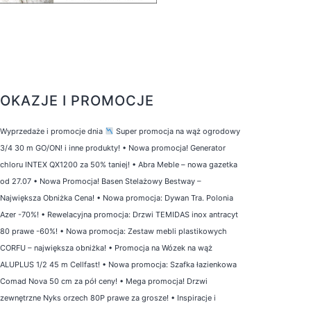
OKAZJE I PROMOCJE
Wyprzedaże i promocje dnia
Super promocja na wąż ogrodowy
3/4 30 m GO/ON! i inne produkty!
•
Nowa promocja! Generator
chloru INTEX QX1200 za 50% taniej!
•
Abra Meble – nowa gazetka
od 27.07
•
Nowa Promocja! Basen Stelażowy Bestway –
Największa Obniżka Cena!
•
Nowa promocja: Dywan Tra. Polonia
Azer -70%!
•
Rewelacyjna promocja: Drzwi TEMIDAS inox antracyt
80 prawe -60%!
•
Nowa promocja: Zestaw mebli plastikowych
CORFU – największa obniżka!
•
Promocja na Wózek na wąż
ALUPLUS 1/2 45 m Cellfast!
•
Nowa promocja: Szafka łazienkowa
Comad Nova 50 cm za pół ceny!
•
Mega promocja! Drzwi
zewnętrzne Nyks orzech 80P prawe za grosze!
•
Inspiracje i