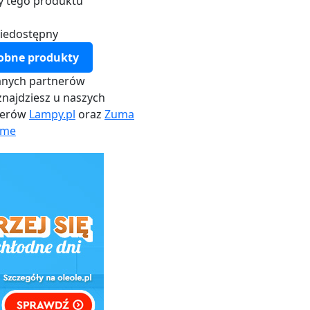
y tego produktu
iedostępny
obne produkty
nych partnerów
najdziesz u naszych
nerów
Lampy.pl
oraz
Zuma
me