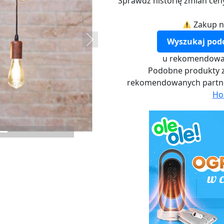
Sprawdź historię zmian cen
Zakup n
Wyszukaj pod
Next
u rekomendowa
Podobne produkty z
rekomendowanych part
Ho