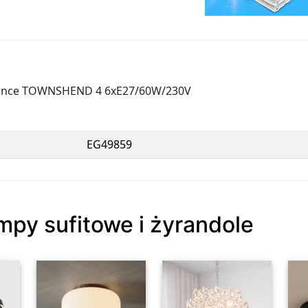
a lince TOWNSHEND 4 6xE27/60W/230V
EG49859
mpy sufitowe i żyrandole