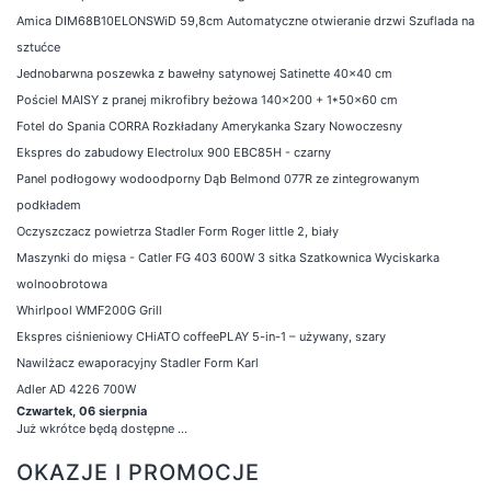
Amica DIM68B10ELONSWiD 59,8cm Automatyczne otwieranie drzwi Szuflada na
sztućce
Jednobarwna poszewka z bawełny satynowej Satinette 40x40 cm
Pościel MAISY z pranej mikrofibry beżowa 140x200 + 1*50x60 cm
Fotel do Spania CORRA Rozkładany Amerykanka Szary Nowoczesny
Ekspres do zabudowy Electrolux 900 EBC85H - czarny
Panel podłogowy wodoodporny Dąb Belmond 077R ze zintegrowanym
podkładem
Oczyszczacz powietrza Stadler Form Roger little 2, biały
Maszynki do mięsa - Catler FG 403 600W 3 sitka Szatkownica Wyciskarka
wolnoobrotowa
Whirlpool WMF200G Grill
Ekspres ciśnieniowy CHiATO coffeePLAY 5-in-1 – używany, szary
Nawilżacz ewaporacyjny Stadler Form Karl
Adler AD 4226 700W
Czwartek, 06 sierpnia
Już wkrótce będą dostępne ...
OKAZJE I PROMOCJE