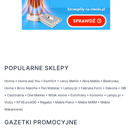
POPULARNE SKLEPY
Homla
•
Home and You
•
Komfort
•
Leroy Merlin
•
Abra Meble
•
Biedronka
Home
•
Brico Marche
•
Pan Materac
•
Lampy.pl
•
Fabryka Form
•
Dekoria
•
OBI
•
Castorama
•
One Market
•
Witek Home
•
Eurofirany
•
Konsimo
•
Lampy.pl
•
Visby
•
RTVEuroAGD
•
Ragaba
•
Meble Pumo
•
Meble MWM
•
Meble
Makarowski
GAZETKI PROMOCYJNE