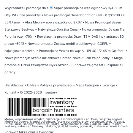
Wyprzedaże i promocje dnia
Super promocja na wąż ogrodowy 3/4 30 m
GO/ON! i inne produkty!
•
Nowa promocja! Generator chloru INTEX QX1200 za
50% taniej!
•
Abra Meble – nowa gazetka od 27.07
•
Nowa Promocja! Basen
Stelażowy Bestway – Największa Obniżka Cena!
•
Nowa promocja: Dywan Tra.
Polonia Azer -70%!
•
Rewelacyjna promocja: Drzwi TEMIDAS inox antracyt 80
prawe -60%!
•
Nowa promocja: Zestaw mebli plastikowych CORFU –
największa obniżka!
•
Promocja na Wózek na wąż ALUPLUS 1/2 45 m Cellfast!
•
Nowa promocja: Szafka łazienkowa Comad Nova 50 cm za pół ceny!
•
Mega
promocja! Drzwi zewnętrzne Nyks orzech 80P prawe za grosze!
•
Inspiracje i
porady
Dla sklepów
•
O Nas
•
Polityka prywatności
•
Mapa kategorii
•
Licencje
•
Kontakt
• © 2022-2026 Inventory
Meble, wyposażenie wnętrz, dekoracje z monitoringiem cen. Dom, wnętrze i ogród.
Meble ogrodowe, krzesła ogrodowe, fotele ogrodowe, stoły ogrodowe, stoły, krzesła,
fotele, łóżka, kanapy, dekoracje, szafy, wyposażenie kuchni i jadalni (kubki, talerze,
zastawy, sztućce), dywany, zasłony, pościel, kołdry, poduszki, materace i wiele innych.
Sprawdź także
okazje tygodnia
: