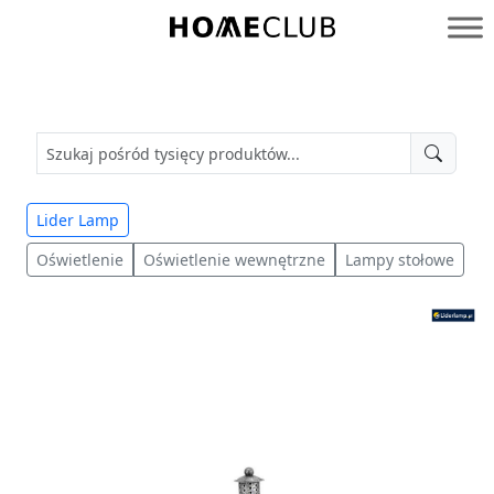
Przejdź
do
Homeclub
treści
Lider Lamp
Oświetlenie
Oświetlenie wewnętrzne
Lampy stołowe