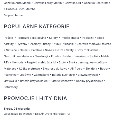
Gazetka Abra Meble
•
Gazetka Leroy Merlin
•
Gazetka OBI
•
Gazetka Castorama
•
Gazetka Brico Marche
Moje ulubione
POPULARNE KATEGORIE
Pościel
•
Poduszki dekoracyjne
•
Kołdry
•
Prześcieradła
•
Poduszki
•
Koce i
narzuty
•
Dywany
•
Zasłony i firany
•
Kubki i filiżanki
•
Zastawa stołowa i talerze
•
Sztućce
•
Garnki
•
Patelnie
•
Noże
•
Lustra
•
Szafy
•
Sofy rozkładane
•
Narożniki rozkładane
•
Szezlongi
•
Fotele
•
Fotele z masażem
•
Stoliki
•
Meble
RTV
•
Komody
•
Regały i meblościanki
•
Stoły
•
Biurka gamingowe
•
Łóżka
•
Materace
•
Łóżka piętrowe
•
Ekspresy do kawy
•
Air fryery
•
Blendery
•
Roboty
kuchenne
•
Lodówki
•
Zamrażarki
•
Baterie kuchenne
•
Zlewozmywaki
•
Umywalki
•
Baterie umywalkowe
•
Baterie wannowe
•
Kabiny prysznicowe
•
Saturatory
PROMOCJE I HITY DNIA
Środa, 05 sierpnia
Osuszacze powietrza - EcoAir Droid Higrostat 10l