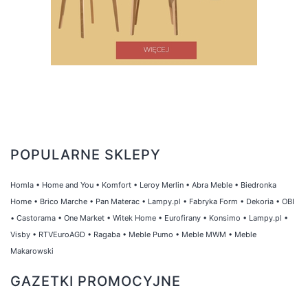
POPULARNE SKLEPY
Homla
•
Home and You
•
Komfort
•
Leroy Merlin
•
Abra Meble
•
Biedronka
Home
•
Brico Marche
•
Pan Materac
•
Lampy.pl
•
Fabryka Form
•
Dekoria
•
OBI
•
Castorama
•
One Market
•
Witek Home
•
Eurofirany
•
Konsimo
•
Lampy.pl
•
Visby
•
RTVEuroAGD
•
Ragaba
•
Meble Pumo
•
Meble MWM
•
Meble
Makarowski
GAZETKI PROMOCYJNE