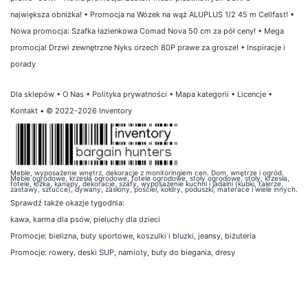
największa obniżka!
•
Promocja na Wózek na wąż ALUPLUS 1/2 45 m Cellfast!
•
Nowa promocja: Szafka łazienkowa Comad Nova 50 cm za pół ceny!
•
Mega
promocja! Drzwi zewnętrzne Nyks orzech 80P prawe za grosze!
•
Inspiracje i
porady
Dla sklepów
•
O Nas
•
Polityka prywatności
•
Mapa kategorii
•
Licencje
•
Kontakt
• © 2022-2026 Inventory
Meble, wyposażenie wnętrz, dekoracje z monitoringiem cen. Dom, wnętrze i ogród.
Meble ogrodowe, krzesła ogrodowe, fotele ogrodowe, stoły ogrodowe, stoły, krzesła,
fotele, łóżka, kanapy, dekoracje, szafy, wyposażenie kuchni i jadalni (kubki, talerze,
zastawy, sztućce), dywany, zasłony, pościel, kołdry, poduszki, materace i wiele innych.
Sprawdź także
okazje tygodnia
:
kawa
,
karma dla psów
,
pieluchy dla dzieci
Promocje:
bielizna
,
buty sportowe
,
koszulki i bluzki
,
jeansy
,
biżuteria
Promocje:
rowery
,
deski SUP
,
namioty
,
buty do biegania
,
dresy