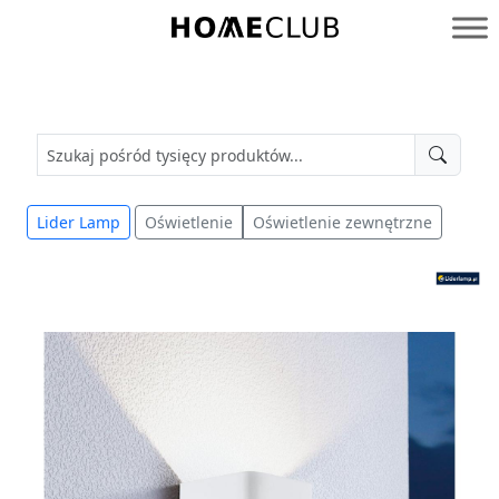
Przejdź
do
Homeclub
treści
Lider Lamp
Oświetlenie
Oświetlenie zewnętrzne