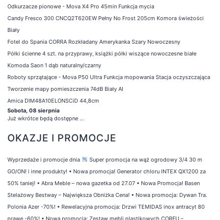
Odkurzacze pionowe - Mova X4 Pro 45min Funkcja mycia
Candy Fresco 300 CNCQ2T620EW Pełny No Frost 205cm Komora świeżości
Biały
Fotel do Spania CORRA Rozkładany Amerykanka Szary Nowoczesny
Półki ścienne 4 szt. na przyprawy, książki półki wiszące nowoczesne białe
Komoda Saon 1 dąb naturalny/czarny
Roboty sprzątające - Mova P50 Ultra Funkcja mopowania Stacja oczyszczająca
Tworzenie mapy pomieszczenia 74dB Biały AI
Amica DIM48A10ELONSCiD 44,8cm
Sobota, 08 sierpnia
Już wkrótce będą dostępne ...
OKAZJE I PROMOCJE
Wyprzedaże i promocje dnia
Super promocja na wąż ogrodowy 3/4 30 m
GO/ON! i inne produkty!
•
Nowa promocja! Generator chloru INTEX QX1200 za
50% taniej!
•
Abra Meble – nowa gazetka od 27.07
•
Nowa Promocja! Basen
Stelażowy Bestway – Największa Obniżka Cena!
•
Nowa promocja: Dywan Tra.
Polonia Azer -70%!
•
Rewelacyjna promocja: Drzwi TEMIDAS inox antracyt 80
prawe -60%!
•
Nowa promocja: Zestaw mebli plastikowych CORFU –