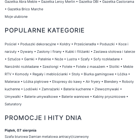
Gazetka Abra Meble
•
Gazetka Leroy Merlin
•
Gazetka OBI
•
Gazetka Castorama
•
Gazetka Brico Marche
Moje ulubione
POPULARNE KATEGORIE
Pościel
•
Poduszki dekoracyjne
•
Kołdry
•
Prześcieradła
•
Poduszki
•
Koce i
narzuty
•
Dywany
•
Zasłony i firany
•
Kubki i filiżanki
•
Zastawa stołowa i talerze
•
Sztućce
•
Garnki
•
Patelnie
•
Noże
•
Lustra
•
Szafy
•
Sofy rozkładane
•
Narożniki rozkładane
•
Szezlongi
•
Fotele
•
Fotele z masażem
•
Stoliki
•
Meble
RTV
•
Komody
•
Regały i meblościanki
•
Stoły
•
Biurka gamingowe
•
Łóżka
•
Materace
•
Łóżka piętrowe
•
Ekspresy do kawy
•
Air fryery
•
Blendery
•
Roboty
kuchenne
•
Lodówki
•
Zamrażarki
•
Baterie kuchenne
•
Zlewozmywaki
•
Umywalki
•
Baterie umywalkowe
•
Baterie wannowe
•
Kabiny prysznicowe
•
Saturatory
PROMOCJE I HITY DNIA
Piątek, 07 sierpnia
Szafa biurowa Damian metalowa antracyt/czerwony