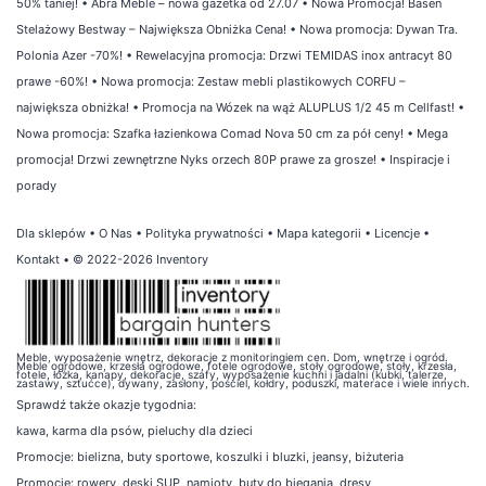
50% taniej!
•
Abra Meble – nowa gazetka od 27.07
•
Nowa Promocja! Basen
Stelażowy Bestway – Największa Obniżka Cena!
•
Nowa promocja: Dywan Tra.
Polonia Azer -70%!
•
Rewelacyjna promocja: Drzwi TEMIDAS inox antracyt 80
prawe -60%!
•
Nowa promocja: Zestaw mebli plastikowych CORFU –
największa obniżka!
•
Promocja na Wózek na wąż ALUPLUS 1/2 45 m Cellfast!
•
Nowa promocja: Szafka łazienkowa Comad Nova 50 cm za pół ceny!
•
Mega
promocja! Drzwi zewnętrzne Nyks orzech 80P prawe za grosze!
•
Inspiracje i
porady
Dla sklepów
•
O Nas
•
Polityka prywatności
•
Mapa kategorii
•
Licencje
•
Kontakt
• © 2022-2026 Inventory
Meble, wyposażenie wnętrz, dekoracje z monitoringiem cen. Dom, wnętrze i ogród.
Meble ogrodowe, krzesła ogrodowe, fotele ogrodowe, stoły ogrodowe, stoły, krzesła,
fotele, łóżka, kanapy, dekoracje, szafy, wyposażenie kuchni i jadalni (kubki, talerze,
zastawy, sztućce), dywany, zasłony, pościel, kołdry, poduszki, materace i wiele innych.
Sprawdź także
okazje tygodnia
:
kawa
,
karma dla psów
,
pieluchy dla dzieci
Promocje:
bielizna
,
buty sportowe
,
koszulki i bluzki
,
jeansy
,
biżuteria
Promocje:
rowery
,
deski SUP
,
namioty
,
buty do biegania
,
dresy