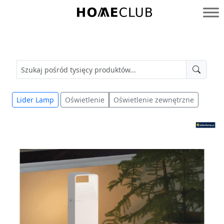
Przejdź
do
Homeclub
treści
Lider Lamp
Oświetlenie
Oświetlenie zewnętrzne