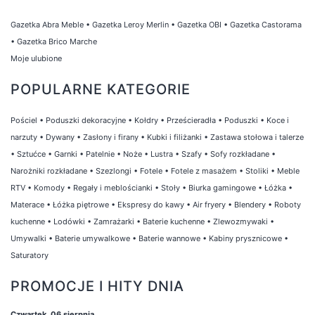
Gazetka Abra Meble
•
Gazetka Leroy Merlin
•
Gazetka OBI
•
Gazetka Castorama
•
Gazetka Brico Marche
Moje ulubione
POPULARNE KATEGORIE
Pościel
•
Poduszki dekoracyjne
•
Kołdry
•
Prześcieradła
•
Poduszki
•
Koce i
narzuty
•
Dywany
•
Zasłony i firany
•
Kubki i filiżanki
•
Zastawa stołowa i talerze
•
Sztućce
•
Garnki
•
Patelnie
•
Noże
•
Lustra
•
Szafy
•
Sofy rozkładane
•
Narożniki rozkładane
•
Szezlongi
•
Fotele
•
Fotele z masażem
•
Stoliki
•
Meble
RTV
•
Komody
•
Regały i meblościanki
•
Stoły
•
Biurka gamingowe
•
Łóżka
•
Materace
•
Łóżka piętrowe
•
Ekspresy do kawy
•
Air fryery
•
Blendery
•
Roboty
kuchenne
•
Lodówki
•
Zamrażarki
•
Baterie kuchenne
•
Zlewozmywaki
•
Umywalki
•
Baterie umywalkowe
•
Baterie wannowe
•
Kabiny prysznicowe
•
Saturatory
PROMOCJE I HITY DNIA
Czwartek, 06 sierpnia