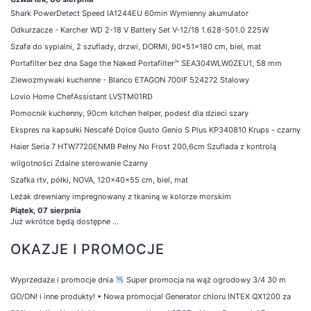
Shark PowerDetect Speed IA1244EU 60min Wymienny akumulator
Odkurzacze - Karcher WD 2-18 V Battery Set V-12/18 1.628-501.0 225W
Szafa do sypialni, 2 szuflady, drzwi, DORMI, 90x51x180 cm, biel, mat
Portafilter bez dna Sage the Naked Portafilter™ SEA304WLW0ZEU1, 58 mm
Zlewozmywaki kuchenne - Blanco ETAGON 700IF 524272 Stalowy
Lovio Home ChefAssistant LVSTM01RD
Pomocnik kuchenny, 90cm kitchen helper, podest dla dzieci szary
Ekspres na kapsułki Nescafé Dolce Gusto Genio S Plus KP340810 Krups - czarny
Haier Seria 7 HTW7720ENMB Pełny No Frost 200,6cm Szuflada z kontrolą
wilgotności Zdalne sterowanie Czarny
Szafka rtv, półki, NOVA, 120x40x55 cm, biel, mat
Leżak drewniany impregnowany z tkaniną w kolorze morskim
Piątek, 07 sierpnia
Już wkrótce będą dostępne ...
OKAZJE I PROMOCJE
Wyprzedaże i promocje dnia
Super promocja na wąż ogrodowy 3/4 30 m
GO/ON! i inne produkty!
•
Nowa promocja! Generator chloru INTEX QX1200 za