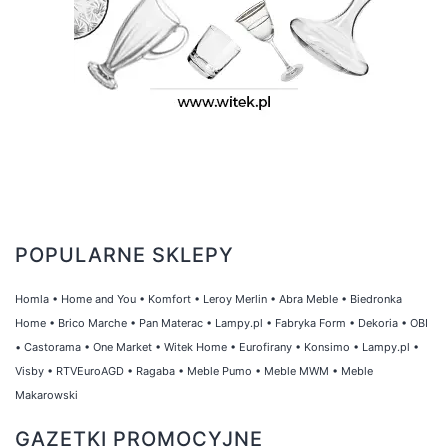
POPULARNE SKLEPY
Homla
•
Home and You
•
Komfort
•
Leroy Merlin
•
Abra Meble
•
Biedronka
Home
•
Brico Marche
•
Pan Materac
•
Lampy.pl
•
Fabryka Form
•
Dekoria
•
OBI
•
Castorama
•
One Market
•
Witek Home
•
Eurofirany
•
Konsimo
•
Lampy.pl
•
Visby
•
RTVEuroAGD
•
Ragaba
•
Meble Pumo
•
Meble MWM
•
Meble
Makarowski
GAZETKI PROMOCYJNE