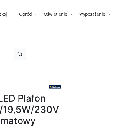
okój
Ogród
Oświetlenie
Wyposażenie
LED Plafon
/19,5W/230V
 matowy