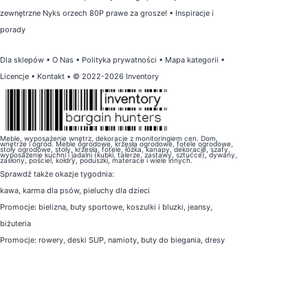
zewnętrzne Nyks orzech 80P prawe za grosze!
•
Inspiracje i
porady
Dla sklepów
•
O Nas
•
Polityka prywatności
•
Mapa kategorii
•
Licencje
•
Kontakt
• © 2022-2026 Inventory
Meble, wyposażenie wnętrz, dekoracje z monitoringiem cen. Dom,
wnętrze i ogród. Meble ogrodowe, krzesła ogrodowe, fotele ogrodowe,
stoły ogrodowe, stoły, krzesła, fotele, łóżka, kanapy, dekoracje, szafy,
wyposażenie kuchni i jadalni (kubki, talerze, zastawy, sztućce), dywany,
zasłony, pościel, kołdry, poduszki, materace i wiele innych.
Sprawdź także
okazje tygodnia
:
kawa
,
karma dla psów
,
pieluchy dla dzieci
Promocje:
bielizna
,
buty sportowe
,
koszulki i bluzki
,
jeansy
,
biżuteria
Promocje:
rowery
,
deski SUP
,
namioty
,
buty do biegania
,
dresy