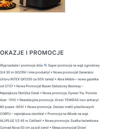
OKAZJE I PROMOCJE
Wyprzedaże i promocje dnia
Super promocja na wąż ogrodowy
3/4 30 m GO/ON! i inne produkty!
•
Nowa promocja! Generator
chloru INTEX QX1200 za 50% taniej!
•
Abra Meble – nowa gazetka
od 27.07
•
Nowa Promocja! Basen Stelażowy Bestway –
Największa Obniżka Cena!
•
Nowa promocja: Dywan Tra. Polonia
Azer -70%!
•
Rewelacyjna promocja: Drzwi TEMIDAS inox antracyt
80 prawe -60%!
•
Nowa promocja: Zestaw mebli plastikowych
CORFU – największa obniżka!
•
Promocja na Wózek na wąż
ALUPLUS 1/2 45 m Cellfast!
•
Nowa promocja: Szafka łazienkowa
Comad Nova 50 cm za pół ceny!
•
Mega promocja! Drzwi