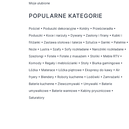
Moje ulubione
POPULARNE KATEGORIE
Pościel
•
Poduszki dekoracyjne
•
Kołdry
•
Prześcieradła
•
Poduszki
•
Koce i narzuty
•
Dywany
•
Zasłony i firany
•
Kubki i
filiżanki
•
Zastawa stołowa i talerze
•
Sztućce
•
Garnki
•
Patelnie
•
Noże
•
Lustra
•
Szafy
•
Sofy rozkładane
•
Narożniki rozkładane
•
Szezlongi
•
Fotele
•
Fotele z masażem
•
Stoliki
•
Meble RTV
•
Komody
•
Regały i meblościanki
•
Stoły
•
Biurka gamingowe
•
Łóżka
•
Materace
•
Łóżka piętrowe
•
Ekspresy do kawy
•
Air
fryery
•
Blendery
•
Roboty kuchenne
•
Lodówki
•
Zamrażarki
•
Baterie kuchenne
•
Zlewozmywaki
•
Umywalki
•
Baterie
umywalkowe
•
Baterie wannowe
•
Kabiny prysznicowe
•
Saturatory