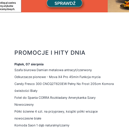
PROMOCJE I HITY DNIA
Piątek, 07 sierpnia
Szafa biurowa Damian metalowa antracyt/czerwony
Odkurzacze pionowe - Mova X4 Pro 45min Funkcja mycia
Candy Fresco 300 CNCQ2T620EW Pełny No Frost 205cm Komora
świeżości Biały
Fotel do Spania CORRA Rozkładany Amerykanka Szary
Nowoczesny
Półki ścienne 4 szt. na przyprawy, książki półki wiszące
nowoczesne białe
Komoda Saon 1 dąb naturalny/czarny