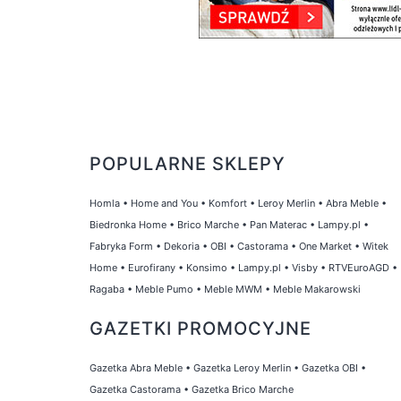
POPULARNE SKLEPY
Homla
•
Home and You
•
Komfort
•
Leroy Merlin
•
Abra Meble
•
Biedronka Home
•
Brico Marche
•
Pan Materac
•
Lampy.pl
•
Fabryka Form
•
Dekoria
•
OBI
•
Castorama
•
One Market
•
Witek
Home
•
Eurofirany
•
Konsimo
•
Lampy.pl
•
Visby
•
RTVEuroAGD
•
Ragaba
•
Meble Pumo
•
Meble MWM
•
Meble Makarowski
GAZETKI PROMOCYJNE
Gazetka Abra Meble
•
Gazetka Leroy Merlin
•
Gazetka OBI
•
Gazetka Castorama
•
Gazetka Brico Marche