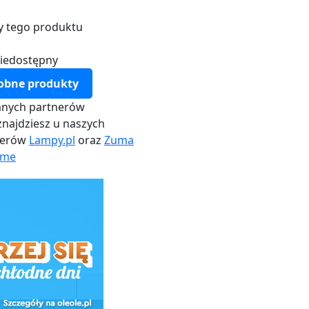
y tego produktu
iedostępny
obne produkty
nych partnerów
najdziesz u naszych
nerów
Lampy.pl
oraz
Zuma
me