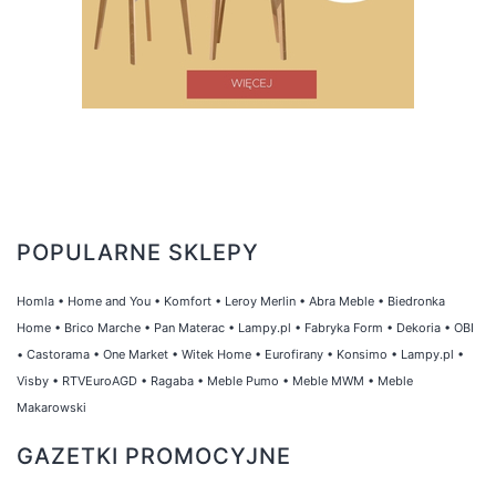
POPULARNE SKLEPY
Homla
•
Home and You
•
Komfort
•
Leroy Merlin
•
Abra Meble
•
Biedronka
Home
•
Brico Marche
•
Pan Materac
•
Lampy.pl
•
Fabryka Form
•
Dekoria
•
OBI
•
Castorama
•
One Market
•
Witek Home
•
Eurofirany
•
Konsimo
•
Lampy.pl
•
Visby
•
RTVEuroAGD
•
Ragaba
•
Meble Pumo
•
Meble MWM
•
Meble
Makarowski
GAZETKI PROMOCYJNE