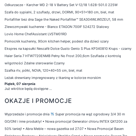
Odkurzacze - Karcher WD 2-18 V Battery Set V-12/18 1.628-501.0 225W
Szafa do sypialni, 2 szuflady, drzwi, DORMI, 90x51x180 cm, biel, mat
Portafilter bez dna Sage the Naked Portafilter™ SEA304WLW0ZEU1, 58 mm
Zlewozmywaki kuchenne - Blanco ETAGON 700IF 524272 Stalowy
Lovio Home ChefAssistant LVSTM01RD
Pomocnik kuchenny, 90cm kitchen helper, podest dla dzieci szary
Ekspres na kapsułki Nescafé Dolce Gusto Genio S Plus KP340810 Krups - czarny
Haier Seria 7 HTW7720ENMB Pełny No Frost 200,6cm Szuflada z kontrolą
wilgotności Zdalne sterowanie Czarny
Szafka rtv, półki, NOVA, 120x40x55 cm, biel, mat
Leżak drewniany impregnowany z tkaniną w kolorze morskim
Piątek, 07 sierpnia
Już wkrótce będą dostępne ...
OKAZJE I PROMOCJE
Wyprzedaże i promocje dnia
Super promocja na wąż ogrodowy 3/4 30 m
GO/ON! i inne produkty!
•
Nowa promocja! Generator chloru INTEX QX1200 za
50% taniej!
•
Abra Meble – nowa gazetka od 27.07
•
Nowa Promocja! Basen
Stelażowy Bestway – Największa Obniżka Cena!
•
Nowa promocja: Dywan Tra.