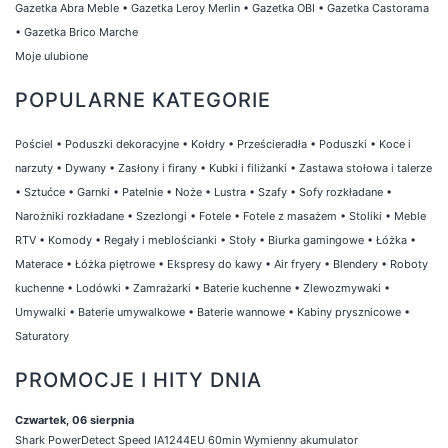
Gazetka Abra Meble
•
Gazetka Leroy Merlin
•
Gazetka OBI
•
Gazetka Castorama
•
Gazetka Brico Marche
Moje ulubione
POPULARNE KATEGORIE
Pościel
•
Poduszki dekoracyjne
•
Kołdry
•
Prześcieradła
•
Poduszki
•
Koce i
narzuty
•
Dywany
•
Zasłony i firany
•
Kubki i filiżanki
•
Zastawa stołowa i talerze
•
Sztućce
•
Garnki
•
Patelnie
•
Noże
•
Lustra
•
Szafy
•
Sofy rozkładane
•
Narożniki rozkładane
•
Szezlongi
•
Fotele
•
Fotele z masażem
•
Stoliki
•
Meble
RTV
•
Komody
•
Regały i meblościanki
•
Stoły
•
Biurka gamingowe
•
Łóżka
•
Materace
•
Łóżka piętrowe
•
Ekspresy do kawy
•
Air fryery
•
Blendery
•
Roboty
kuchenne
•
Lodówki
•
Zamrażarki
•
Baterie kuchenne
•
Zlewozmywaki
•
Umywalki
•
Baterie umywalkowe
•
Baterie wannowe
•
Kabiny prysznicowe
•
Saturatory
PROMOCJE I HITY DNIA
Czwartek, 06 sierpnia
Shark PowerDetect Speed IA1244EU 60min Wymienny akumulator