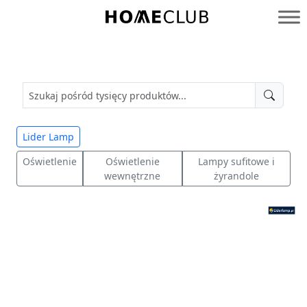
Przejdź
do
Homeclub
treści
Lider Lamp
Oświetlenie
Oświetlenie
Lampy sufitowe i
wewnętrzne
żyrandole