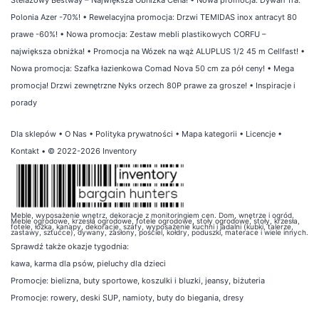
Polonia Azer -70%!
•
Rewelacyjna promocja: Drzwi TEMIDAS inox antracyt 80
prawe -60%!
•
Nowa promocja: Zestaw mebli plastikowych CORFU –
największa obniżka!
•
Promocja na Wózek na wąż ALUPLUS 1/2 45 m Cellfast!
•
Nowa promocja: Szafka łazienkowa Comad Nova 50 cm za pół ceny!
•
Mega
promocja! Drzwi zewnętrzne Nyks orzech 80P prawe za grosze!
•
Inspiracje i
porady
Dla sklepów
•
O Nas
•
Polityka prywatności
•
Mapa kategorii
•
Licencje
•
Kontakt
• © 2022-2026 Inventory
Meble, wyposażenie wnętrz, dekoracje z monitoringiem cen. Dom, wnętrze i ogród.
Meble ogrodowe, krzesła ogrodowe, fotele ogrodowe, stoły ogrodowe, stoły, krzesła,
fotele, łóżka, kanapy, dekoracje, szafy, wyposażenie kuchni i jadalni (kubki, talerze,
zastawy, sztućce), dywany, zasłony, pościel, kołdry, poduszki, materace i wiele innych.
Sprawdź także
okazje tygodnia
:
kawa
,
karma dla psów
,
pieluchy dla dzieci
Promocje:
bielizna
,
buty sportowe
,
koszulki i bluzki
,
jeansy
,
biżuteria
Promocje:
rowery
,
deski SUP
,
namioty
,
buty do biegania
,
dresy