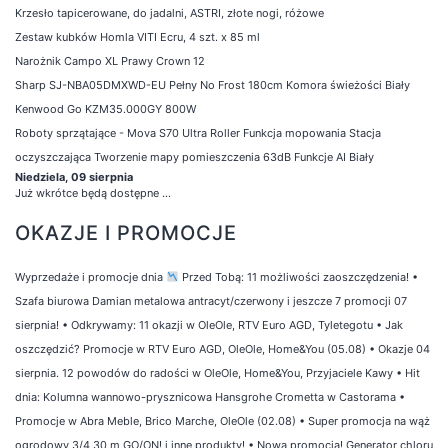
Krzesło tapicerowane, do jadalni, ASTRI, złote nogi, różowe
Zestaw kubków Homla VITI Ecru, 4 szt. x 85 ml
Narożnik Campo XL Prawy Crown 12
Sharp SJ-NBA05DMXWD-EU Pełny No Frost 180cm Komora świeżości Biały
Kenwood Go KZM35.000GY 800W
Roboty sprzątające - Mova S70 Ultra Roller Funkcja mopowania Stacja
oczyszczająca Tworzenie mapy pomieszczenia 63dB Funkcje AI Biały
Niedziela, 09 sierpnia
Już wkrótce będą dostępne ...
OKAZJE I PROMOCJE
Wyprzedaże i promocje dnia
Przed Tobą: 11 możliwości zaoszczędzenia!
•
Szafa biurowa Damian metalowa antracyt/czerwony i jeszcze 7 promocji 07
sierpnia!
•
Odkrywamy: 11 okazji w OleOle, RTV Euro AGD, Tyletegotu
•
Jak
oszczędzić? Promocje w RTV Euro AGD, OleOle, Home&You (05.08)
•
Okazje 04
sierpnia. 12 powodów do radości w OleOle, Home&You, Przyjaciele Kawy
•
Hit
dnia: Kolumna wannowo-prysznicowa Hansgrohe Crometta w Castorama
•
Promocje w Abra Meble, Brico Marche, OleOle (02.08)
•
Super promocja na wąż
ogrodowy 3/4 30 m GO/ON! i inne produkty!
•
Nowa promocja! Generator chloru