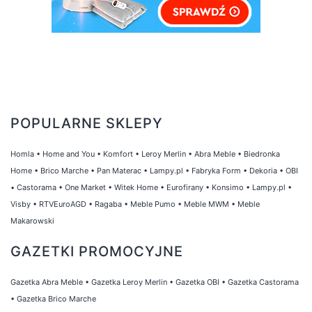
POPULARNE SKLEPY
Homla
•
Home and You
•
Komfort
•
Leroy Merlin
•
Abra Meble
•
Biedronka
Home
•
Brico Marche
•
Pan Materac
•
Lampy.pl
•
Fabryka Form
•
Dekoria
•
OBI
•
Castorama
•
One Market
•
Witek Home
•
Eurofirany
•
Konsimo
•
Lampy.pl
•
Visby
•
RTVEuroAGD
•
Ragaba
•
Meble Pumo
•
Meble MWM
•
Meble
Makarowski
GAZETKI PROMOCYJNE
Gazetka Abra Meble
•
Gazetka Leroy Merlin
•
Gazetka OBI
•
Gazetka Castorama
•
Gazetka Brico Marche