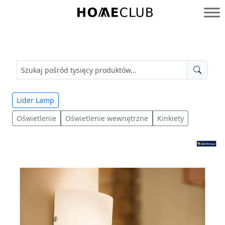
Przejdź
do
Homeclub
treści
Lider Lamp
Oświetlenie
Oświetlenie wewnętrzne
Kinkiety