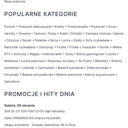
Moje ulubione
POPULARNE KATEGORIE
Pościel
•
Poduszki dekoracyjne
•
Kołdry
•
Prześcieradła
•
Poduszki
•
Koce i
narzuty
•
Dywany
•
Zasłony i firany
•
Kubki i filiżanki
•
Zastawa stołowa i talerze
•
Sztućce
•
Garnki
•
Patelnie
•
Noże
•
Lustra
•
Szafy
•
Sofy rozkładane
•
Narożniki rozkładane
•
Szezlongi
•
Fotele
•
Fotele z masażem
•
Stoliki
•
Meble
RTV
•
Komody
•
Regały i meblościanki
•
Stoły
•
Biurka gamingowe
•
Łóżka
•
Materace
•
Łóżka piętrowe
•
Ekspresy do kawy
•
Air fryery
•
Blendery
•
Roboty
kuchenne
•
Lodówki
•
Zamrażarki
•
Baterie kuchenne
•
Zlewozmywaki
•
Umywalki
•
Baterie umywalkowe
•
Baterie wannowe
•
Kabiny prysznicowe
•
Saturatory
PROMOCJE I HITY DNIA
Sobota, 08 sierpnia
Stół St-23 200x100+2x50 dąb naturalny
Haier HWS84GA 84 miejsca na butelki
Okapy kuchenne - Globalo Arenoflow 39.4 Złoty