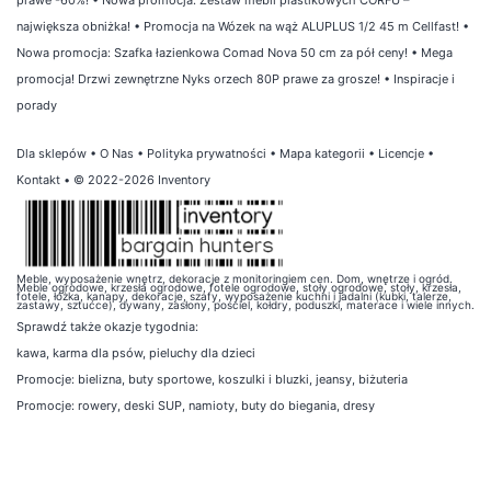
największa obniżka!
•
Promocja na Wózek na wąż ALUPLUS 1/2 45 m Cellfast!
•
Nowa promocja: Szafka łazienkowa Comad Nova 50 cm za pół ceny!
•
Mega
promocja! Drzwi zewnętrzne Nyks orzech 80P prawe za grosze!
•
Inspiracje i
porady
Dla sklepów
•
O Nas
•
Polityka prywatności
•
Mapa kategorii
•
Licencje
•
Kontakt
• © 2022-2026 Inventory
Meble, wyposażenie wnętrz, dekoracje z monitoringiem cen. Dom, wnętrze i ogród.
Meble ogrodowe, krzesła ogrodowe, fotele ogrodowe, stoły ogrodowe, stoły, krzesła,
fotele, łóżka, kanapy, dekoracje, szafy, wyposażenie kuchni i jadalni (kubki, talerze,
zastawy, sztućce), dywany, zasłony, pościel, kołdry, poduszki, materace i wiele innych.
Sprawdź także
okazje tygodnia
:
kawa
,
karma dla psów
,
pieluchy dla dzieci
Promocje:
bielizna
,
buty sportowe
,
koszulki i bluzki
,
jeansy
,
biżuteria
Promocje:
rowery
,
deski SUP
,
namioty
,
buty do biegania
,
dresy