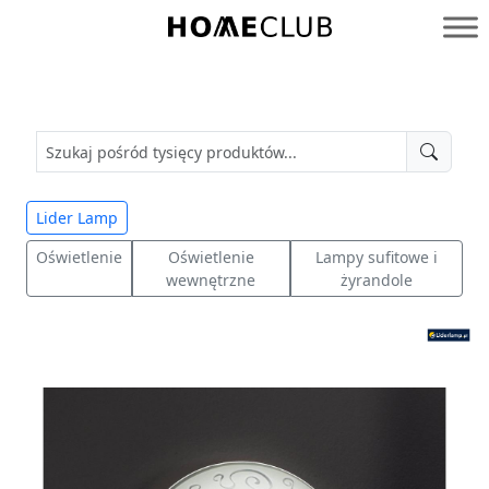
Przejdź
do
Homeclub
treści
Lider Lamp
Oświetlenie
Oświetlenie
Lampy sufitowe i
wewnętrzne
żyrandole