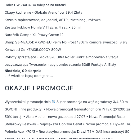
Haier HWS84GA 84 miejsca na butelki
Okapy kuchenne - Globalo Arenoflow 39.4 Złoty
Krzesło tapicerowane, do jadalni, ASTRI, złote nogi, różowe
Zestaw kubków Homla VITI Ecru, 4 szt. x 85 ml
Narożnik Campo XL Prawy Crown 12
Sharp SJ-NBA05DMXWD-EU Pełny No Frost 180cm Komora świeżości Biały
Kenwood Go KZM35.000GY 800W
Roboty sprzątające - Mova S70 Ultra Roller Funkcja mopowania Stacja
oczyszczająca Tworzenie mapy pomieszczenia 63dB Funkcje AI Biały
Niedziela, 09 sierpnia
Już wkrótce będą dostępne ...
OKAZJE I PROMOCJE
Wyprzedaże i promocje dnia
Super promocja na wąż ogrodowy 3/4 30 m
GO/ON! i inne produkty!
•
Nowa promocja! Generator chloru INTEX QX1200 za
50% taniej!
•
Abra Meble – nowa gazetka od 27.07
•
Nowa Promocja! Basen
Stelażowy Bestway – Największa Obniżka Cena!
•
Nowa promocja: Dywan Tra.
Polonia Azer -70%!
•
Rewelacyjna promocja: Drzwi TEMIDAS inox antracyt 80
prawe -60%!
•
Nowa promocja: Zestaw mebli plastikowych CORFU –