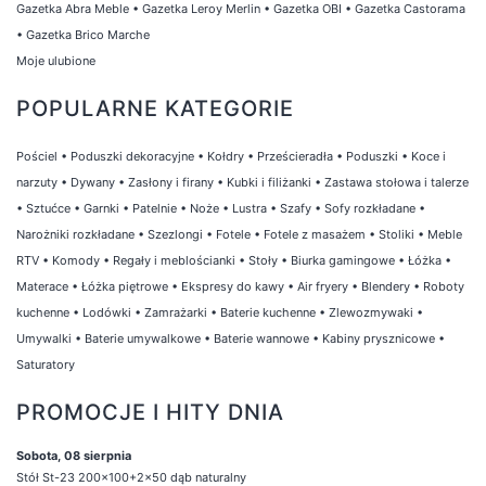
Gazetka Abra Meble
•
Gazetka Leroy Merlin
•
Gazetka OBI
•
Gazetka Castorama
•
Gazetka Brico Marche
Moje ulubione
POPULARNE KATEGORIE
Pościel
•
Poduszki dekoracyjne
•
Kołdry
•
Prześcieradła
•
Poduszki
•
Koce i
narzuty
•
Dywany
•
Zasłony i firany
•
Kubki i filiżanki
•
Zastawa stołowa i talerze
•
Sztućce
•
Garnki
•
Patelnie
•
Noże
•
Lustra
•
Szafy
•
Sofy rozkładane
•
Narożniki rozkładane
•
Szezlongi
•
Fotele
•
Fotele z masażem
•
Stoliki
•
Meble
RTV
•
Komody
•
Regały i meblościanki
•
Stoły
•
Biurka gamingowe
•
Łóżka
•
Materace
•
Łóżka piętrowe
•
Ekspresy do kawy
•
Air fryery
•
Blendery
•
Roboty
kuchenne
•
Lodówki
•
Zamrażarki
•
Baterie kuchenne
•
Zlewozmywaki
•
Umywalki
•
Baterie umywalkowe
•
Baterie wannowe
•
Kabiny prysznicowe
•
Saturatory
PROMOCJE I HITY DNIA
Sobota, 08 sierpnia
Stół St-23 200x100+2x50 dąb naturalny