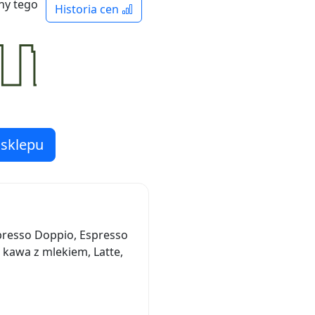
ny tego
Historia cen
 sklepu
spresso Doppio, Espresso
 kawa z mlekiem, Latte,