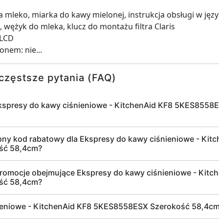
mleko, miarka do kawy mielonej, instrukcja obsługi w języ
, wężyk do mleka, klucz do montażu filtra Claris
 LCD
nem: nie...
częstsze pytania (FAQ)
 Ekspresy do kawy ciśnieniowe - KitchenAid KF8 5KES855
pny kod rabatowy dla Ekspresy do kawy ciśnieniowe - Kit
ść 58,4cm?
romocje obejmujące Ekspresy do kawy ciśnieniowe - Kitc
ść 58,4cm?
ieniowe - KitchenAid KF8 5KES8558ESX Szerokość 58,4cm 