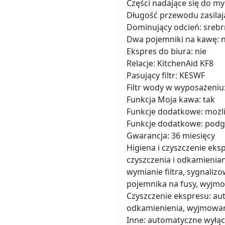
Części nadające się do m
Długość przewodu zasilaj
Dominujący odcień: srebr
Dwa pojemniki na kawę: n
Ekspres do biura: nie
Relacje: KitchenAid KF8
Pasujący filtr: KESWF
Filtr wody w wyposażeniu:
Funkcja Moja kawa: tak
Funkcje dodatkowe: możliw
Funkcje dodatkowe: podgr
Gwarancja: 36 miesięcy
Higiena i czyszczenie ek
czyszczenia i odkamienia
wymianie filtra, sygnaliz
pojemnika na fusy, wyjm
Czyszczenie ekspresu: au
odkamienienia, wyjmowan
Inne: automatyczne wyłącz