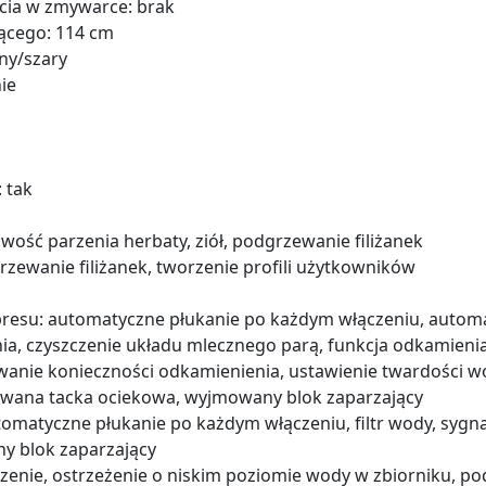
ycia w zmywarce: brak
ącego: 114 cm
ny/szary
ie
 tak
ość parzenia herbaty, ziół, podgrzewanie filiżanek
zewanie filiżanek, tworzenie profili użytkowników
spresu: automatyczne płukanie po każdym włączeniu, auto
nia, czyszczenie układu mlecznego parą, funkcja odkamieni
owanie konieczności odkamienienia, ustawienie twardości w
owana tacka ociekowa, wyjmowany blok zaparzający
tomatyczne płukanie po każdym włączeniu, filtr wody, sygn
y blok zaparzający
enie, ostrzeżenie o niskim poziomie wody w zbiorniku, pod