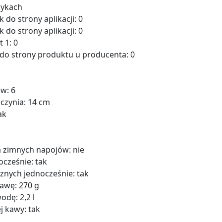
zykach
k do strony aplikacji: 0
k do strony aplikacji: 0
 1: 0
k do strony produktu u producenta: 0
ów: 6
zynia: 14 cm
ak
 zimnych napojów: nie
cześnie: tak
nych jednocześnie: tak
awę: 270 g
dę: 2,2 l
j kawy: tak