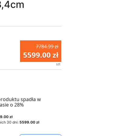
8,4cm
7784.99 zł
5599.00 zł
szt
produktu spadła w
asie o 28%
9.00 zł
ich 30 dni:
5599.00 zł