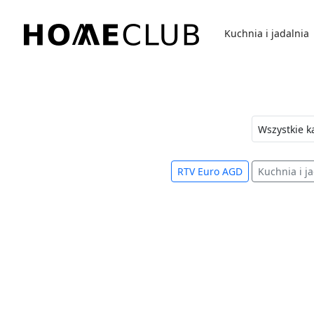
Przejdź
do
Kuchnia i jadalnia
treści
Homeclub
RTV Euro AGD
Kuchnia i j