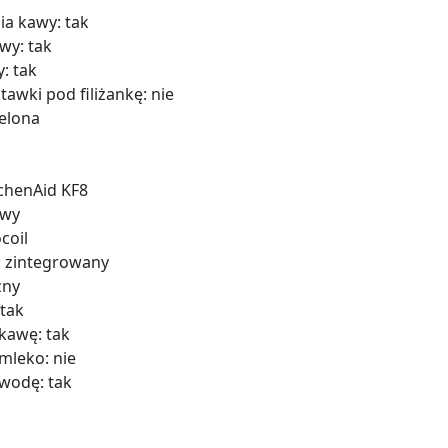
ia kawy: tak
wy: tak
: tak
awki pod filiżankę: nie
ielona
tchenAid KF8
owy
coil
: zintegrowany
zny
tak
kawę: tak
leko: nie
wodę: tak