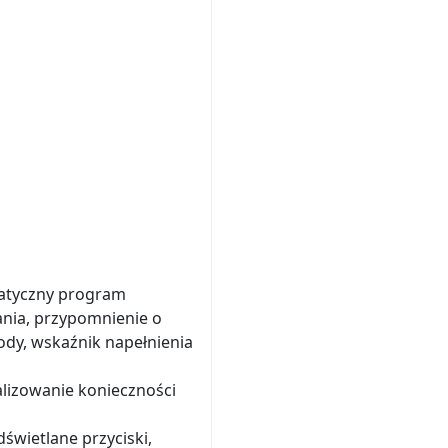
matyczny program
ania, przypomnienie o
ody, wskaźnik napełnienia
alizowanie konieczności
świetlane przyciski,