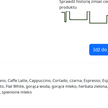
Sprawdź historię zmian ce
produktu
Idź do
no, Caffe Latte, Cappuccino, Cortado, czarna, Espresso, E
o, Flat White, gorąca woda, gorące mleko, herbata zielona,
o, spienione mleko