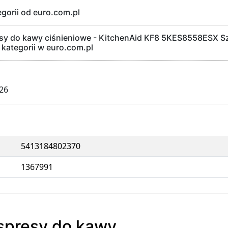
egorii od euro.com.pl
y do kawy ciśnieniowe - KitchenAid KF8 5KES8558ESX Sz
 kategorii w euro.com.pl
026
5413184802370
1367991
kspresy do kawy