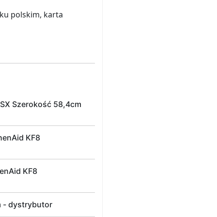
ku polskim, karta
8ESX Szerokość 58,4cm
chenAid KF8
henAid KF8
- dystrybutor