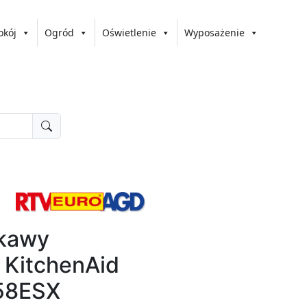
okój
Ogród
Oświetlenie
Wyposażenie
 kawy
- KitchenAid
58ESX