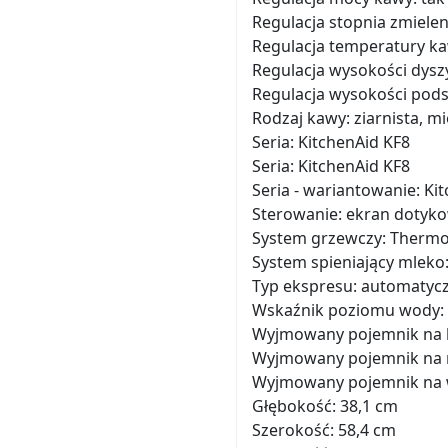
Regulacja stopnia zmielen
Regulacja temperatury ka
Regulacja wysokości dyszy
Regulacja wysokości podst
Rodzaj kawy: ziarnista, m
Seria: KitchenAid KF8
Seria: KitchenAid KF8
Seria - wariantowanie: Ki
Sterowanie: ekran dotyk
System grzewczy: Thermo
System spieniający mleko
Typ ekspresu: automatyc
Wskaźnik poziomu wody: 
Wyjmowany pojemnik na 
Wyjmowany pojemnik na m
Wyjmowany pojemnik na 
Głębokość: 38,1 cm
Szerokość: 58,4 cm