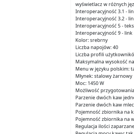
wyświetlacz w różnych ję
Interoperacyjność 3.1 - lin
Interoperacyjność 3.2 - lin
Interoperacyjność 5 - tekst
Interoperacyjność 9 - lin
Kolor: srebrny
Liczba napojów: 40
Liczba profili użytkownik
Maksymalna wysokość nac
Menu w języku polskim: t
Młynek: stalowy żarnowy
Moc: 1450 W
Możliwość przygotowania
Parzenie dwóch kaw jedno
Parzenie dwóch kaw mlecz
Pojemność zbiornika na k
Pojemność zbiornika na wo
Regulacja ilości zaparzane
Regulacja mocy kawy: tak