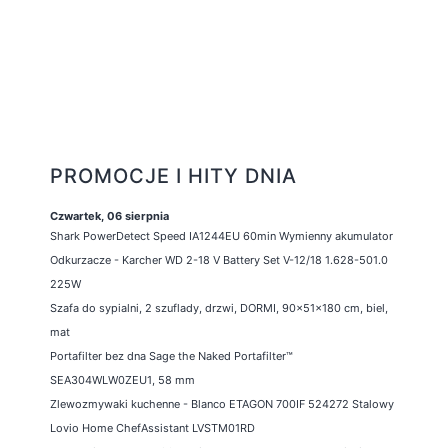
PROMOCJE I HITY DNIA
Czwartek, 06 sierpnia
Shark PowerDetect Speed IA1244EU 60min Wymienny akumulator
Odkurzacze - Karcher WD 2-18 V Battery Set V-12/18 1.628-501.0
225W
Szafa do sypialni, 2 szuflady, drzwi, DORMI, 90x51x180 cm, biel,
mat
Portafilter bez dna Sage the Naked Portafilter™
SEA304WLW0ZEU1, 58 mm
Zlewozmywaki kuchenne - Blanco ETAGON 700IF 524272 Stalowy
Lovio Home ChefAssistant LVSTM01RD