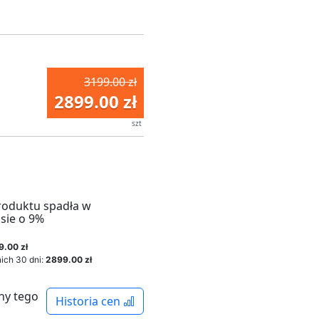
3199.00 zł
2899.00 zł
szt
roduktu spadła w
sie o 9%
9.00 zł
ich 30 dni:
2899.00 zł
ny tego
Historia cen