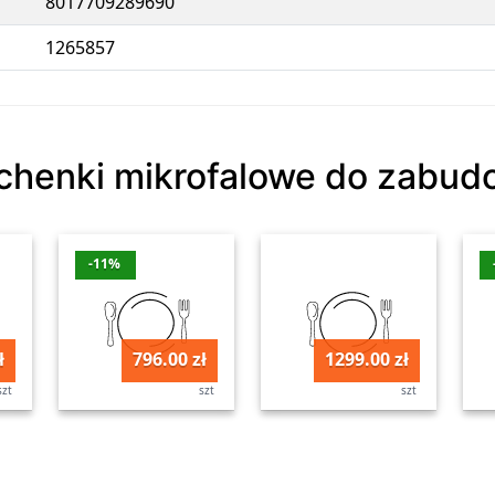
8017709289690
1265857
uchenki mikrofalowe do zabu
-11%
ł
796.00 zł
1299.00 zł
szt
szt
szt