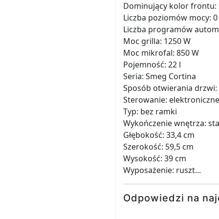
Dominujący kolor frontu
Liczba poziomów mocy: 0
Liczba programów automa
Moc grilla: 1250 W
Moc mikrofal: 850 W
Pojemność: 22 l
Seria: Smeg Cortina
Sposób otwierania drzwi:
Sterowanie: elektroniczne
Typ: bez ramki
Wykończenie wnętrza: sta
Głębokość: 33,4 cm
Szerokość: 59,5 cm
Wysokość: 39 cm
Wyposażenie: ruszt...
Odpowiedzi na naj