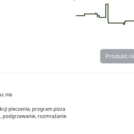
Produkt n
u: nie
cji pieczenia, program pizza
l, podgrzewanie, rozmrażanie