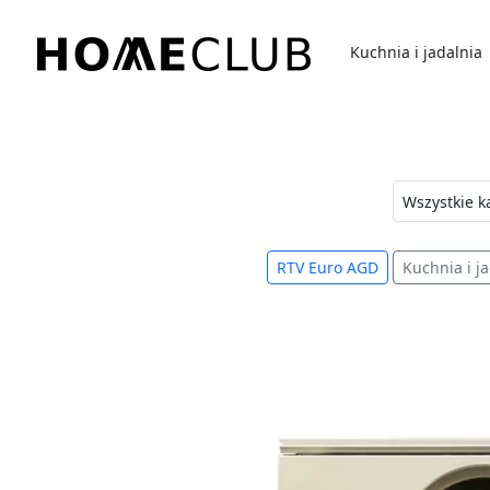
Przejdź
do
Kuchnia i jadalnia
treści
Homeclub
RTV Euro AGD
Kuchnia i j