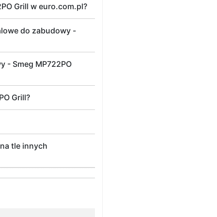
O Grill w euro.com.pl?
alowe do zabudowy -
owy - Smeg MP722PO
O Grill?
na tle innych