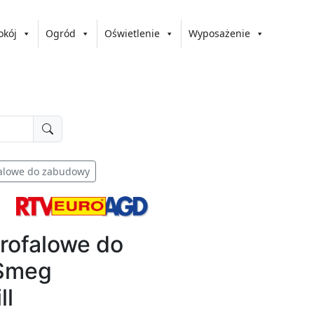
okój
Ogród
Oświetlenie
Wyposażenie
alowe do zabudowy
rofalowe do
 Smeg
ll