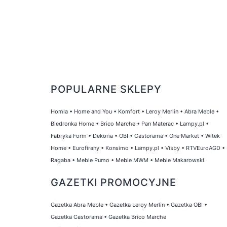
POPULARNE SKLEPY
Homla
•
Home and You
•
Komfort
•
Leroy Merlin
•
Abra Meble
•
Biedronka Home
•
Brico Marche
•
Pan Materac
•
Lampy.pl
•
Fabryka Form
•
Dekoria
•
OBI
•
Castorama
•
One Market
•
Witek
Home
•
Eurofirany
•
Konsimo
•
Lampy.pl
•
Visby
•
RTVEuroAGD
•
Ragaba
•
Meble Pumo
•
Meble MWM
•
Meble Makarowski
GAZETKI PROMOCYJNE
Gazetka Abra Meble
•
Gazetka Leroy Merlin
•
Gazetka OBI
•
Gazetka Castorama
•
Gazetka Brico Marche