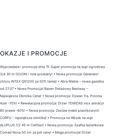
OKAZJE I PROMOCJE
Wyprzedaże i promocje dnia
Super promocja na wąż ogrodowy
3/4 30 m GO/ON! i inne produkty!
•
Nowa promocja! Generator
chloru INTEX QX1200 za 50% taniej!
•
Abra Meble – nowa gazetka
od 27.07
•
Nowa Promocja! Basen Stelażowy Bestway –
Największa Obniżka Cena!
•
Nowa promocja: Dywan Tra. Polonia
Azer -70%!
•
Rewelacyjna promocja: Drzwi TEMIDAS inox antracyt
80 prawe -60%!
•
Nowa promocja: Zestaw mebli plastikowych
CORFU – największa obniżka!
•
Promocja na Wózek na wąż
ALUPLUS 1/2 45 m Cellfast!
•
Nowa promocja: Szafka łazienkowa
Comad Nova 50 cm za pół ceny!
•
Mega promocja! Drzwi