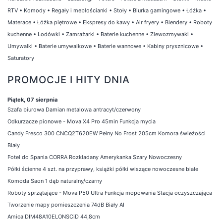
RTV
•
Komody
•
Regały i meblościanki
•
Stoły
•
Biurka gamingowe
•
Łóżka
•
Materace
•
Łóżka piętrowe
•
Ekspresy do kawy
•
Air fryery
•
Blendery
•
Roboty
kuchenne
•
Lodówki
•
Zamrażarki
•
Baterie kuchenne
•
Zlewozmywaki
•
Umywalki
•
Baterie umywalkowe
•
Baterie wannowe
•
Kabiny prysznicowe
•
Saturatory
PROMOCJE I HITY DNIA
Piątek, 07 sierpnia
Szafa biurowa Damian metalowa antracyt/czerwony
Odkurzacze pionowe - Mova X4 Pro 45min Funkcja mycia
Candy Fresco 300 CNCQ2T620EW Pełny No Frost 205cm Komora świeżości
Biały
Fotel do Spania CORRA Rozkładany Amerykanka Szary Nowoczesny
Półki ścienne 4 szt. na przyprawy, książki półki wiszące nowoczesne białe
Komoda Saon 1 dąb naturalny/czarny
Roboty sprzątające - Mova P50 Ultra Funkcja mopowania Stacja oczyszczająca
Tworzenie mapy pomieszczenia 74dB Biały AI
Amica DIM48A10ELONSCiD 44,8cm