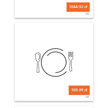
1044.92 zł
szt
169.99 zł
szt