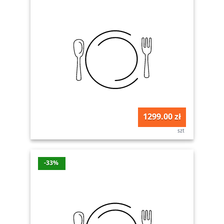
1299.00 zł
szt
-33%