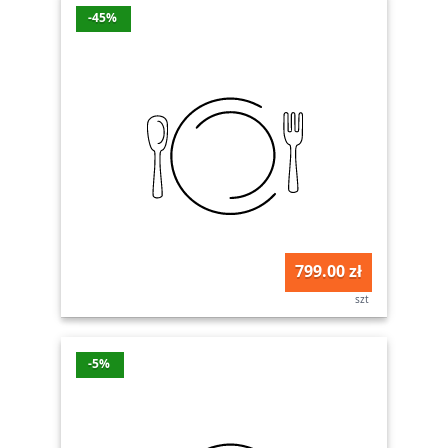
-45%
799.00 zł
szt
-5%