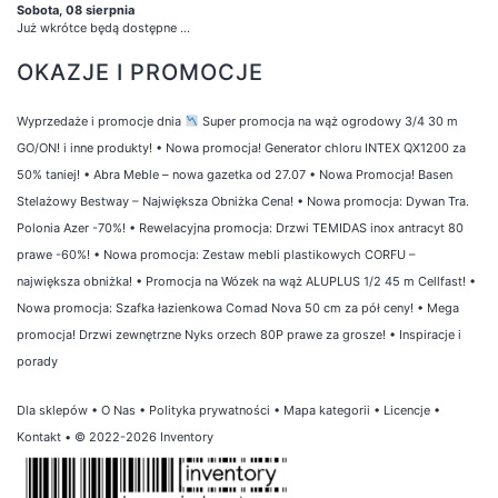
Sobota, 08 sierpnia
Już wkrótce będą dostępne ...
OKAZJE I PROMOCJE
Wyprzedaże i promocje dnia
Super promocja na wąż ogrodowy 3/4 30 m
GO/ON! i inne produkty!
•
Nowa promocja! Generator chloru INTEX QX1200 za
50% taniej!
•
Abra Meble – nowa gazetka od 27.07
•
Nowa Promocja! Basen
Stelażowy Bestway – Największa Obniżka Cena!
•
Nowa promocja: Dywan Tra.
Polonia Azer -70%!
•
Rewelacyjna promocja: Drzwi TEMIDAS inox antracyt 80
prawe -60%!
•
Nowa promocja: Zestaw mebli plastikowych CORFU –
największa obniżka!
•
Promocja na Wózek na wąż ALUPLUS 1/2 45 m Cellfast!
•
Nowa promocja: Szafka łazienkowa Comad Nova 50 cm za pół ceny!
•
Mega
promocja! Drzwi zewnętrzne Nyks orzech 80P prawe za grosze!
•
Inspiracje i
porady
Dla sklepów
•
O Nas
•
Polityka prywatności
•
Mapa kategorii
•
Licencje
•
Kontakt
• © 2022-2026 Inventory