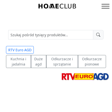
Przejdź
do
Homeclub
treści
RTV Euro AGD
Kuchnia i
Duże
Odkurzacze i
Odkurzacze
jadalnia
agd
sprzątanie
pionowe