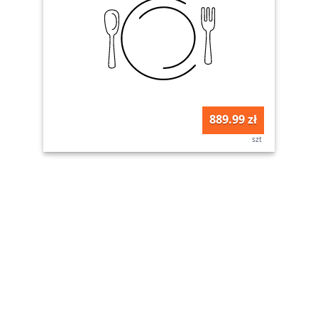
889.99 zł
szt