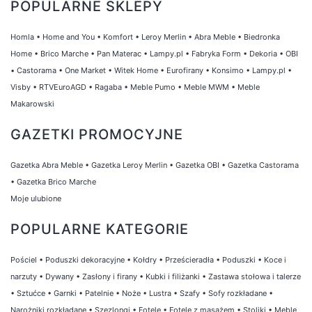
POPULARNE SKLEPY
Homla
•
Home and You
•
Komfort
•
Leroy Merlin
•
Abra Meble
•
Biedronka
Home
•
Brico Marche
•
Pan Materac
•
Lampy.pl
•
Fabryka Form
•
Dekoria
•
OBI
•
Castorama
•
One Market
•
Witek Home
•
Eurofirany
•
Konsimo
•
Lampy.pl
•
Visby
•
RTVEuroAGD
•
Ragaba
•
Meble Pumo
•
Meble MWM
•
Meble
Makarowski
GAZETKI PROMOCYJNE
Gazetka Abra Meble
•
Gazetka Leroy Merlin
•
Gazetka OBI
•
Gazetka Castorama
•
Gazetka Brico Marche
Moje ulubione
POPULARNE KATEGORIE
Pościel
•
Poduszki dekoracyjne
•
Kołdry
•
Prześcieradła
•
Poduszki
•
Koce i
narzuty
•
Dywany
•
Zasłony i firany
•
Kubki i filiżanki
•
Zastawa stołowa i talerze
•
Sztućce
•
Garnki
•
Patelnie
•
Noże
•
Lustra
•
Szafy
•
Sofy rozkładane
•
Narożniki rozkładane
•
Szezlongi
•
Fotele
•
Fotele z masażem
•
Stoliki
•
Meble