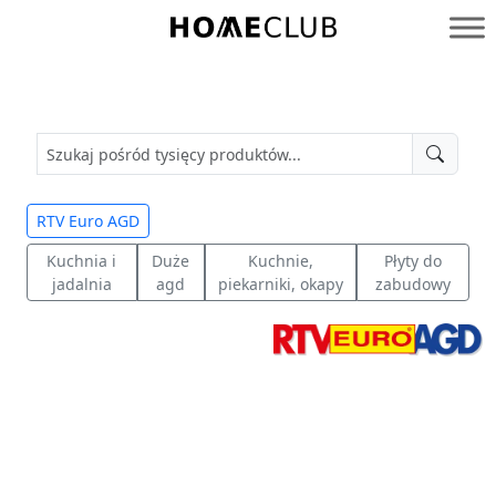
Przejdź
do
Homeclub
treści
RTV Euro AGD
Kuchnia i
Duże
Kuchnie,
Płyty do
jadalnia
agd
piekarniki, okapy
zabudowy