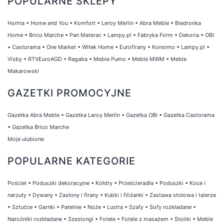
POPULARNE SKLEPY
Homla
•
Home and You
•
Komfort
•
Leroy Merlin
•
Abra Meble
•
Biedronka
Home
•
Brico Marche
•
Pan Materac
•
Lampy.pl
•
Fabryka Form
•
Dekoria
•
OBI
•
Castorama
•
One Market
•
Witek Home
•
Eurofirany
•
Konsimo
•
Lampy.pl
•
Visby
•
RTVEuroAGD
•
Ragaba
•
Meble Pumo
•
Meble MWM
•
Meble
Makarowski
GAZETKI PROMOCYJNE
Gazetka Abra Meble
•
Gazetka Leroy Merlin
•
Gazetka OBI
•
Gazetka Castorama
•
Gazetka Brico Marche
Moje ulubione
POPULARNE KATEGORIE
Pościel
•
Poduszki dekoracyjne
•
Kołdry
•
Prześcieradła
•
Poduszki
•
Koce i
narzuty
•
Dywany
•
Zasłony i firany
•
Kubki i filiżanki
•
Zastawa stołowa i talerze
•
Sztućce
•
Garnki
•
Patelnie
•
Noże
•
Lustra
•
Szafy
•
Sofy rozkładane
•
Narożniki rozkładane
•
Szezlongi
•
Fotele
•
Fotele z masażem
•
Stoliki
•
Meble