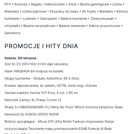
RTV
•
Komody
•
Regały i meblościanki
•
Stoły
•
Biurka gamingowe
•
Łóżka
•
Materace
•
Łóżka piętrowe
•
Ekspresy do kawy
•
Air fryery
•
Blendery
•
Roboty
kuchenne
•
Lodówki
•
Zamrażarki
•
Baterie kuchenne
•
Zlewozmywaki
•
Umywalki
•
Baterie umywalkowe
•
Baterie wannowe
•
Kabiny prysznicowe
•
Saturatory
PROMOCJE I HITY DNIA
Sobota, 08 sierpnia
Stół St-23 200x100+2x50 dąb naturalny
Haier HWS84GA 84 miejsca na butelki
Okapy kuchenne - Globalo Arenoflow 39.4 Złoty
Krzesło tapicerowane, do jadalni, ASTRI, złote nogi, różowe
Zestaw kubków Homla VITI Ecru, 4 szt. x 85 ml
Narożnik Campo XL Prawy Crown 12
Sharp SJ-NBA05DMXWD-EU Pełny No Frost 180cm Komora świeżości Biały
Kenwood Go KZM35.000GY 800W
Roboty sprzątające - Mova S70 Ultra Roller Funkcja mopowania Stacja
oczyszczająca Tworzenie mapy pomieszczenia 63dB Funkcje AI Biały