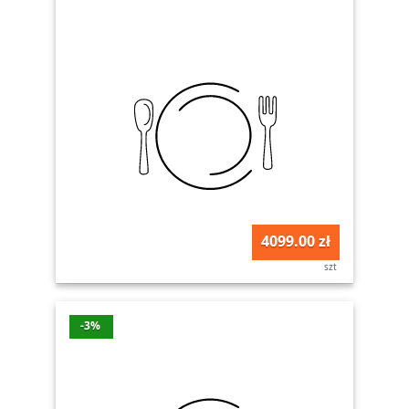
4099.00 zł
szt
-3%