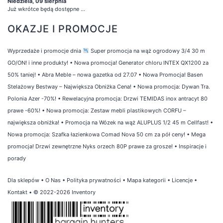
Niedziela, 09 sierpnia
Już wkrótce będą dostępne ...
OKAZJE I PROMOCJE
Wyprzedaże i promocje dnia
Super promocja na wąż ogrodowy 3/4 30 m
GO/ON! i inne produkty!
•
Nowa promocja! Generator chloru INTEX QX1200 za
50% taniej!
•
Abra Meble – nowa gazetka od 27.07
•
Nowa Promocja! Basen
Stelażowy Bestway – Największa Obniżka Cena!
•
Nowa promocja: Dywan Tra.
Polonia Azer -70%!
•
Rewelacyjna promocja: Drzwi TEMIDAS inox antracyt 80
prawe -60%!
•
Nowa promocja: Zestaw mebli plastikowych CORFU –
największa obniżka!
•
Promocja na Wózek na wąż ALUPLUS 1/2 45 m Cellfast!
•
Nowa promocja: Szafka łazienkowa Comad Nova 50 cm za pół ceny!
•
Mega
promocja! Drzwi zewnętrzne Nyks orzech 80P prawe za grosze!
•
Inspiracje i
porady
Dla sklepów
•
O Nas
•
Polityka prywatności
•
Mapa kategorii
•
Licencje
•
Kontakt
• © 2022-2026 Inventory