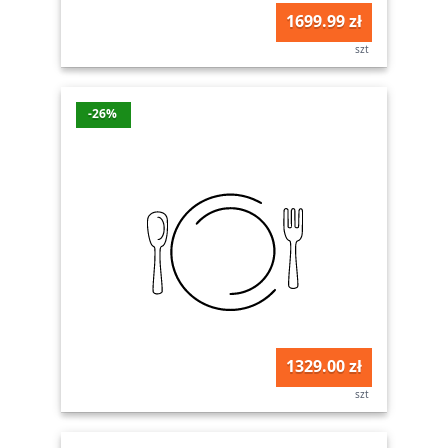
1699.99 zł
szt
-26%
1329.00 zł
szt