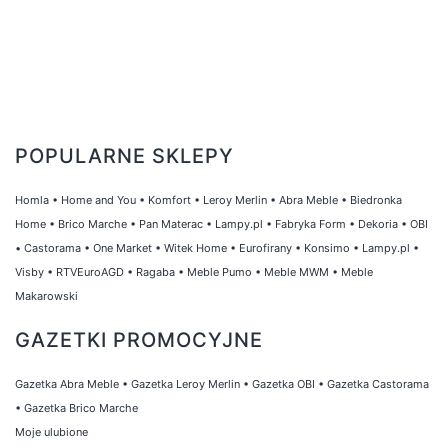
POPULARNE SKLEPY
Homla
•
Home and You
•
Komfort
•
Leroy Merlin
•
Abra Meble
•
Biedronka
Home
•
Brico Marche
•
Pan Materac
•
Lampy.pl
•
Fabryka Form
•
Dekoria
•
OBI
•
Castorama
•
One Market
•
Witek Home
•
Eurofirany
•
Konsimo
•
Lampy.pl
•
Visby
•
RTVEuroAGD
•
Ragaba
•
Meble Pumo
•
Meble MWM
•
Meble
Makarowski
GAZETKI PROMOCYJNE
Gazetka Abra Meble
•
Gazetka Leroy Merlin
•
Gazetka OBI
•
Gazetka Castorama
•
Gazetka Brico Marche
Moje ulubione