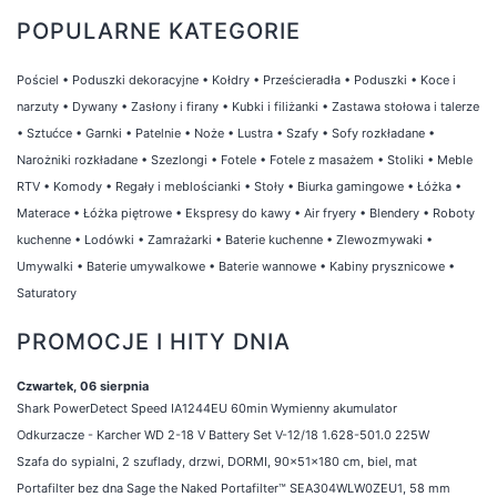
POPULARNE KATEGORIE
Pościel
•
Poduszki dekoracyjne
•
Kołdry
•
Prześcieradła
•
Poduszki
•
Koce i
narzuty
•
Dywany
•
Zasłony i firany
•
Kubki i filiżanki
•
Zastawa stołowa i talerze
•
Sztućce
•
Garnki
•
Patelnie
•
Noże
•
Lustra
•
Szafy
•
Sofy rozkładane
•
Narożniki rozkładane
•
Szezlongi
•
Fotele
•
Fotele z masażem
•
Stoliki
•
Meble
RTV
•
Komody
•
Regały i meblościanki
•
Stoły
•
Biurka gamingowe
•
Łóżka
•
Materace
•
Łóżka piętrowe
•
Ekspresy do kawy
•
Air fryery
•
Blendery
•
Roboty
kuchenne
•
Lodówki
•
Zamrażarki
•
Baterie kuchenne
•
Zlewozmywaki
•
Umywalki
•
Baterie umywalkowe
•
Baterie wannowe
•
Kabiny prysznicowe
•
Saturatory
PROMOCJE I HITY DNIA
Czwartek, 06 sierpnia
Shark PowerDetect Speed IA1244EU 60min Wymienny akumulator
Odkurzacze - Karcher WD 2-18 V Battery Set V-12/18 1.628-501.0 225W
Szafa do sypialni, 2 szuflady, drzwi, DORMI, 90x51x180 cm, biel, mat
Portafilter bez dna Sage the Naked Portafilter™ SEA304WLW0ZEU1, 58 mm