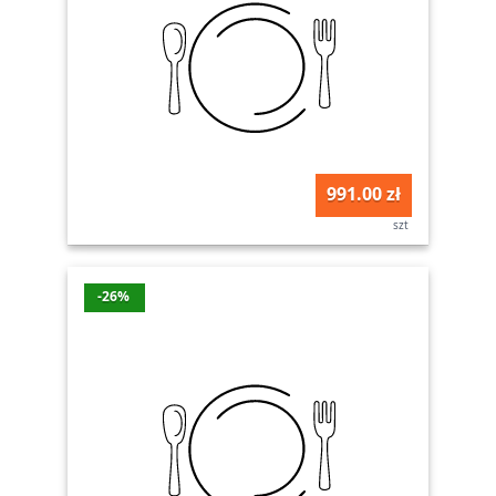
991.00 zł
szt
-26%