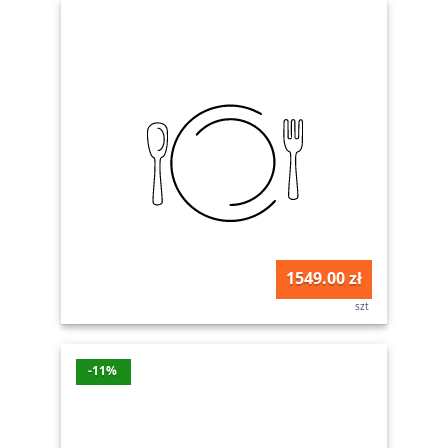
1549.00 zł
szt
-11%