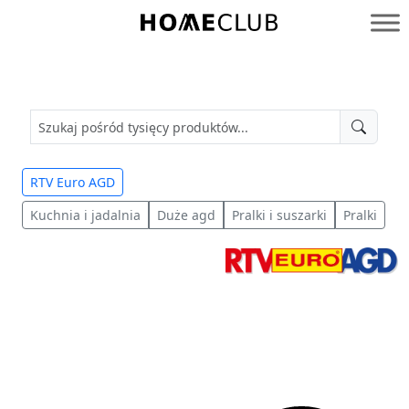
Przejdź
do
Homeclub
treści
RTV Euro AGD
Kuchnia i jadalnia
Duże agd
Pralki i suszarki
Pralki