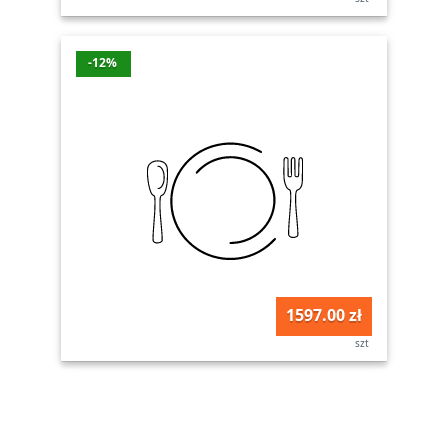
-12%
1597.00 zł
szt