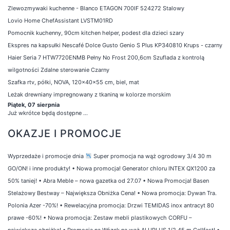
Zlewozmywaki kuchenne - Blanco ETAGON 700IF 524272 Stalowy
Lovio Home ChefAssistant LVSTM01RD
Pomocnik kuchenny, 90cm kitchen helper, podest dla dzieci szary
Ekspres na kapsułki Nescafé Dolce Gusto Genio S Plus KP340810 Krups - czarny
Haier Seria 7 HTW7720ENMB Pełny No Frost 200,6cm Szuflada z kontrolą
wilgotności Zdalne sterowanie Czarny
Szafka rtv, półki, NOVA, 120x40x55 cm, biel, mat
Leżak drewniany impregnowany z tkaniną w kolorze morskim
Piątek, 07 sierpnia
Już wkrótce będą dostępne ...
OKAZJE I PROMOCJE
Wyprzedaże i promocje dnia
Super promocja na wąż ogrodowy 3/4 30 m
GO/ON! i inne produkty!
•
Nowa promocja! Generator chloru INTEX QX1200 za
50% taniej!
•
Abra Meble – nowa gazetka od 27.07
•
Nowa Promocja! Basen
Stelażowy Bestway – Największa Obniżka Cena!
•
Nowa promocja: Dywan Tra.
Polonia Azer -70%!
•
Rewelacyjna promocja: Drzwi TEMIDAS inox antracyt 80
prawe -60%!
•
Nowa promocja: Zestaw mebli plastikowych CORFU –
największa obniżka!
•
Promocja na Wózek na wąż ALUPLUS 1/2 45 m Cellfast!
•