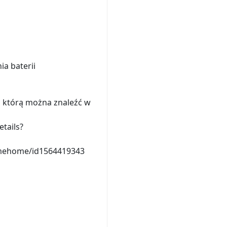
a baterii
i, którą można znaleźć w
etails?
reamehome/id1564419343