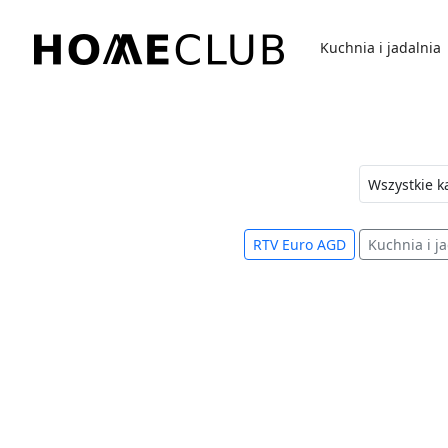
Przejdź
do
Kuchnia i jadalnia
treści
Homeclub
RTV Euro AGD
Kuchnia i j