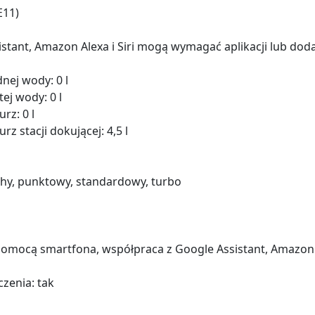
E11)
istant, Amazon Alexa i Siri mogą wymagać aplikacji lub do
nej wody: 0 l
ej wody: 0 l
rz: 0 l
z stacji dokującej: 4,5 l
chy, punktowy, standardowy, turbo
pomocą smartfona, współpraca z Google Assistant, Amazon Al
zenia: tak