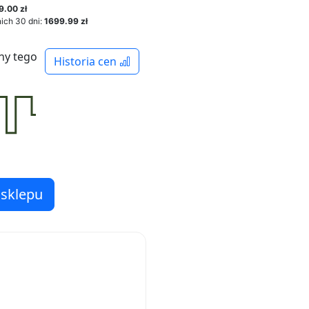
9.00 zł
ich 30 dni:
1699.99 zł
ny tego
Historia cen
 sklepu