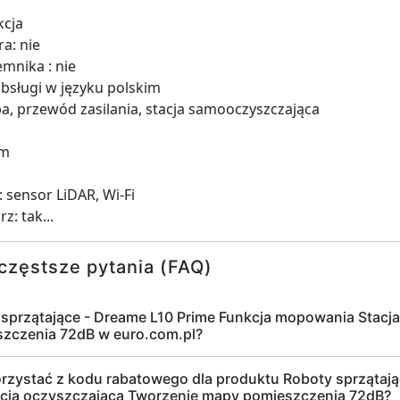
kcja
a: nie
mnika : nie
bsługi w języku polskim
a, przewód zasilania, stacja samooczyszczająca
cm
 sensor LiDAR, Wi-Fi
: tak...
częstsze pytania (FAQ)
y sprzątające - Dreame L10 Prime Funkcja mopowania Stacj
zczenia 72dB w euro.com.pl?
zystać z kodu rabatowego dla produktu Roboty sprzątają
cja oczyszczająca Tworzenie mapy pomieszczenia 72dB?