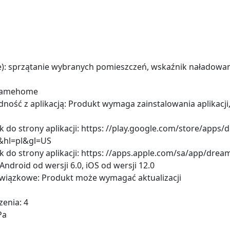
: sprzątanie wybranych pomieszczeń, wskaźnik naładowani
reamehome
dność z aplikacją: Produkt wymaga zainstalowania aplikacj
nk do strony aplikacji: https: //play.google.com/store/apps/d
&hl=pl&gl=US
ink do strony aplikacji: https: //apps.apple.com/sa/app/d
Android od wersji 6.0, iOS od wersji 12.0
owiązkowe: Produkt może wymagać aktualizacji
enia: 4
Pa