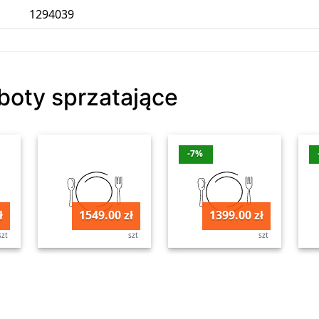
1294039
oboty sprzatające
-7%
ł
1549.00 zł
1399.00 zł
szt
szt
szt