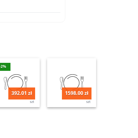
-2%
392.01 zł
1598.00 zł
szt
szt