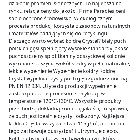
działanie promieni słonecznych. To najlepsza na
rynku relacja ceny do jakości. Firma Paradies ceni
sobie ochronę środowiska. W ekologicznym
procesie produkcji korzysta z zasobów naturalnych
i materiałów nadających się do recyklingu.
Dlaczego warto wybrać kołdrę Crystal? biały puch
polskich gęsi spełniający wysokie standardy jakości
puchoszczelny splot tkaniny poszyciowej solidnie
wykonane obszycia wokół kołdry w pełni naturalne,
lekkie wypełnienie Wypełnienie kołdry Kołdrę
Crystal wypełnia czysty puch gęsi zgodne z normą
PN EN 12 934. Użyte do produkcji wypełnienie
zostało poddane procesom sterylizacji w
temperaturze 120°C-130°C. Wszystkie produkty
przechodzą dokładną kontrolę jakości, co sprawia,
że puch jest idealnie czysty i odkażony. Najlżejsza
kołdra Crystal waży zaledwie 115g/m², a pomimo
tego zachowuje puszystość i utrzymuje ciepło.
Kołdrę obszyto batystem bawełnianym, który