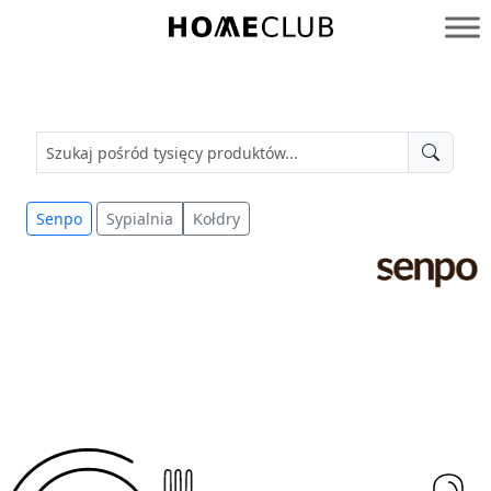
Przejdź
do
Homeclub
treści
Senpo
Sypialnia
Kołdry