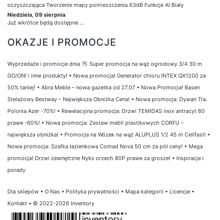
oczyszczająca Tworzenie mapy pomieszczenia 63dB Funkcje AI Biały
Niedziela, 09 sierpnia
Już wkrótce będą dostępne ...
OKAZJE I PROMOCJE
Wyprzedaże i promocje dnia
Super promocja na wąż ogrodowy 3/4 30 m
GO/ON! i inne produkty!
•
Nowa promocja! Generator chloru INTEX QX1200 za
50% taniej!
•
Abra Meble – nowa gazetka od 27.07
•
Nowa Promocja! Basen
Stelażowy Bestway – Największa Obniżka Cena!
•
Nowa promocja: Dywan Tra.
Polonia Azer -70%!
•
Rewelacyjna promocja: Drzwi TEMIDAS inox antracyt 80
prawe -60%!
•
Nowa promocja: Zestaw mebli plastikowych CORFU –
największa obniżka!
•
Promocja na Wózek na wąż ALUPLUS 1/2 45 m Cellfast!
•
Nowa promocja: Szafka łazienkowa Comad Nova 50 cm za pół ceny!
•
Mega
promocja! Drzwi zewnętrzne Nyks orzech 80P prawe za grosze!
•
Inspiracje i
porady
Dla sklepów
•
O Nas
•
Polityka prywatności
•
Mapa kategorii
•
Licencje
•
Kontakt
• © 2022-2026 Inventory