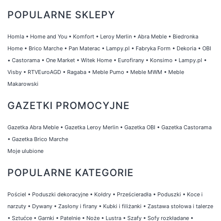
POPULARNE SKLEPY
Homla
•
Home and You
•
Komfort
•
Leroy Merlin
•
Abra Meble
•
Biedronka
Home
•
Brico Marche
•
Pan Materac
•
Lampy.pl
•
Fabryka Form
•
Dekoria
•
OBI
•
Castorama
•
One Market
•
Witek Home
•
Eurofirany
•
Konsimo
•
Lampy.pl
•
Visby
•
RTVEuroAGD
•
Ragaba
•
Meble Pumo
•
Meble MWM
•
Meble
Makarowski
GAZETKI PROMOCYJNE
Gazetka Abra Meble
•
Gazetka Leroy Merlin
•
Gazetka OBI
•
Gazetka Castorama
•
Gazetka Brico Marche
Moje ulubione
POPULARNE KATEGORIE
Pościel
•
Poduszki dekoracyjne
•
Kołdry
•
Prześcieradła
•
Poduszki
•
Koce i
narzuty
•
Dywany
•
Zasłony i firany
•
Kubki i filiżanki
•
Zastawa stołowa i talerze
•
Sztućce
•
Garnki
•
Patelnie
•
Noże
•
Lustra
•
Szafy
•
Sofy rozkładane
•