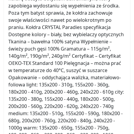
zapobiega wydostaniu się wypełnienia ze środka.
Poza tym batyst sprawia, że kołdra zachowuje
swoje właściwości nawet po wielokrotnym po
praniu. Kołdra CRYSTAL Paradies specyfikacja
Dostępne kolory – biały, bez wybielaczy optycznych
Tkanina – bawełna 100% satyna Wypełnienie –
świeży puch gęsi 100% Gramatura – 115g/m²,
140g/m², 190g/m², 240g/m² Certyfikat – Certyfikat
OEKO-TEX Standard 100 Pielęgnacja – można prać
w temperaturze do 40°C, suszyć w suszarce
Opakowanie – oddychająca walizka, materiałowo-
foliowa light: 135x200 - 310g, 155x200 - 360g,
180x200 - 410g, 200x200 - 460g, 240x220 - 610g city:
135x200 - 380g, 155x200 - 440g, 180x200 - 500g,
200x200 - 560g, 220x200 - 620g, 240x220 - 740g
medium: 135x200 - 510g, 155x200 - 590g, 180x200 -
680g, 200x200 - 760g, 220x200 - 840g, 240x220 -
1000g warm: 135x200 - 650g, 155x200 - 750g,