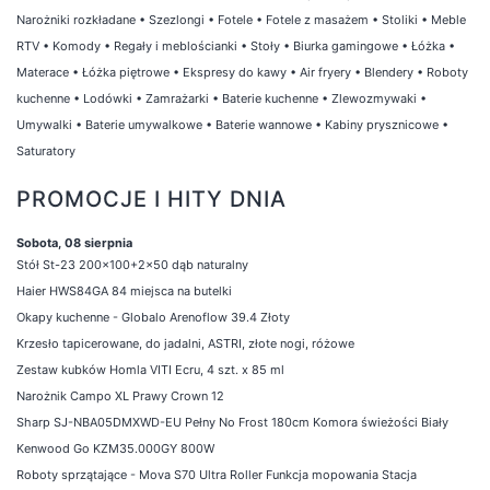
Narożniki rozkładane
•
Szezlongi
•
Fotele
•
Fotele z masażem
•
Stoliki
•
Meble
RTV
•
Komody
•
Regały i meblościanki
•
Stoły
•
Biurka gamingowe
•
Łóżka
•
Materace
•
Łóżka piętrowe
•
Ekspresy do kawy
•
Air fryery
•
Blendery
•
Roboty
kuchenne
•
Lodówki
•
Zamrażarki
•
Baterie kuchenne
•
Zlewozmywaki
•
Umywalki
•
Baterie umywalkowe
•
Baterie wannowe
•
Kabiny prysznicowe
•
Saturatory
PROMOCJE I HITY DNIA
Sobota, 08 sierpnia
Stół St-23 200x100+2x50 dąb naturalny
Haier HWS84GA 84 miejsca na butelki
Okapy kuchenne - Globalo Arenoflow 39.4 Złoty
Krzesło tapicerowane, do jadalni, ASTRI, złote nogi, różowe
Zestaw kubków Homla VITI Ecru, 4 szt. x 85 ml
Narożnik Campo XL Prawy Crown 12
Sharp SJ-NBA05DMXWD-EU Pełny No Frost 180cm Komora świeżości Biały
Kenwood Go KZM35.000GY 800W
Roboty sprzątające - Mova S70 Ultra Roller Funkcja mopowania Stacja