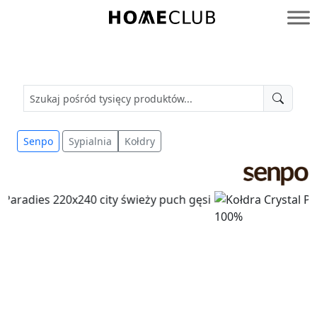
Przejdź
do
Homeclub
treści
Senpo
Sypialnia
Kołdry