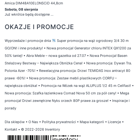
Amica DIM48A10ELONSCiD 44,8cm
Sobota, 08 sierpnia
Już wkrótce będą dostępne ...
OKAZJE I PROMOCJE
Wyprzedaże i promocje dnia
Super promocja na wąż ogrodowy 3/4 30 m
GO/ON! i inne produkty!
•
Nowa promocja! Generator chloru INTEX QX1200 za
50% taniej!
•
Abra Meble – nowa gazetka od 27.07
•
Nowa Promocja! Basen
Stelażowy Bestway – Największa Obniżka Cena!
•
Nowa promocja: Dywan Tra.
Polonia Azer -70%!
•
Rewelacyjna promocja: Drzwi TEMIDAS inox antracyt 80
prawe -60%!
•
Nowa promocja: Zestaw mebli plastikowych CORFU –
największa obniżka!
•
Promocja na Wózek na wąż ALUPLUS 1/2 45 m Cellfast!
•
Nowa promocja: Szafka łazienkowa Comad Nova 50 cm za pół ceny!
•
Mega
promocja! Drzwi zewnętrzne Nyks orzech 80P prawe za grosze!
•
Inspiracje i
porady
Dla sklepów
•
O Nas
•
Polityka prywatności
•
Mapa kategorii
•
Licencje
•
Kontakt
• © 2022-2026 Inventory