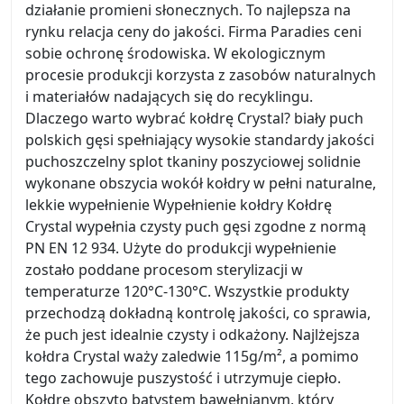
działanie promieni słonecznych. To najlepsza na
rynku relacja ceny do jakości. Firma Paradies ceni
sobie ochronę środowiska. W ekologicznym
procesie produkcji korzysta z zasobów naturalnych
i materiałów nadających się do recyklingu.
Dlaczego warto wybrać kołdrę Crystal? biały puch
polskich gęsi spełniający wysokie standardy jakości
puchoszczelny splot tkaniny poszyciowej solidnie
wykonane obszycia wokół kołdry w pełni naturalne,
lekkie wypełnienie Wypełnienie kołdry Kołdrę
Crystal wypełnia czysty puch gęsi zgodne z normą
PN EN 12 934. Użyte do produkcji wypełnienie
zostało poddane procesom sterylizacji w
temperaturze 120°C-130°C. Wszystkie produkty
przechodzą dokładną kontrolę jakości, co sprawia,
że puch jest idealnie czysty i odkażony. Najlżejsza
kołdra Crystal waży zaledwie 115g/m², a pomimo
tego zachowuje puszystość i utrzymuje ciepło.
Kołdrę obszyto batystem bawełnianym, który