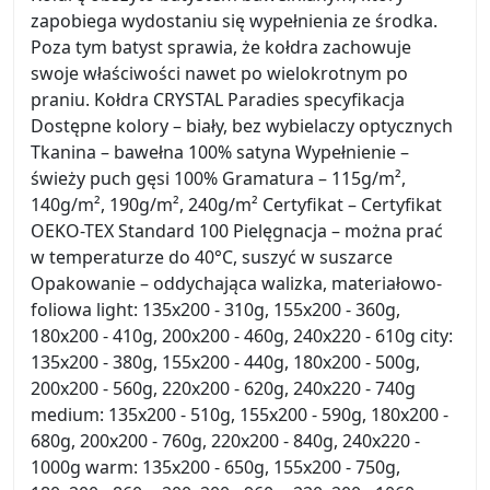
zapobiega wydostaniu się wypełnienia ze środka.
Poza tym batyst sprawia, że kołdra zachowuje
swoje właściwości nawet po wielokrotnym po
praniu. Kołdra CRYSTAL Paradies specyfikacja
Dostępne kolory – biały, bez wybielaczy optycznych
Tkanina – bawełna 100% satyna Wypełnienie –
świeży puch gęsi 100% Gramatura – 115g/m²,
140g/m², 190g/m², 240g/m² Certyfikat – Certyfikat
OEKO-TEX Standard 100 Pielęgnacja – można prać
w temperaturze do 40°C, suszyć w suszarce
Opakowanie – oddychająca walizka, materiałowo-
foliowa light: 135x200 - 310g, 155x200 - 360g,
180x200 - 410g, 200x200 - 460g, 240x220 - 610g city:
135x200 - 380g, 155x200 - 440g, 180x200 - 500g,
200x200 - 560g, 220x200 - 620g, 240x220 - 740g
medium: 135x200 - 510g, 155x200 - 590g, 180x200 -
680g, 200x200 - 760g, 220x200 - 840g, 240x220 -
1000g warm: 135x200 - 650g, 155x200 - 750g,