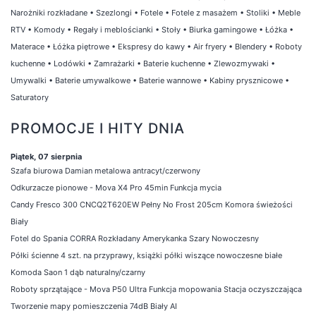
Narożniki rozkładane
•
Szezlongi
•
Fotele
•
Fotele z masażem
•
Stoliki
•
Meble
RTV
•
Komody
•
Regały i meblościanki
•
Stoły
•
Biurka gamingowe
•
Łóżka
•
Materace
•
Łóżka piętrowe
•
Ekspresy do kawy
•
Air fryery
•
Blendery
•
Roboty
kuchenne
•
Lodówki
•
Zamrażarki
•
Baterie kuchenne
•
Zlewozmywaki
•
Umywalki
•
Baterie umywalkowe
•
Baterie wannowe
•
Kabiny prysznicowe
•
Saturatory
PROMOCJE I HITY DNIA
Piątek, 07 sierpnia
Szafa biurowa Damian metalowa antracyt/czerwony
Odkurzacze pionowe - Mova X4 Pro 45min Funkcja mycia
Candy Fresco 300 CNCQ2T620EW Pełny No Frost 205cm Komora świeżości
Biały
Fotel do Spania CORRA Rozkładany Amerykanka Szary Nowoczesny
Półki ścienne 4 szt. na przyprawy, książki półki wiszące nowoczesne białe
Komoda Saon 1 dąb naturalny/czarny
Roboty sprzątające - Mova P50 Ultra Funkcja mopowania Stacja oczyszczająca
Tworzenie mapy pomieszczenia 74dB Biały AI