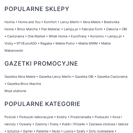
POPULARNE SKLEPY
Homla
•
Home and You
•
Komfort
•
Leroy Merlin
•
Abra Meble
•
Biedronka
Home
•
Brico Marche
•
Pan Materac
•
Lampy.pl
•
Fabryka Form
•
Dekoria
•
OBI
•
Castorama
•
One Market
•
Witek Home
•
Eurofirany
•
Konsimo
•
Lampy.pl
•
Visby
•
RTVEuroAGD
•
Ragaba
•
Meble Pumo
•
Meble MWM
•
Meble
Makarowski
GAZETKI PROMOCYJNE
Gazetka Abra Meble
•
Gazetka Leroy Merlin
•
Gazetka OBI
•
Gazetka Castorama
•
Gazetka Brico Marche
Moje ulubione
POPULARNE KATEGORIE
Pościel
•
Poduszki dekoracyjne
•
Kołdry
•
Prześcieradła
•
Poduszki
•
Koce i
narzuty
•
Dywany
•
Zasłony i firany
•
Kubki i filiżanki
•
Zastawa stołowa i talerze
•
Sztućce
•
Garnki
•
Patelnie
•
Noże
•
Lustra
•
Szafy
•
Sofy rozkładane
•