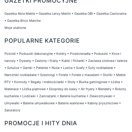
GAZETKI PROMOCYJNE
Gazetka Abra Meble
•
Gazetka Leroy Merlin
•
Gazetka OBI
•
Gazetka Castorama
•
Gazetka Brico Marche
Moje ulubione
POPULARNE KATEGORIE
Pościel
•
Poduszki dekoracyjne
•
Kołdry
•
Prześcieradła
•
Poduszki
•
Koce i
narzuty
•
Dywany
•
Zasłony i firany
•
Kubki i filiżanki
•
Zastawa stołowa i talerze
•
Sztućce
•
Garnki
•
Patelnie
•
Noże
•
Lustra
•
Szafy
•
Sofy rozkładane
•
Narożniki rozkładane
•
Szezlongi
•
Fotele
•
Fotele z masażem
•
Stoliki
•
Meble
RTV
•
Komody
•
Regały i meblościanki
•
Stoły
•
Biurka gamingowe
•
Łóżka
•
Materace
•
Łóżka piętrowe
•
Ekspresy do kawy
•
Air fryery
•
Blendery
•
Roboty
kuchenne
•
Lodówki
•
Zamrażarki
•
Baterie kuchenne
•
Zlewozmywaki
•
Umywalki
•
Baterie umywalkowe
•
Baterie wannowe
•
Kabiny prysznicowe
•
Saturatory
PROMOCJE I HITY DNIA