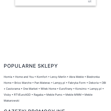
szt
POPULARNE SKLEPY
Homla
•
Home and You
•
Komfort
•
Leroy Merlin
•
Abra Meble
•
Biedronka
Home
•
Brico Marche
•
Pan Materac
•
Lampy.pl
•
Fabryka Form
•
Dekoria
•
OBI
•
Castorama
•
One Market
•
Witek Home
•
Eurofirany
•
Konsimo
•
Lampy.pl
•
Visby
•
RTVEuroAGD
•
Ragaba
•
Meble Pumo
•
Meble MWM
•
Meble
Makarowski