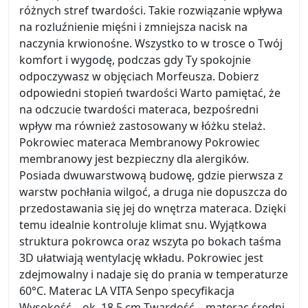
różnych stref twardości. Takie rozwiązanie wpływa
na rozluźnienie mięśni i zmniejsza nacisk na
naczynia krwionośne. Wszystko to w trosce o Twój
komfort i wygodę, podczas gdy Ty spokojnie
odpoczywasz w objęciach Morfeusza. Dobierz
odpowiedni stopień twardości Warto pamiętać, że
na odczucie twardości materaca, bezpośredni
wpływ ma również zastosowany w łóżku stelaż.
Pokrowiec materaca Membranowy Pokrowiec
membranowy jest bezpieczny dla alergików.
Posiada dwuwarstwową budowę, gdzie pierwsza z
warstw pochłania wilgoć, a druga nie dopuszcza do
przedostawania się jej do wnętrza materaca. Dzięki
temu idealnie kontroluje klimat snu. Wyjątkowa
struktura pokrowca oraz wszyta po bokach taśma
3D ułatwiają wentylację wkładu. Pokrowiec jest
zdejmowalny i nadaje się do prania w temperaturze
60°C. Materac LA VITA Senpo specyfikacja
Wysokość – ok. 18,5 cm Twardość – materac średni