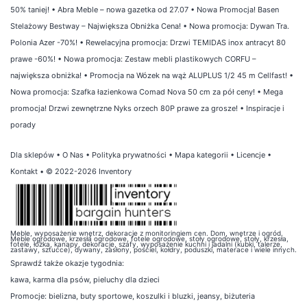
50% taniej!
•
Abra Meble – nowa gazetka od 27.07
•
Nowa Promocja! Basen
Stelażowy Bestway – Największa Obniżka Cena!
•
Nowa promocja: Dywan Tra.
Polonia Azer -70%!
•
Rewelacyjna promocja: Drzwi TEMIDAS inox antracyt 80
prawe -60%!
•
Nowa promocja: Zestaw mebli plastikowych CORFU –
największa obniżka!
•
Promocja na Wózek na wąż ALUPLUS 1/2 45 m Cellfast!
•
Nowa promocja: Szafka łazienkowa Comad Nova 50 cm za pół ceny!
•
Mega
promocja! Drzwi zewnętrzne Nyks orzech 80P prawe za grosze!
•
Inspiracje i
porady
Dla sklepów
•
O Nas
•
Polityka prywatności
•
Mapa kategorii
•
Licencje
•
Kontakt
• © 2022-2026 Inventory
Meble, wyposażenie wnętrz, dekoracje z monitoringiem cen. Dom, wnętrze i ogród.
Meble ogrodowe, krzesła ogrodowe, fotele ogrodowe, stoły ogrodowe, stoły, krzesła,
fotele, łóżka, kanapy, dekoracje, szafy, wyposażenie kuchni i jadalni (kubki, talerze,
zastawy, sztućce), dywany, zasłony, pościel, kołdry, poduszki, materace i wiele innych.
Sprawdź także
okazje tygodnia
:
kawa
,
karma dla psów
,
pieluchy dla dzieci
Promocje:
bielizna
,
buty sportowe
,
koszulki i bluzki
,
jeansy
,
biżuteria