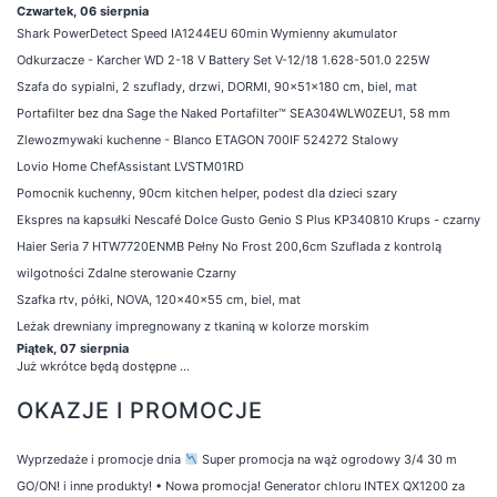
Czwartek, 06 sierpnia
Shark PowerDetect Speed IA1244EU 60min Wymienny akumulator
Odkurzacze - Karcher WD 2-18 V Battery Set V-12/18 1.628-501.0 225W
Szafa do sypialni, 2 szuflady, drzwi, DORMI, 90x51x180 cm, biel, mat
Portafilter bez dna Sage the Naked Portafilter™ SEA304WLW0ZEU1, 58 mm
Zlewozmywaki kuchenne - Blanco ETAGON 700IF 524272 Stalowy
Lovio Home ChefAssistant LVSTM01RD
Pomocnik kuchenny, 90cm kitchen helper, podest dla dzieci szary
Ekspres na kapsułki Nescafé Dolce Gusto Genio S Plus KP340810 Krups - czarny
Haier Seria 7 HTW7720ENMB Pełny No Frost 200,6cm Szuflada z kontrolą
wilgotności Zdalne sterowanie Czarny
Szafka rtv, półki, NOVA, 120x40x55 cm, biel, mat
Leżak drewniany impregnowany z tkaniną w kolorze morskim
Piątek, 07 sierpnia
Już wkrótce będą dostępne ...
OKAZJE I PROMOCJE
Wyprzedaże i promocje dnia
Super promocja na wąż ogrodowy 3/4 30 m
GO/ON! i inne produkty!
•
Nowa promocja! Generator chloru INTEX QX1200 za