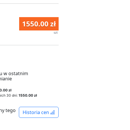
1550.00 zł
szt
u w ostatnim
mianie
0.00 zł
ich 30 dni:
1550.00 zł
ny tego
Historia cen