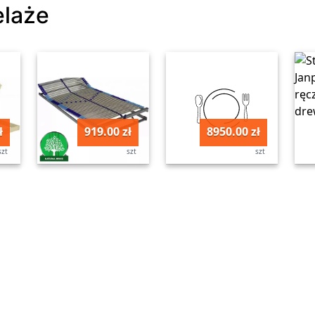
elaże
ł
919.00 zł
8950.00 zł
szt
szt
szt