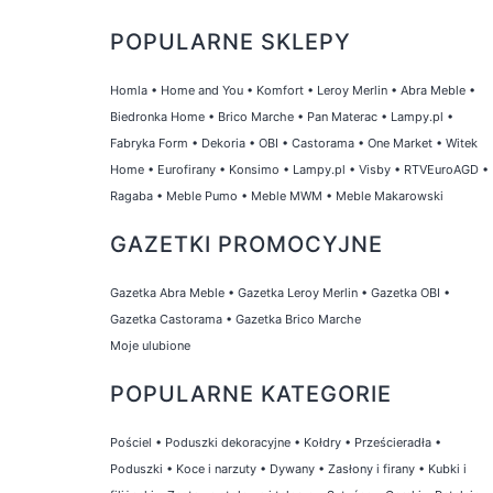
POPULARNE SKLEPY
Homla
•
Home and You
•
Komfort
•
Leroy Merlin
•
Abra Meble
•
Biedronka Home
•
Brico Marche
•
Pan Materac
•
Lampy.pl
•
Fabryka Form
•
Dekoria
•
OBI
•
Castorama
•
One Market
•
Witek
Home
•
Eurofirany
•
Konsimo
•
Lampy.pl
•
Visby
•
RTVEuroAGD
•
Ragaba
•
Meble Pumo
•
Meble MWM
•
Meble Makarowski
GAZETKI PROMOCYJNE
Gazetka Abra Meble
•
Gazetka Leroy Merlin
•
Gazetka OBI
•
Gazetka Castorama
•
Gazetka Brico Marche
Moje ulubione
POPULARNE KATEGORIE
Pościel
•
Poduszki dekoracyjne
•
Kołdry
•
Prześcieradła
•
Poduszki
•
Koce i narzuty
•
Dywany
•
Zasłony i firany
•
Kubki i