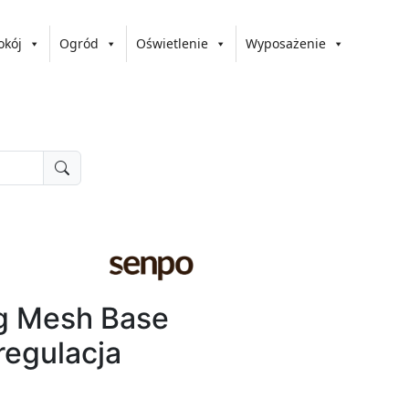
okój
Ogród
Oświetlenie
Wyposażenie
g Mesh Base
regulacja