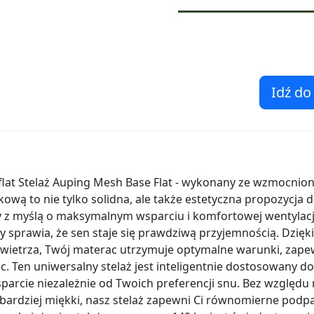
Idź do
lat Stelaż Auping Mesh Base Flat - wykonany ze wzmocnionej
ową to nie tylko solidna, ale także estetyczna propozycja
z myślą o maksymalnym wsparciu i komfortowej wentylacji,
ry sprawia, że sen staje się prawdziwą przyjemnością. Dzi
powietrza, Twój materac utrzymuje optymalne warunki, zape
. Ten uniwersalny stelaż jest inteligentnie dostosowany do
arcie niezależnie od Twoich preferencji snu. Bez względu 
 bardziej miękki, nasz stelaż zapewni Ci równomierne podp