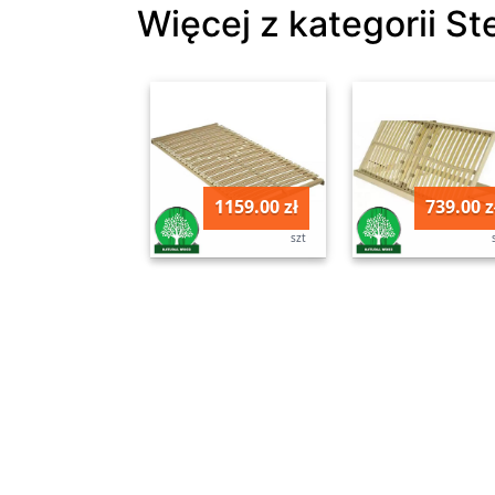
Więcej z kategorii St
1159.00 zł
739.00 z
szt