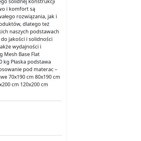
go solidnej konstrukcji
o i komfort są
ałego rozwiązania, jak i
oduktów, dlatego też
tkich naszych podstawach
o jakości i solidności
także wydajności i
g Mesh Base Flat
40 kg Płaska podstawa
stosowanie pod materac –
dowe 70x190 cm 80x190 cm
0x200 cm 120x200 cm