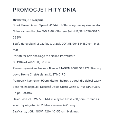
PROMOCJE I HITY DNIA
Czwartek, 06 sierpnia
Shark PowerDetect Speed IA1244EU 60min Wymienny akumulator
Odkurzacze - Karcher WD 2-18 V Battery Set V-12/18 1.628-501.0
225W
Szafa do sypialni, 2 szuflady, drzwi, DORMI, 90x51x180 cm, biel,
mat
Portafilter bez dna Sage the Naked Portafilter™
SEA304WLW0ZEU1, 58 mm
Zlewozmywaki kuchenne - Blanco ETAGON 700IF 524272 Stalowy
Lovio Home ChefAssistant LVSTM01RD
Pomocnik kuchenny, 90cm kitchen helper, podest dla dzieci szary
Ekspres na kapsułki Nescafé Dolce Gusto Genio S Plus KP340810
Krups - czarny
Haier Seria 7 HTW7720ENMB Pełny No Frost 200,6cm Szuflada z
kontrolą wilgotności Zdalne sterowanie Czarny
Szafka rtv, półki, NOVA, 120x40x55 cm, biel, mat