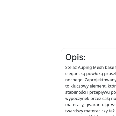
Opis:
Stelaż Auping Mesh base f
elegancką powłoką proszk
nocnego. Zaprojektowany 
to kluczowy element, któ
stabilności i przepływu 
wypoczynek przez całą noc
materacy, gwarantując wsp
twardszy materac czy też