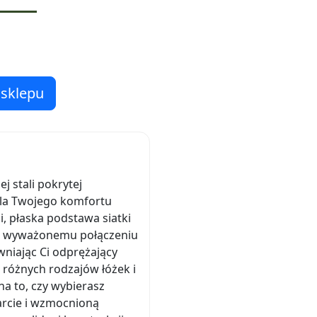
 sklepu
 stali pokrytej
 dla Twojego komfortu
 płaska podstawa siatki
ęki wyważonemu połączeniu
wniając Ci odprężający
 różnych rodzajów łóżek i
na to, czy wybierasz
arcie i wzmocnioną