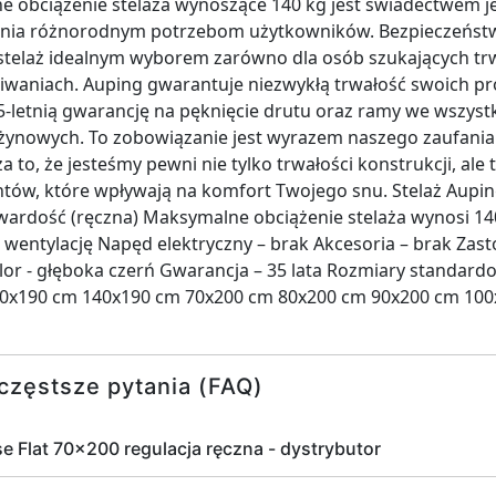
 obciążenie stelaża wynoszące 140 kg jest świadectwem je
tania różnorodnym potrzebom użytkowników. Bezpieczeństw
 stelaż idealnym wyborem zarówno dla osób szukających trw
iwaniach. Auping gwarantuje niezwykłą trwałość swoich pr
-letnią gwarancję na pęknięcie drutu oraz ramy we wszys
żynowych. To zobowiązanie jest wyrazem naszego zaufania d
to, że jesteśmy pewni nie tylko trwałości konstrukcji, ale 
ów, które wpływają na komfort Twojego snu. Stelaż Aupin
 twardość (ręczna) Maksymalne obciążenie stelaża wynosi 1
i wentylację Napęd elektryczny – brak Akcesoria – brak Za
or - głęboka czerń Gwarancja – 35 lata Rozmiary standar
0x190 cm 140x190 cm 70x200 cm 80x200 cm 90x200 cm 10
częstsze pytania (FAQ)
e Flat 70x200 regulacja ręczna - dystrybutor