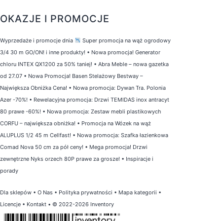
OKAZJE I PROMOCJE
Wyprzedaże i promocje dnia
Super promocja na wąż ogrodowy
3/4 30 m GO/ON! i inne produkty!
•
Nowa promocja! Generator
chloru INTEX QX1200 za 50% taniej!
•
Abra Meble – nowa gazetka
od 27.07
•
Nowa Promocja! Basen Stelażowy Bestway –
Największa Obniżka Cena!
•
Nowa promocja: Dywan Tra. Polonia
Azer -70%!
•
Rewelacyjna promocja: Drzwi TEMIDAS inox antracyt
80 prawe -60%!
•
Nowa promocja: Zestaw mebli plastikowych
CORFU – największa obniżka!
•
Promocja na Wózek na wąż
ALUPLUS 1/2 45 m Cellfast!
•
Nowa promocja: Szafka łazienkowa
Comad Nova 50 cm za pół ceny!
•
Mega promocja! Drzwi
zewnętrzne Nyks orzech 80P prawe za grosze!
•
Inspiracje i
porady
Dla sklepów
•
O Nas
•
Polityka prywatności
•
Mapa kategorii
•
Licencje
•
Kontakt
• © 2022-2026 Inventory