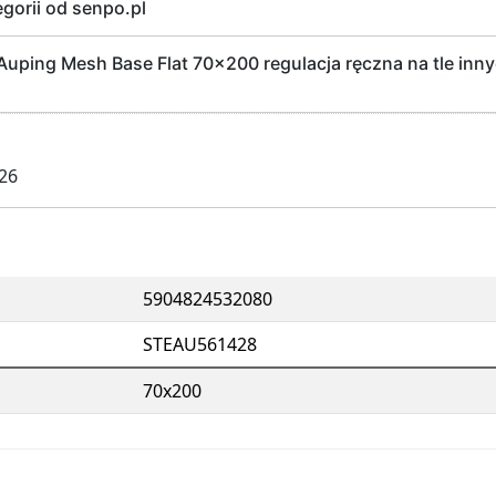
egorii od senpo.pl
uping Mesh Base Flat 70x200 regulacja ręczna na tle inn
026
5904824532080
STEAU561428
70x200